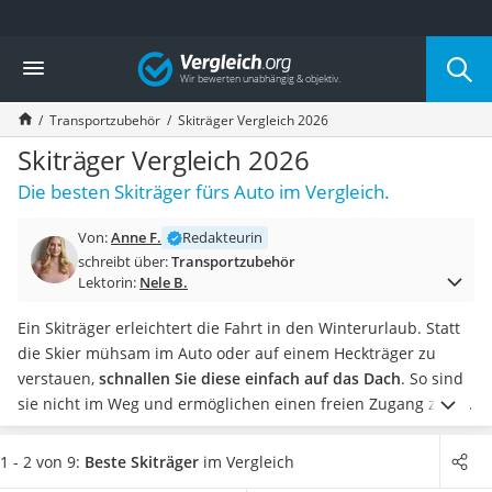
Die beliebtesten Vergleiche nach Kategorie
Vergleich
Auto & Motor
Fahrradträger-Anhängerkupplung (4 Fahrräder)
Transportzubehör
Skiträger Vergleich 2026
Fahrradträger
Fahrradträger (Anhängerkupplung)
Skiträger Vergleich 2026
Fahrradträger 3 Fahrräder
Die besten Skiträger fürs Auto im Vergleich.
Benzinkanister (20 l)
Dashcam
Von:
Anne F.
Redakteurin
Fahrradträger E-Bike
schreibt über:
Transportzubehör
Benzinkanister
Lektorin:
Nele B.
Marderschreck
Wagenheber 3t
Ein Skiträger erleichtert die Fahrt in den Winterurlaub. Statt
AGM-Batterie Wohnmobil
die Skier mühsam im Auto oder auf einem Heckträger zu
Thule-Fahrradträger
verstauen,
schnallen Sie diese einfach auf das Dach
. So sind
FM-Transmitter
sie nicht im Weg und ermöglichen einen freien Zugang zum
Sommerreifen 205/55 R16
Kofferraum.
Wie Online-Tests zeigen, lassen sich bei den
Autobatterie-Ladegerät
meisten Skiträgern
auch Snowboards auf dem Autodach
1 - 2 von 9:
Beste Skiträger
im Vergleich
Starthilfe mit Kompressor
mitnehmen
. Ein entscheidender Faktor ist der Abstand zum