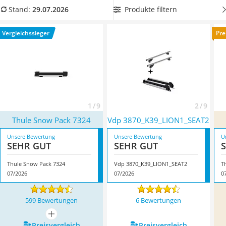
Alkoholtester
Autodach. Wählen Sie Skiträger aus unserem Vergleich, die
Produkte filtern
Stand:
29.07.2026
Felgenbaum
für Skier mit hoher Bindung geeignet
sind, wenn Sie auf
Diesel-Additiv
Nummer sicher gehen wollen. Überzeugt hat uns hier im Juli
Vergleichssieger
Pre
Wagenheber
2026 besonders das Modell
Thule Snow Pack 7324
*
mit
Service
seinen Eigenschaften.
1 / 9
2 / 9
Thule Snow Pack 7324
Vdp 3870_K39_LION1_SEAT2
Unsere Bewertung
Unsere Bewertung
U
SEHR GUT
SEHR GUT
Thule Snow Pack 7324
Vdp 3870_K39_LION1_SEAT2
T
07/2026
07/2026
0
599 Bewertungen
6 Bewertungen
mehr anzeigen
Preis­vergleich
Preis­vergleich