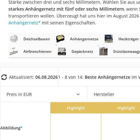
Stärke zwischen drei und sechs Millimetern. Wählen Sie aus u
AGM-Batterie Woh
starkes Anhängernetz mit fünf oder sechs Millimetern
, wenn 
Thule-Fahrradträg
transportieren wollen. Überzeugt hat uns hier im August 202
Anhängernetz
*
mit seinen Eigenschaften.
FM-Transmitter
Sommerreifen 205
Deichselboxen
Anhängernetze
Heckträger
Autobatterie-Lade
Airlineschienen
Gepäcknetz
Stützlastwaag
Starthilfe mit Kom
Alkoholtester
Felgenbaum
Aktualisiert:
06.08.2026
1 - 8 von 14:
Beste Anhängernetze
im V
Diesel-Additiv
Preis in EUR
Hersteller
Wagenheber
Service
Highlight
Highlight
Abbildung
*