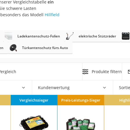
nserer Vergleichstabelle
ein
nmobil
Sie schwere Lasten
er
6 besonders das Modell
Hillfield
/55 R16
Ladekantenschutz-Folien
elektrische Stützräder
gerät
en
Türkantenschutz fürs Auto
pressor
ergleich
Produkte filtern
Kundenwertung
Sorti
Vergleichssieger
Preis-Leistungs-Sieger
Highl