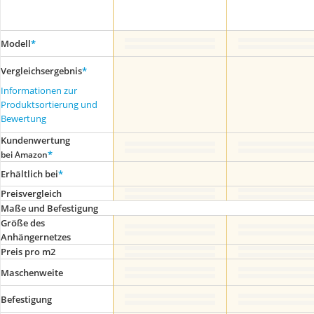
Modell
*
Vergleichsergebnis
*
Informationen zur
Produktsortierung und
Bewertung
Kundenwertung
*
bei Amazon
Erhältlich bei
*
Preis­vergleich
Maße und Befestigung
Größe des
Anhängernetzes
Preis pro m2
Maschenweite
Befestigung