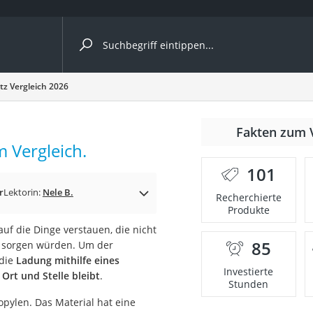
ergleiche nach Kategorie
z Vergleich 2026
ängerkupplung (4 Fahrräder)
Fakten zum 
nhängerkupplung)
 Vergleich.
ahrräder
101
l)
r
Lektorin:
Nele B.
Recherchierte
Produkte
uf die Dinge verstauen, die nicht
ke
85
m sorgen würden. Um der
 die
Ladung mithilfe eines
Investierte
Ort und Stelle bleibt
.
Stunden
opylen. Das Material hat eine