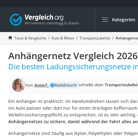
Kategorien
Die beliebtesten V
Auto & Motor
Tests & Vergleiche
Auto & Motor
Transportzubehör
Anhängernet
Fahrradträger-Anh
Anhängernetz Vergleich 2026
Fahrradträger
Fahrradträger (A
Die besten Ladungssicherungsnetze im
Fahrradträger 3 F
Benzinkanister (20 
schreibt über:
Transportzubehö
Von:
Anne F.
Redakteurin
Dashcam
Ein Anhänger ist praktisch: Im Handumdrehen lassen sich dara
Fahrradträger E-Bi
ins Auto passen oder dort nur für einen dreckigen Kofferrau
Benzinkanister
Verkehrssicherungspflicht zu entsprechen, ist es sehr wichtig,
Anhängernetzes zu sichern, damit während der Fahrt alles an 
Marderschreck
Wagenheber 3t
Anhängernetze sind häufig aus Nylon, Polyethylen oder Polypr