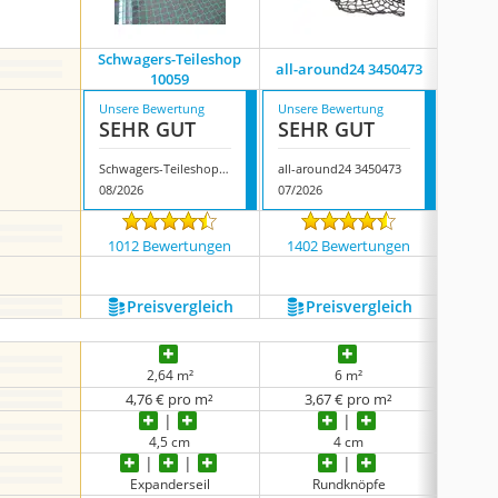
Schwagers-Teileshop
all-around24 3450473
Timele
10059
Unsere Bewertung
Unsere Bewertung
Unsere
SEHR GUT
SEHR GUT
SEH
Schwagers-Teileshop 10059
all-around24 3450473
08/2026
07/2026
08/202
1012 Bewertungen
1402 Bewertungen
349
Preis­vergleich
Preis­vergleich
P
2,64 m²
6 m²
4,76 € pro m²
3,67 € pro m²
12
4,5 cm
4 cm
Expanderseil
Rundknöpfe