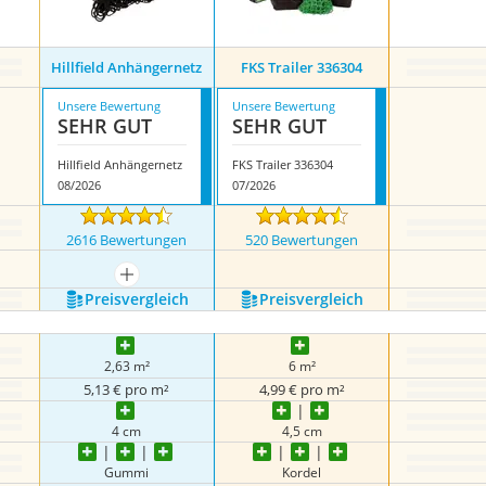
Hillfield Anhängernetz
FKS Trailer 336304
Unsere Bewertung
Unsere Bewertung
SEHR GUT
SEHR GUT
Hillfield Anhängernetz
FKS Trailer 336304
08/2026
07/2026
2616 Bewertungen
520 Bewertungen
mehr anzeigen
Preis­vergleich
Preis­vergleich
2,63 m²
6 m²
5,13 € pro m²
4,99 € pro m²
4 cm
4,5 cm
Gummi
Kordel