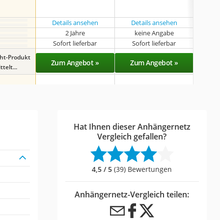
Details ansehen
Details ansehen
Det
2 Jahre
keine Angabe
k
Sofort lieferbar
Sofort lieferbar
Sof
ght-Produkt
Zum Angebot »
Zum Angebot »
Zu
telt...
Hat Ihnen dieser Anhängernetz
Vergleich gefallen?
4,5 / 5
(39) Bewertungen
Anhängernetz-Vergleich teilen: