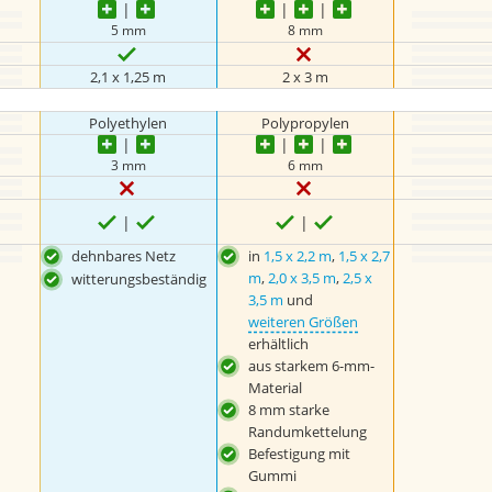
5 mm
8 mm
2,1 x 1,25 m
2 x 3 m
Polyethylen
Polypropylen
3 mm
6 mm
dehnbares Netz
in
1,5 x 2,2 m
,
1,5 x 2,7
m
,
2,0 x 3,5 m
,
2,5 x
witterungsbeständig
3,5 m
und
weiteren Größen
erhältlich
aus starkem 6-mm-
Material
8 mm starke
Randumkettelung
Befestigung mit
Gummi