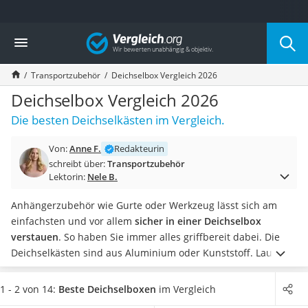
Die beliebtesten Vergleiche nach Kategorie
Vergleich
Auto & Motor
Fahrradträger-Anhängerkupplung (4 Fahrräder)
Transportzubehör
Deichselbox Vergleich 2026
Fahrradträger
Fahrradträger (Anhängerkupplung)
Deichselbox Vergleich 2026
Fahrradträger 3 Fahrräder
Die besten Deichselkästen im Vergleich.
Benzinkanister (20 l)
Dashcam
Von:
Anne F.
Redakteurin
Fahrradträger E-Bike
schreibt über:
Transportzubehör
Benzinkanister
Lektorin:
Nele B.
Marderschreck
Wagenheber 3t
Anhängerzubehör wie Gurte oder Werkzeug lässt sich am
AGM-Batterie Wohnmobil
einfachsten und vor allem
sicher in einer Deichselbox
Thule-Fahrradträger
verstauen
. So haben Sie immer alles griffbereit dabei. Die
FM-Transmitter
Deichselkästen sind aus Aluminium oder Kunststoff.
Laut
Sommerreifen 205/55 R16
Deichselbox-Tests im Netz sind die meisten Modelle
Autobatterie-Ladegerät
absperrbar und spritzwassergeschützt
. Die Kästen können
1 - 2 von 14:
Beste Deichselboxen
im Vergleich
Starthilfe mit Kompressor
Sie stabil an der Deichsel Ihres Anhängers montieren. Werfen