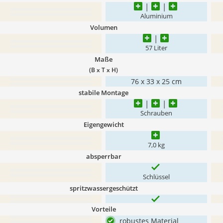
Aluminium
Volumen
57 Liter
Maße
(B x T x H)
76 x 33 x 25 cm
stabile Montage
Schrauben
Eigengewicht
7,0 kg
absperrbar
Schlüssel
spritzwassergeschützt
Vorteile
robustes Material