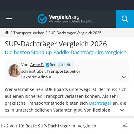
Die beliebtesten Vergleiche nach Kategorie
Vergleich
Auto & Motor
Fahrradträger-Anhängerkupplung (4 Fahrräder)
Transportzubehör
SUP-Dachträger Vergleich 2026
Fahrradträger
Fahrradträger (Anhängerkupplung)
SUP-Dachträger Vergleich 2026
Fahrradträger 3 Fahrräder
Die besten Stand-up-Paddle-Dachträger im Vergleich.
Benzinkanister (20 l)
Dashcam
Von:
Anne F.
Redakteurin
Fahrradträger E-Bike
schreibt über:
Transportzubehör
Benzinkanister
Lektorin:
Alina V.
Marderschreck
Wagenheber 3t
Wer viel mit seinen SUP-Boards unterwegs ist, der muss sich
AGM-Batterie Wohnmobil
auf einen sicheren Transport verlassen können. Als sehr
Thule-Fahrradträger
praktische Transportmethode bieten sich
Dachträger
an, die
FM-Transmitter
es in unterschiedlichen Varianten gibt. Von
flexiblen
Sommerreifen 205/55 R16
Schaumstoff-Pads bis hin zu Relingträgern aus legiertem
Autobatterie-Ladegerät
Stahl
– laut zahlreichen Praxis-Tests im Internet gibt es bei
1 - 2 von 10:
Beste SUP-Dachträger
im Vergleich
Starthilfe mit Kompressor
jeder Variante Vor- und Nachteile. Erfahren Sie in unserem