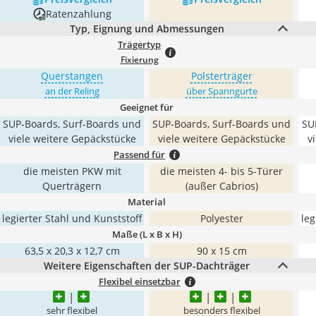
Ratenzahlung
Typ, Eignung und Abmessungen
Trägertyp
Fixierung
Querstangen
Polsterträger
an der Reling
über Spanngurte
Geeignet für
SUP-Boards, Surf-Boards und
SUP-Boards, Surf-Boards und
SU
viele weitere Gepäckstücke
viele weitere Gepäckstücke
v
Passend für
die meisten PKW mit
die meisten 4- bis 5-Türer
Querträgern
(außer Cabrios)
Material
legierter Stahl und Kunststoff
Polyester
leg
Maße (L x B x H)
63,5 x 20,3 x 12,7 cm
90 x 15 cm
Weitere Eigenschaften der SUP-Dachträger
Flexibel einsetzbar
sehr flexibel
besonders flexibel