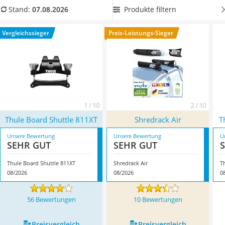
Alkoholtester
Vergleich, worauf Sie besonders achten müssen.
Wählen Sie
Produkte filtern
Stand:
07.08.2026
Felgenbaum
jetzt einen SUP-Dachträger aus unserer Vergleichstabelle,
der
Diesel-Additiv
für Ihren PKW-Typ geeignet ist
und ausreichend Traglast
Vergleichssieger
Preis-Leistungs-Sieger
Wagenheber
mitbringt. Überzeugt hat uns hier im August 2026 besonders
Service
das Modell
Thule Board Shuttle 811XT
*
mit seinen
Eigenschaften.
1 / 10
2 / 10
Thule Board Shuttle 811XT
Shredrack Air
T
Unsere Bewertung
Unsere Bewertung
U
SEHR GUT
SEHR GUT
Thule Board Shuttle 811XT
Shredrack Air
T
08/2026
08/2026
0
56 Bewertungen
10 Bewertungen
Preis­vergleich
Preis­vergleich