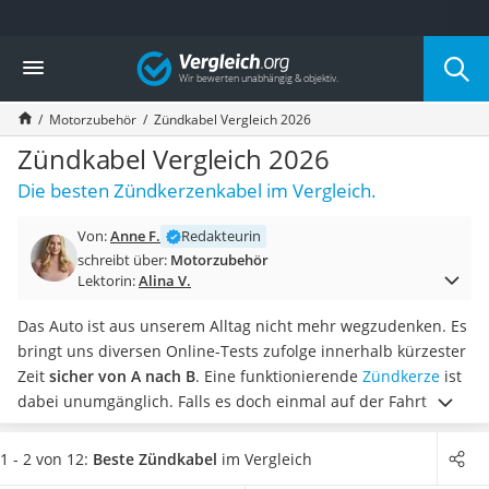
Die beliebtesten Vergleiche nach Kategorie
Vergleich
Auto & Motor
Fahrradträger-Anhängerkupplung (4 Fahrräder)
Motorzubehör
Zündkabel Vergleich 2026
Fahrradträger
Fahrradträger (Anhängerkupplung)
Zündkabel Vergleich 2026
Fahrradträger 3 Fahrräder
Die besten Zündkerzenkabel im Vergleich.
Benzinkanister (20 l)
Dashcam
Von:
Anne F.
Redakteurin
Fahrradträger E-Bike
schreibt über:
Motorzubehör
Benzinkanister
Lektorin:
Alina V.
Marderschreck
Wagenheber 3t
Das Auto ist aus unserem Alltag nicht mehr wegzudenken. Es
AGM-Batterie Wohnmobil
bringt uns diversen Online-Tests zufolge innerhalb kürzester
Thule-Fahrradträger
Zeit
sicher von A nach B
. Eine funktionierende
Zündkerze
ist
FM-Transmitter
dabei unumgänglich. Falls es doch einmal auf der Fahrt zu
Sommerreifen 205/55 R16
Schäden kommt, ist ein Zündkabel der Retter in der Not.
Autobatterie-Ladegerät
Wählen Sie jetzt aus unserer Produkttabelle
ein Zündkabel
1 - 2 von 12:
Beste Zündkabel
im Vergleich
Starthilfe mit Kompressor
mit einem universellen Einsatzbereich
, um im Zweifel auch