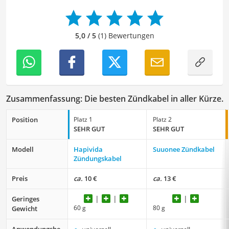
und fehlerfreie Inhalte zu liefern. Dabei liebe ich es,
meinen Wissensschatz immer mehr zu erweitern und
mich täglich mit den verschiedensten Themen
5,0 / 5
(1) Bewertungen
auseinanderzusetzen.
Zusammenfassung: Die besten Zündkabel in aller Kürze.
Position
Platz 1
Platz 2
SEHR GUT
SEHR GUT
Modell
Hapivida
Suuonee Zündkabel
Zündungskabel
Preis
ca.
10 €
ca.
13 €
Geringes
60 g
80 g
Gewicht