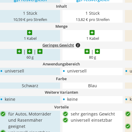
Inhalt
1 Stück
1 Stück
10,59 € pro Streifen
13,82 € pro Streifen
Menge
1 Kabel
1 Kabel
Geringes Gewicht
60 g
80 g
Anwendungsbereich
•
•
•
universell
universell
u
Farbe
Schwarz
Blau
Weitere Varianten
•
•
•
keine
keine
k
Vorteile
für Autos, Motorräder
sehr geringes Gewicht
und Rasenmäher
universell einsetzbar
geeignet