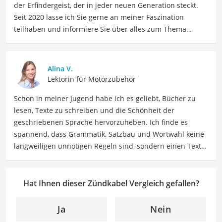
der Erfindergeist, der in jeder neuen Generation steckt.
Seit 2020 lasse ich Sie gerne an meiner Faszination
teilhaben und informiere Sie über alles zum Thema
Automobil. Als Fachautorin für den Bereich Auto teile ich
mein Wissen über verschiedene Automarken, Modelle,
Fahrzeugtechnologien und Autotrends. Meine Beiträge
Alina V.
umfassen detaillierte Fahrzeugvergleiche,
Lektorin für Motorzubehör
Fahrzeugwartungstipps, Kaufberatungen und Neuigkeiten
Schon in meiner Jugend habe ich es geliebt, Bücher zu
aus der Automobilindustrie.
lesen, Texte zu schreiben und die Schönheit der
Der Zündkabel-Vergleich ist aus unserer Sicht besonders
geschriebenen Sprache hervorzuheben. Ich finde es
empfehlenswert für
Autobesitzer
und
Mechaniker
.
spannend, dass Grammatik, Satzbau und Wortwahl keine
langweiligen unnötigen Regeln sind, sondern einen Text
zum Leben erwecken können. Deshalb habe ich es mir
zur Aufgabe gemacht, mein Know How und die Liebe zum
geschriebenen Wort als Lektorin bei VGL in unsere Texte
Hat Ihnen dieser Zündkabel Vergleich gefallen?
einfließen zu lassen. Mit meinem Auge für
Detailgenauigkeit und sprachliche Präzision unterstütze
Ja
Nein
ich unser Redaktionsteam dabei, qualitativ hochwertige