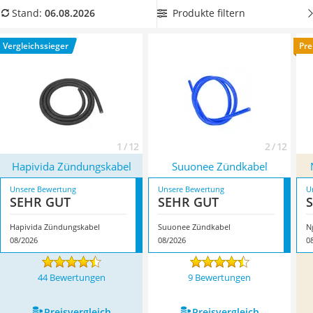
Alkoholtester
anderen Verkehrsteilnehmern helfen zu können. Überzeugt
Produkte filtern
Stand:
06.08.2026
Felgenbaum
hat uns hier im August 2026 besonders das Modell
Hapivida
Diesel-Additiv
Zündungskabel
*
mit seinen Eigenschaften.
Vergleichssieger
Pre
Wagenheber
Service
1 / 12
2 / 12
Hapivida Zündungskabel
Suuonee Zündkabel
Unsere Bewertung
Unsere Bewertung
U
SEHR GUT
SEHR GUT
Hapivida Zündungskabel
Suuonee Zündkabel
N
08/2026
08/2026
0
44 Bewertungen
9 Bewertungen
Preis­vergleich
Preis­vergleich