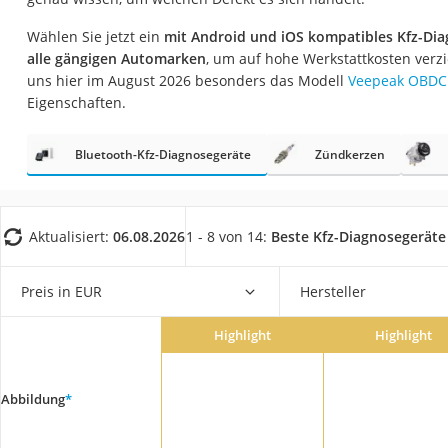
AGM-Batterie Woh
Wählen Sie jetzt ein
mit Android und iOS kompatibles Kfz-Dia
Thule-Fahrradträg
alle gängigen Automarken
, um auf hohe Werkstattkosten verz
FM-Transmitter
uns hier im August 2026 besonders das Modell
Veepeak OBDC
Eigenschaften.
Sommerreifen 205
Autobatterie-Lade
Bluetooth-Kfz-Diagnosegeräte
Zündkerzen
Starthilfe mit Kom
Alkoholtester
Aktualisiert:
06.08.2026
1 - 8 von 14:
Beste Kfz-Diagnosegeräte
Felgenbaum
Diesel-Additiv
Preis in EUR
Hersteller
Wagenheber
Service
Highlight
Highlight
Abbildung
*