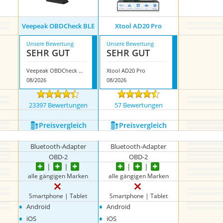
Veepeak OBDCheck BLE
Xtool AD20 Pro
Unsere Bewertung
Unsere Bewertung
SEHR GUT
SEHR GUT
Veepeak OBDCheck BLE
Xtool AD20 Pro
08/2026
08/2026
23397 Bewertungen
57 Bewertungen
Preis­vergleich
Preis­vergleich
Bluetooth-Adapter
Bluetooth-Adapter
OBD-2
OBD-2
alle gängigen Marken
alle gängigen Marken
Smartphone | Tablet
Smartphone | Tablet
•
•
Android
Android
•
•
iOS
iOS