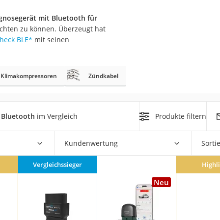
nmobil
gnosegerät mit Bluetooth für
er
ichten zu können. Überzeugt hat
heck BLE
*
mit seinen
/55 R16
gerät
Klimakompressoren
Zündkabel
pressor
 Bluetooth
im Vergleich
Produkte filtern
Kundenwertung
Sorti
Vergleichssieger
Highl
Neu