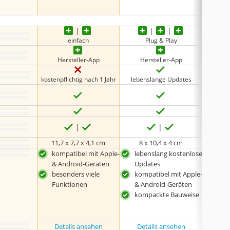
•
iPadO
einfach
Plug & Play
Hersteller-App
Hersteller-App
He
kostenpflichtig nach 1 Jahr
lebenslange Updates
leben
‎11,7 x 7,7 x 4,1 cm
8 x 10,4 x 4 cm
‎11,
kompatibel mit Apple-
lebenslang kostenlose
fün
& Android-Geräten
Updates
leb
besonders viele
kompatibel mit Apple-
Upd
Funktionen
& Android-Geräten
in 1
kompackte Bauweise
nut
Details ansehen
Details ansehen