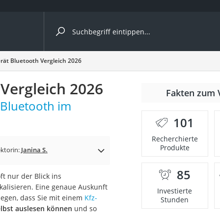
ergleiche nach Kategorie
rät Bluetooth Vergleich 2026
ängerkupplung (4 Fahrräder)
Vergleich 2026
Fakten zum 
nhängerkupplung)
 Bluetooth im
ahrräder
101
l)
Recherchierte
Produkte
ktorin:
Janina S.
ke
85
t nur der Blick ins
alisieren. Eine genaue Auskunft
Investierte
elegen, dass Sie mit einem
Kfz-
Stunden
elbst auslesen können
und so