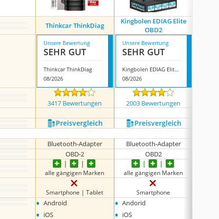
Kingbolen EDIAG Elite
Thinkca
Thinkcar ThinkDiag
OBD2
Unsere Bewertung
Unsere Bewertung
Unsere
SEHR GUT
SEHR GUT
SEH
Thinkcar ThinkDiag
Kingbolen EDIAG Elite OBD2
08/2026
08/2026
08/202
3417 Bewertungen
2003 Bewertungen
92 
Preis­vergleich
Preis­vergleich
P
Bluetooth-Adapter
Bluetooth-Adapter
Blue
OBD-2
OBD2
alle gängigen Marken
alle gängigen Marken
alle 
Smartphone | Tablet
Smartphone
Smart
•
•
•
Android
Andorid
Andro
•
•
•
iOS
iOS
iOS