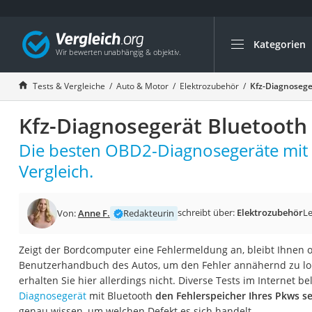
Kategorien
Die beliebtesten V
Auto & Motor
Tests & Vergleiche
Auto & Motor
Elektrozubehör
Kfz-Diagnosege
Fahrradträger-Anh
Kfz-Diagnosegerät Bluetooth 
Fahrradträger
Fahrradträger (A
Die besten OBD2-Diagnosegeräte mit
Fahrradträger 3 F
Vergleich.
Benzinkanister (20 
Dashcam
schreibt über:
Elektrozubehör
Le
Von:
Anne F.
Redakteurin
Fahrradträger E-Bi
Zeigt der Bordcomputer eine Fehlermeldung an, bleibt Ihnen of
Benzinkanister
Benutzerhandbuch des Autos, um den Fehler annähernd zu lok
Marderschreck
erhalten Sie hier allerdings nicht. Diverse Tests im Internet b
Diagnosegerät
mit Bluetooth
den Fehlerspeicher Ihres Pkws s
Wagenheber 3t
genau wissen, um welchen Defekt es sich handelt.