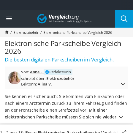
Die beliebtesten Vergleiche nach Kategorie
Vergleich
Auto & Motor
Fahrradträger-Anhängerkupplung (4 Fahrräder)
Elektrozubehör
Elektronische Parkscheibe Vergleich 2026
Fahrradträger
Fahrradträger (Anhängerkupplung)
Elektronische Parkscheibe Vergleich
Fahrradträger 3 Fahrräder
2026
Benzinkanister (20 l)
Die besten digitalen Parkscheiben im Vergleich.
Dashcam
Fahrradträger E-Bike
Von:
Anne F.
Redakteurin
Benzinkanister
schreibt über:
Elektrozubehör
Marderschreck
Lektorin:
Alina V.
Wagenheber 3t
AGM-Batterie Wohnmobil
Sie kennen es sicher auch: Sie kommen vom Einkaufen oder
Thule-Fahrradträger
nach einem Arzttermin zurück zu Ihrem Fahrzeug und finden
FM-Transmitter
an der Frontscheibe einen Strafzettel vor.
Mit einer
Sommerreifen 205/55 R16
elektronischen Parkscheibe müssen Sie sich nie wieder
Autobatterie-Ladegerät
Sorgen darum machen, das Einstellen zu vergessen
. Auch
Starthilfe mit Kompressor
das lästige Suchen und manuelle Einstellen der Parkuhr
1 - 2 von 13:
Beste Elektronische Parkscheiben
im Vergleich