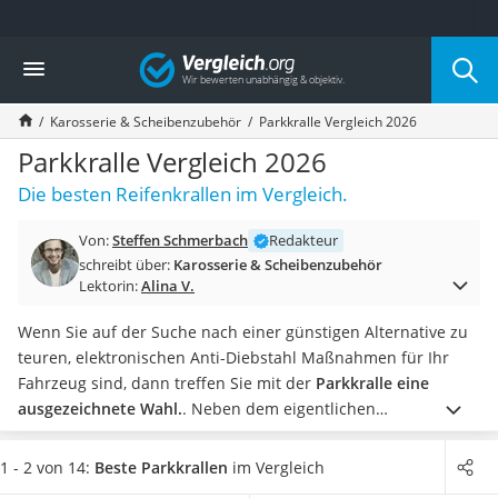
Die beliebtesten Vergleiche nach Kategorie
Vergleich
Auto & Motor
Fahrradträger-Anhängerkupplung (4 Fahrräder)
Karosserie & Scheibenzubehör
Parkkralle Vergleich 2026
Fahrradträger
Fahrradträger (Anhängerkupplung)
Parkkralle Vergleich 2026
Fahrradträger 3 Fahrräder
Die besten Reifenkrallen im Vergleich.
Benzinkanister (20 l)
Dashcam
Von:
Steffen Schmerbach
Redakteur
Fahrradträger E-Bike
schreibt über:
Karosserie & Scheibenzubehör
Benzinkanister
Lektorin:
Alina V.
Marderschreck
Wagenheber 3t
Wenn Sie auf der Suche nach einer günstigen Alternative zu
AGM-Batterie Wohnmobil
teuren, elektronischen Anti-Diebstahl Maßnahmen für Ihr
Thule-Fahrradträger
Fahrzeug sind, dann treffen Sie mit der
Parkkralle eine
FM-Transmitter
ausgezeichnete Wahl.
. Neben dem eigentlichen
Sommerreifen 205/55 R16
Wegfahrschutz haben Parkkrallen mit ihren leuchtenden
Autobatterie-Ladegerät
Farben auch eine sehr abschreckende Wirkung auf
1 - 2 von 14:
Beste Parkkrallen
im Vergleich
Starthilfe mit Kompressor
Fahrzeugdiebe.
Wir haben
die besten Produkte am Markt für