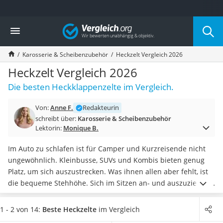
Die beliebtesten Vergleiche nach Kategorie
Vergleich
Auto & Motor
Fahrradträger-Anhängerkupplung (4 Fahrräder)
Karosserie & Scheibenzubehör
Heckzelt Vergleich 2026
Fahrradträger
Fahrradträger (Anhängerkupplung)
Heckzelt Vergleich 2026
Fahrradträger 3 Fahrräder
Die besten Heckklappenzelte im Vergleich.
Benzinkanister (20 l)
Dashcam
Von:
Anne F.
Redakteurin
Fahrradträger E-Bike
schreibt über:
Karosserie & Scheibenzubehör
Benzinkanister
Lektorin:
Monique B.
Marderschreck
Wagenheber 3t
Im Auto zu schlafen ist für Camper und Kurzreisende nicht
AGM-Batterie Wohnmobil
ungewöhnlich. Kleinbusse, SUVs und Kombis bieten genug
Thule-Fahrradträger
Platz, um sich auszustrecken. Was ihnen allen aber fehlt, ist
FM-Transmitter
die bequeme Stehhöhe. Sich im Sitzen an- und auszuziehen
Sommerreifen 205/55 R16
wird auf Dauer zum Härte-Test für den Rücken.
Ein Heckzelt
Autobatterie-Ladegerät
erweitert den Pkw-Innenraum um einen Anbau
, in dem es
1 - 2 von 14:
Beste Heckzelte
im Vergleich
Starthilfe mit Kompressor
sich bequem stehen lässt. Je nach Größe lassen sich dort