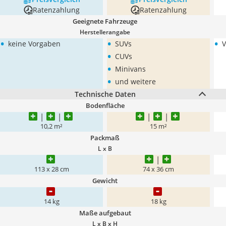
Ratenzahlung
Ratenzahlung
Geeignete Fahrzeuge
Herstellerangabe
•
•
•
keine Vorgaben
SUVs
V
•
CUVs
•
Minivans
•
und weitere
Technische Daten
Bodenfläche
10,2 m²
15 m²
Packmaß
L x B
113 x 28 cm
74 x 36 cm
Gewicht
14 kg
18 kg
Maße aufgebaut
L x B x H