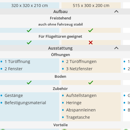
320 x 320 x 210 cm
515 x 300 x 200 cm
Aufbau
Freistehend
auch ohne Fahrzeug stabil
Für Flügeltüren geeignet
Ausstattung
Öffnungen
•
•
•
1 Türöffnung
2 Türöffnungen
1
•
•
•
2 Fenster
3 Netzfenster
2
Boden
Zubehör
•
•
•
Gestänge
Aufstellstangen
G
•
•
•
Befestigungsmaterial
Heringe
I
•
•
Abspannleinen
B
•
Tragetasche
Vorteile