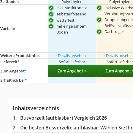
Zeltboden
Polyethylen
Polyethylen
inkl. Moskitonetz
inklusive Winds
Verbindungssch
selbstaufblasend
Doppelt abgede
wetterfest
Reißverschlüsse
mit eingenähtem
Vorteile
Dachträger
Boden
Weitere Produktinfos
Details ansehen
Details ansehe
Lieferzeit
*
Sofort lieferbar
Sofort lieferba
Zum Angebot »
Zum Angebot 
Zum Angebot
*
Erhältlich bei
*
Inhaltsverzeichnis
Busvorzelt (aufblasbar) Vergleich 2026
Die besten Busvorzelte aufblasbar:
Wählen Sie Ihr