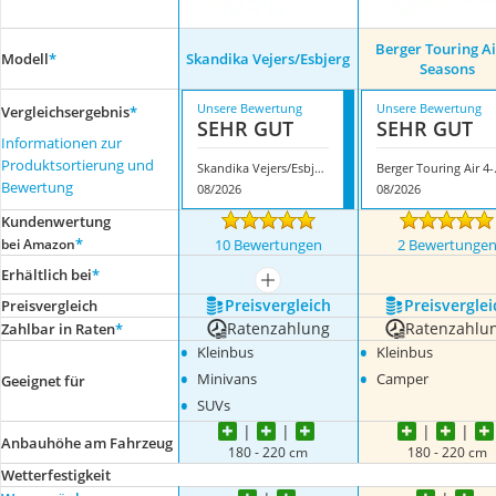
Berger Touring Ai
Modell
*
Skandika Vejers/Esbjerg
Seasons
Unsere Bewertung
Unsere Bewertung
Vergleichsergebnis
*
SEHR GUT
SEHR GUT
Informationen zur
Produktsortierung und
Skandika Vejers/Esbjerg
Berger 
Bewertung
08/2026
08/2026
Kundenwertung
*
bei Amazon
10 Bewertungen
2 Bewertunge
Erhältlich bei
*
mehr anzeigen
Preis­vergleich
Preis­verglei
Preis­vergleich
Ratenzahlung
Ratenzahlu
Zahlbar in Raten
*
•
•
Kleinbus
Kleinbus
•
•
Minivans
Camper
Geeignet für
•
SUVs
Anbauhöhe am Fahrzeug
180 - 220 cm
180 - 220 cm
Wetterfestigkeit