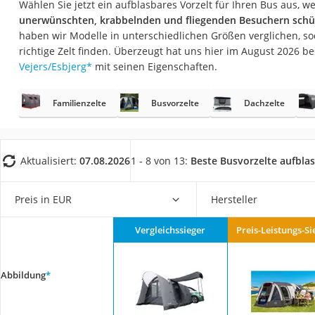
Wählen Sie jetzt ein aufblasbares Vorzelt für Ihren Bus aus, w
Trekkingschuhe H
unerwünschten, krabbelnden und fliegenden Besuchern schü
Reisetasche mit Ro
haben wir Modelle in unterschiedlichen Größen verglichen, so
richtige Zelt finden. Überzeugt hat uns hier im August 2026 
Klimmzugstation
Vejers/Esbjerg
*
mit seinen Eigenschaften.
Koffer
Nachtsichtgerät
Familienzelte
Busvorzelte
Dachzelte
Faltschloss
Handgepäck-Koffe
Aktualisiert:
07.08.2026
1 - 8 von 13:
Beste Busvorzelte aufbla
Vibrationsplatte
Wanderschuhe He
Preis in EUR
Hersteller
Sicherheitsweste R
Vergleichssieger
Preis-Leistungs-Si
Service
Abbildung
*