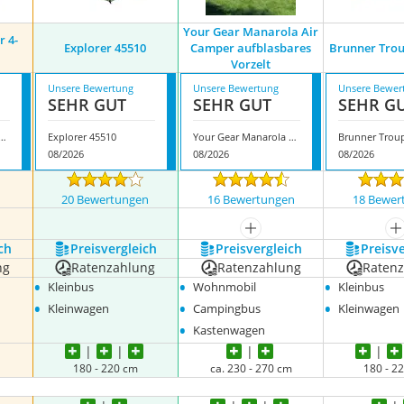
Your Gear Manarola Air
r 4-
Explorer 45510
Camper aufblasbares
Brunner Trou
Vorzelt
Unsere Bewertung
Unsere Bewertung
Unsere Bewer
SEHR GUT
SEHR GUT
SEHR G
Touring Air 4-Seasons
Explorer 45510
Your Gear Manarola Air Camper aufblasbares Vorzelt
08/2026
08/2026
08/2026
n
20 Bewertungen
16 Bewertungen
18 Bewer
mehr anzeigen
m
ch
Preis­vergleich
Preis­vergleich
Preis­v
ng
Ratenzahlung
Ratenzahlung
Raten
•
•
•
Kleinbus
Wohnmobil
Kleinbus
•
•
•
Kleinwagen
Campingbus
Kleinwagen
•
Kastenwagen
180 - 220 cm
ca. 230 - 270 cm
180 - 2