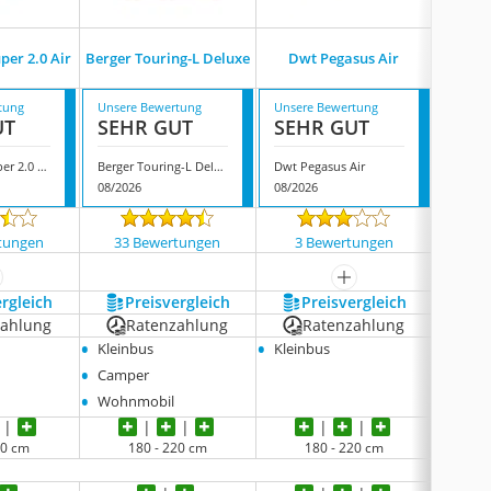
per 2.0 Air
Berger Touring-L Deluxe
Dwt Pegasus Air
Ber
tung
Unsere Bewertung
Unsere Bewertung
Unsere
UT
SEHR GUT
SEHR GUT
SEH
Brunner Trouper 2.0 Air
Berger Touring-L Deluxe
Dwt Pegasus Air
Berger 
08/2026
08/2026
08/202
tungen
33 Bewertungen
3 Bewertungen
16 
ehr anzeigen
mehr anzeigen
ergleich
Preis­vergleich
Preis­vergleich
P
zahlung
Ratenzahlung
Ratenzahlung
R
•
•
•
Kleinbus
Kleinbus
Klein
•
Camper
•
Wohnmobil
20 cm
180 - 220 cm
180 - 220 cm
1