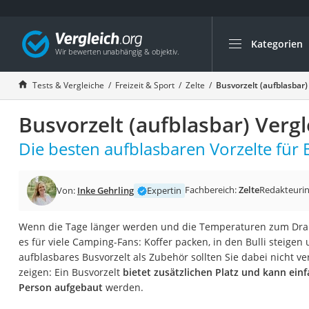
Kategorien
Die beliebtesten V
Freizeit & Sport
Tests & Vergleiche
Freizeit & Sport
Zelte
Busvorzelt (aufblasbar)
Gartentrampolin
Busvorzelt (aufblasbar) Verg
Trampolin
Metalldetektor
Die besten aufblasbaren Vorzelte für 
Eufab-Fahrradträg
Trampolin 366 cm
Fachbereich:
Zelte
Redakteuri
Von:
Inke Gehrling
Expertin
Fahrradschloss
Wenn die Tage länger werden und die Temperaturen zum Drau
Aluminium-Koffer
es für viele Camping-Fans: Koffer packen, in den Bulli steigen 
Futterboot
aufblasbares Busvorzelt als Zubehör sollten Sie dabei nicht ve
zeigen: Ein Busvorzelt
bietet zusätzlichen Platz und kann ein
Air Bike
Person aufgebaut
werden.
E-Bike-Dreirad