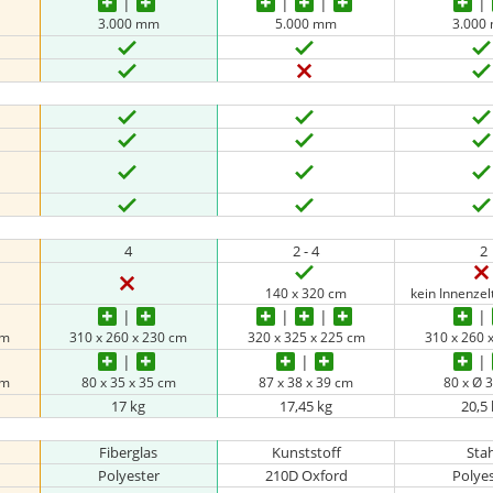
3.000 mm
5.000 mm
3.000
4
2 - 4
2
140 x 320 cm
kein Innenzel
cm
310 x 260 x 230 cm
320 x 325 x 225 cm
310 x 260 
cm
80 x 35 x 35 cm
87 x 38 x 39 cm
‎80 x Ø 
17 kg
17,45 kg
20,5
Fiberglas
Kunststoff
Sta
Polyester
210D Oxford
Polye