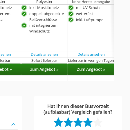
ster
Polyester
keine Herstellerangabe
itonetz
inkl. Moskitonetz
mit UV-Schutz
inkl
iertem
doppelt abgedeckte
wetterfest
dop
tz
Reißverschlüsse
Rei
inkl. Luftpumpe
mit integriertem
mit 
Windschutz
Win
ansehen
Details ansehen
Details ansehen
Det
eferbar
Sofort lieferbar
Lieferbar in wenigen Tagen
Sof
ebot »
Zum Angebot »
Zum Angebot »
Zu
Hat Ihnen dieser Busvorzelt
(aufblasbar) Vergleich gefallen?