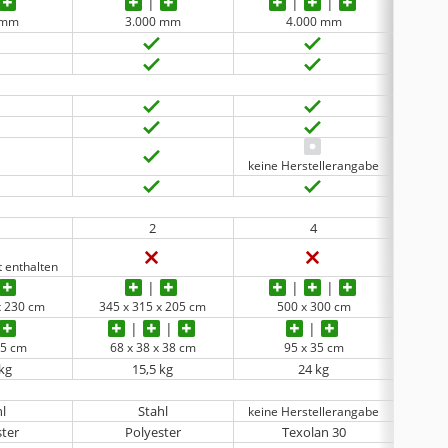
 mm
3.000 mm
4.000 mm
keine Herstellerangabe
2
4
t enthalten
x 230 cm
345 x 315 x 205 cm
500 x 300 cm
440 
35 cm
68 x 38 x 38 cm
95 x 35 cm
75
 kg
15,5 kg
24 kg
hl
Stahl
keine Herstellerangabe
ster
Polyester
Texolan 30