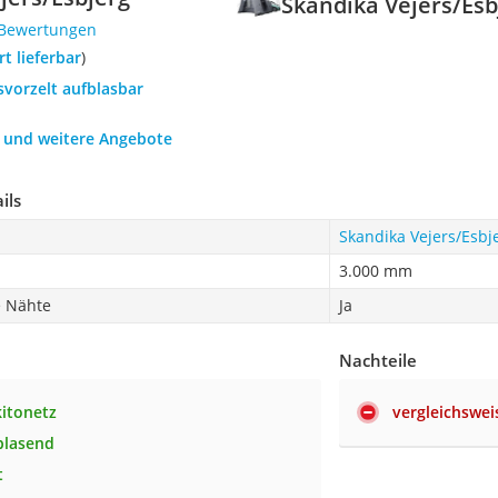
Skandika Vejers/Esb
 Bewertungen
ort lieferbar
)
svorzelt aufblasbar
h und weitere Angebote
ils
Skandika Vejers/Esbj
3.000 mm
e Nähte
Ja
Nachteile
kitonetz
vergleichswei
blasend
t