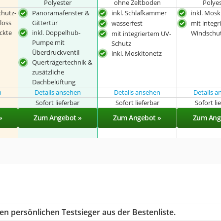
Polyester
ohne Zeltboden
Polye
chutz-
Panoramafenster &
inkl. Schlafkammer
inkl. Mosk
loss
Gittertür
wasserfest
mit integr
ckte
inkl. Doppelhub-
Windschu
mit integriertem UV-
Pumpe mit
Schutz
Überdruckventil
inkl. Moskitonetz
Querträgertechnik &
zusätzliche
Dachbelüftung
n
Details ansehen
Details ansehen
Details 
r
Sofort lieferbar
Sofort lieferbar
Sofort li
»
Zum Angebot »
Zum Angebot »
Zum Ang
en persönlichen Testsieger aus der Bestenliste.