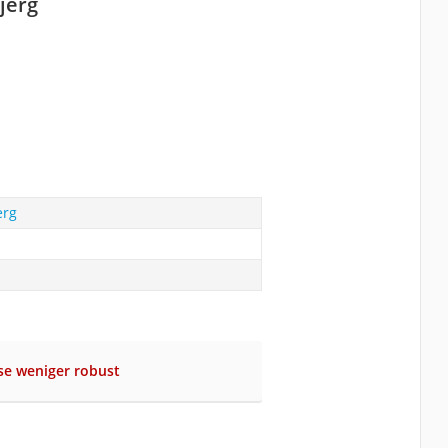
jerg
erg
se weniger robust