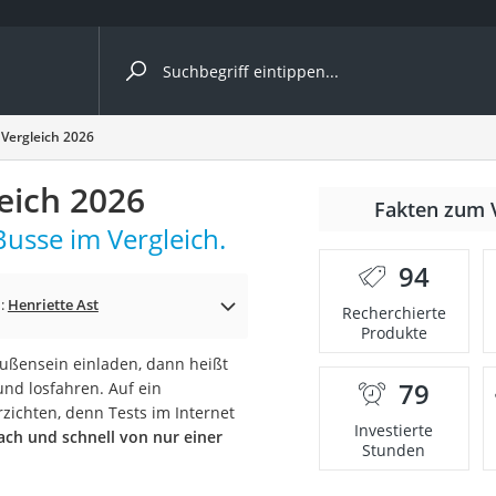
ergleiche nach Kategorie
 Vergleich 2026
leich 2026
Fakten zum 
Busse im Vergleich.
er
94
n:
Henriette Ast
Recherchierte
Produkte
ßensein einladen, dann heißt
79
und losfahren. Auf ein
rzichten, denn Tests im Internet
Investierte
fach und schnell von nur einer
Stunden