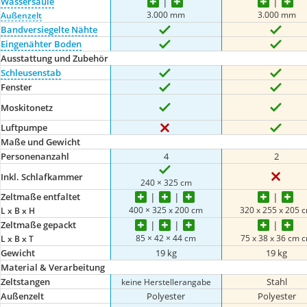
Wassersäule
3.000 mm
3.000 mm
Außenzelt
Bandversiegelte Nähte
Eingenähter Boden
Ausstattung und Zubehör
Schleusenstab
Fenster
Moskitonetz
Luftpumpe
Maße und Gewicht
Personenanzahl
4
2
Inkl. Schlafkammer
240 × 325 cm
Zeltmaße entfaltet
400 × 325 x 200 cm
‎320 x 255 x 205 
L x B x H
Zeltmaße gepackt
85 × 42 × 44 cm
75 x 38 x 36 cm 
L x B x T
Gewicht
19 kg
19 kg
Material & Verarbeitung
Zeltstangen
Stahl
keine Herstellerangabe
Außenzelt
Polyester
Polyester