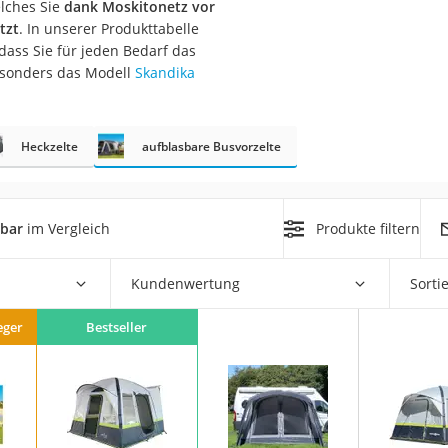
elches Sie
dank Moskitonetz vor
erren
tzt
. In unserer Produkttabelle
llen
dass Sie für jeden Bedarf das
besonders das Modell
Skandika
Heckzelte
aufblasbare Busvorzelte
r
sbar
im Vergleich
Produkte filtern
rren
Kundenwertung
Sorti
eiten
eger
Bestseller