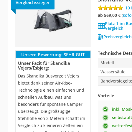
Vergleichssieger
10
ab 569,00 €
(
Sof
Platz 1 im Bu
Vergleich
Preisvergleic
Technische Deta
Unsere Bewertung:
SEHR GUT
Modell
Unser Fazit für Skandika
Vejers/Esbjerg:
Wassersäule
Das Skandika Busvorzelt Vejers
Bandversiegelt
bietet dank seiner Air-Rise-
Technologie einen einfachen und
Vorteile
schnellen Aufbau, was uns
besonders für spontane Camper
inkl. Mos
überzeugt. Die großzügige
selbstauf
Stehhöhe von 2 Metern schafft im
Vergleich zu kleineren Zelten ein
wetterfes