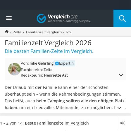
Die beliebtesten Vergleiche nach Kategorie
Vergleich
Freizeit & Sport
Gartentrampolin
Zelte
Familienzelt Vergleich 2026
Trampolin
Metalldetektor
Familienzelt Vergleich 2026
Eufab-Fahrradträger
Die besten Familien-Zelte im Vergleich.
Trampolin 366 cm
Fahrradschloss
Von:
Inke Gehrling
Expertin
Aluminium-Koffer
Fachbereich:
Zelte
Futterboot
Redakteurin:
Henriette Ast
Air Bike
E-Bike-Dreirad
Der Urlaub mit der Familie kann einer der schönsten
Trekkingschuhe Herren
überhaupt sein – wenn die Rahmenbedingungen stimmen.
Reisetasche mit Rollen
Das heißt, auch
beim Camping sollten alle den nötigen Platz
Klimmzugstation
haben
, um ein friedvolles Miteinander zu ermöglichen.
Damit
Koffer
die Luft nicht zu dick wird, ist beispielsweise auf die
Nachtsichtgerät
Belüftung zu achten. Und auch dem leidigen Zeltthema
1 - 2 von 14:
Beste Familienzelte
im Vergleich
Faltschloss
Nummer eins,
der Nässe, lässt sich mit einer Wassersäule