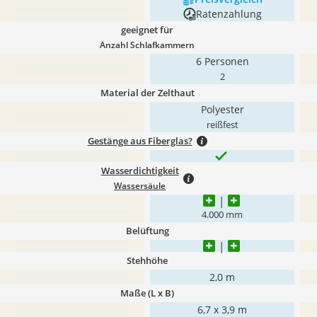
Ratenzahlung
geeignet für
Anzahl Schlafkammern
6 Personen
2
Material der Zelthaut
Polyester
reißfest
Gestänge aus Fiberglas?
Wasserdichtigkeit
Wassersäule
4.000 mm
Belüftung
Stehhöhe
2,0 m
Maße (L x B)
6,7 x 3,9 m