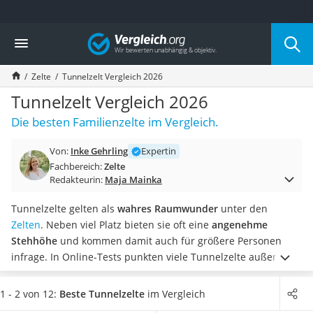
Die beliebtesten Vergleiche nach Kategorie
Vergleich
Freizeit & Sport
Gartentrampolin
Zelte
Tunnelzelt Vergleich 2026
Trampolin
Metalldetektor
Tunnelzelt Vergleich 2026
Eufab-Fahrradträger
Die besten Familienzelte im Vergleich.
Trampolin 366 cm
Fahrradschloss
Von:
Inke Gehrling
Expertin
Aluminium-Koffer
Fachbereich:
Zelte
Futterboot
Redakteurin:
Maja Mainka
Air Bike
E-Bike-Dreirad
Tunnelzelte gelten als
wahres Raumwunder
unter den
Trekkingschuhe Herren
Zelten
. Neben viel Platz bieten sie oft eine
angenehme
Reisetasche mit Rollen
Stehhöhe
und kommen damit auch für größere Personen
Klimmzugstation
infrage.
In Online-Tests punkten viele Tunnelzelte außerdem
Koffer
mit einer
Vielzahl an Schlafkammern
. Somit können Sie den
Nachtsichtgerät
Camping-Urlaub gemeinsam mit Freunden oder der Familie
1 - 2 von 12:
Beste Tunnelzelte
im Vergleich
Faltschloss
in einem Zelt verbringen – ohne dabei an Privatsphäre