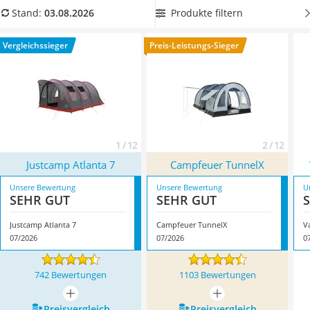
Handgepäck-Koffer
einzubüßen. In unserer Vergleichstabelle haben wir
Produkte filtern
Stand:
03.08.2026
Vibrationsplatte
unterschiedliche Modelle für Sie zusammengestellt.
Wanderschuhe Herren
Überzeugt hat uns hier im August 2026 besonders das
Vergleichssieger
Preis-Leistungs-Sieger
Sicherheitsweste Reiten
Modell
Justcamp Atlanta 7
*
mit seinen Eigenschaften.
Service
1 / 12
2 / 12
Justcamp Atlanta 7
Campfeuer TunnelX
Unsere Bewertung
Unsere Bewertung
U
SEHR GUT
SEHR GUT
Justcamp Atlanta 7
Campfeuer TunnelX
V
07/2026
07/2026
0
742 Bewertungen
1103 Bewertungen
mehr anzeigen
mehr anzeigen
Preis­vergleich
Preis­vergleich