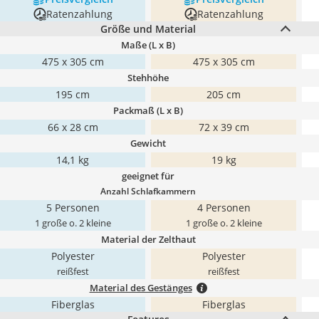
Ratenzahlung
Ratenzahlung
Größe und Material
Maße (L x B)
475 x 305 cm
475 x 305 cm
Stehhöhe
195 cm
205 cm
Packmaß (L x B)
66 x 28 cm
72 x 39 cm
Gewicht
14,1 kg
19 kg
geeignet für
Anzahl Schlafkammern
5 Personen
4 Personen
1 große o. 2 kleine
1 große o. 2 kleine
Material der Zelthaut
Polyester
Polyester
reißfest
reißfest
Material des Gestänges
Fiberglas
Fiberglas