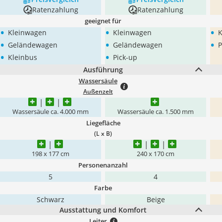
Ratenzahlung
Ratenzahlung
geeignet für
•
•
•
Kleinwagen
Kleinwagen
K
•
•
•
Geländewagen
Geländewagen
•
•
Kleinbus
Pick-up
Ausführung
Wassersäule
Außenzelt
Wassersäule ca. 4.000 mm
Wassersäule ca. 1.500 mm
Liegefläche
(L x B)
198 x 177 cm
240 x 170 cm
Personenanzahl
5
4
Farbe
Schwarz
Beige
Ausstattung und Komfort
Leiter