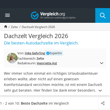
Die beliebtesten Vergleiche nach Kategorie
Vergleich
Freizeit & Sport
Gartentrampolin
Zelte
Dachzelt Vergleich 2026
Trampolin
Metalldetektor
Dachzelt Vergleich 2026
Eufab-Fahrradträger
Die besten Autodachzelte im Vergleich.
Trampolin 366 cm
Fahrradschloss
Von:
Inke Gehrling
Expertin
Aluminium-Koffer
Fachbereich:
Zelte
Futterboot
Redakteurin:
Henriette Ast
Air Bike
E-Bike-Dreirad
Wer immer schon einmal ein richtiges Urlaubsabenteuer
Trekkingschuhe Herren
erleben wollte, aber nicht auf einen gewissen
Reisetasche mit Rollen
Komfortstandard verzichten möchte, ist mit einem Dachzelt
Klimmzugstation
sehr gut beraten. Hier finden Sie dank einer besonders
Koffer
großen
Liegefläche genug Platz, um den Urlaub alleine oder
Nachtsichtgerät
zu zweit zu genießen
, sogar das wichtigste Gepäck hat Platz.
1 - 2 von 10:
Beste Dachzelte
im Vergleich
Faltschloss
Achten Sie besonders auf die Breite der Liegefläche. Eine