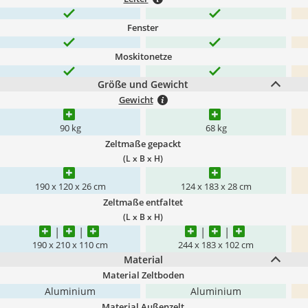
Fenster
Moskitonetze
Größe und Gewicht
Gewicht
90 kg
68 kg
Zeltmaße gepackt
(L x B x H)
190 x 120 x 26 cm
124 x 183 x 28 cm
Zeltmaße entfaltet
(L x B x H)
190 x 210 x 110 cm
244 x 183 x 102 cm
Material
Material Zeltboden
Aluminium
Aluminium
Material Außenzelt