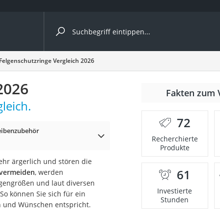
ergleiche nach Kategorie
Felgenschutzringe Vergleich 2026
ängerkupplung (4 Fahrräder)
2026
Fakten zum 
nhängerkupplung)
leich.
ahrräder
72
eibenzubehör
l)
Recherchierte
Produkte
ehr ärgerlich und stören die
ke
61
 vermeiden
, werden
lgengrößen und laut diversen
Investierte
 So können Sie sich für ein
Stunden
n und Wünschen entspricht.