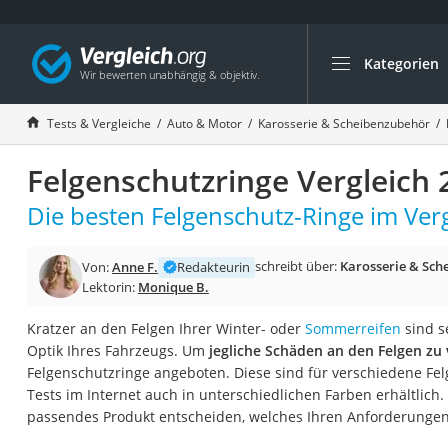
Kategorien
Die beliebtesten V
Auto & Motor
Tests & Vergleiche
Auto & Motor
Karosserie & Scheibenzubehör
Fahrradträger-Anh
Felgenschutzringe Vergleich 
Fahrradträger
Fahrradträger (A
Die besten Felgenschutz-Ringe im Verg
Fahrradträger 3 F
schreibt über:
Karosserie & Sch
Von:
Anne F.
Redakteurin
Benzinkanister (20 
Lektorin:
Monique B.
Dashcam
Kratzer an den Felgen Ihrer Winter- oder
Sommerreifen
sind s
Fahrradträger E-Bi
Optik Ihres Fahrzeugs. Um
jegliche Schäden an den Felgen zu
Benzinkanister
Felgenschutzringe angeboten. Diese sind für verschiedene Fe
Tests im Internet auch in unterschiedlichen Farben erhältlich.
Marderschreck
passendes Produkt entscheiden, welches Ihren Anforderunge
Wagenheber 3t