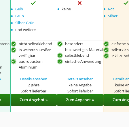
•
•
•
Gelb
keine
Rot
•
•
Grün
Silber
•
Silber-Grün
•
und weitere
terial
nicht selbstklebend
besonders
einfache
hochwertiges Material
in weiteren Größen
selbstkle
selbstklebend
verfügbar
inkl. Zube
aus robustem
einfache Anwendung
en
Aluminium
h
n
Details ansehen
Details ansehen
Details 
2 Jahre
keine Angabe
keine A
r
Sofort lieferbar
Sofort lieferbar
Sofort li
»
Zum Angebot »
Zum Angebot »
Zum Ang