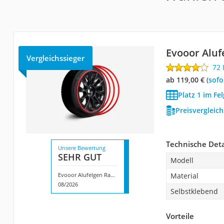
Evooor Aluf
Vergleichssieger
72
ab 119,00 €
(
Sof
Platz 1 im Fe
Preisvergleic
Technische Deta
Unsere Bewertung
SEHR GUT
Modell
Evooor Alufelgen Randschutz
Material
08/2026
Selbstklebend
Vorteile