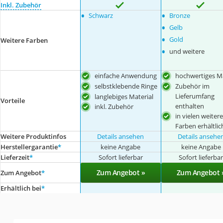
Inkl. Zubehör
•
•
Schwarz
Bronze
•
Gelb
•
Gold
Weitere Farben
•
und weitere
einfache Anwendung
hochwertiges Ma
selbstklebende Ringe
Zubehör im
Lieferumfang
langlebiges Material
Vorteile
enthalten
inkl. Zubehör
in vielen weiter
Farben erhältlic
Weitere Produktinfos
Details ansehen
Details ansehe
Herstellergarantie
*
keine Angabe
keine Angabe
Lieferzeit
*
Sofort lieferbar
Sofort lieferba
Zum Angebot »
Zum Angebot 
Zum Angebot
*
Erhältlich bei
*