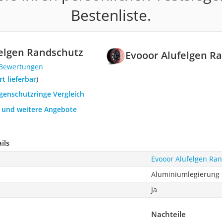
Bestenliste.
elgen Randschutz
Evooor Alufelgen R
 Bewertungen
ort lieferbar
)
lgenschutzringe Vergleich
h und weitere Angebote
ils
Evooor Alufelgen Ra
Aluminiumlegierung
Ja
Nachteile