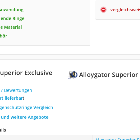
 Anwendung
vergleichswei
bende Ringe
es Material
ehör
Superior Exclusive
Alloygator Superior
17 Bewertungen
ort lieferbar
)
lgenschutzringe Vergleich
h und weitere Angebote
ils
Alloygator Superior E