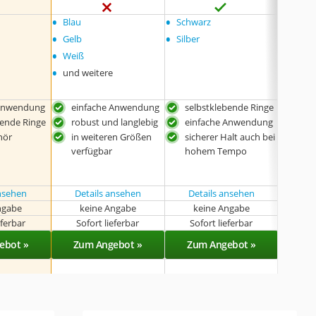
•
•
•
Blau
Schwarz
Bronz
•
•
•
Gelb
Silber
Gelb
•
•
Weiß
Grau
•
•
und weitere
Grün
•
und w
 Anwendung
einfache Anwendung
selbstklebende Ringe
sel
bende Ringe
robust und langlebig
einfache Anwendung
ein
hör
in weiteren Größen
sicherer Halt auch bei
für 
verfügbar
hohem Tempo
gee
ansehen
Details ansehen
Details ansehen
ngabe
keine Angabe
keine Angabe
k
eferbar
Sofort lieferbar
Sofort lieferbar
Sof
ebot »
Zum Angebot »
Zum Angebot »
Zu