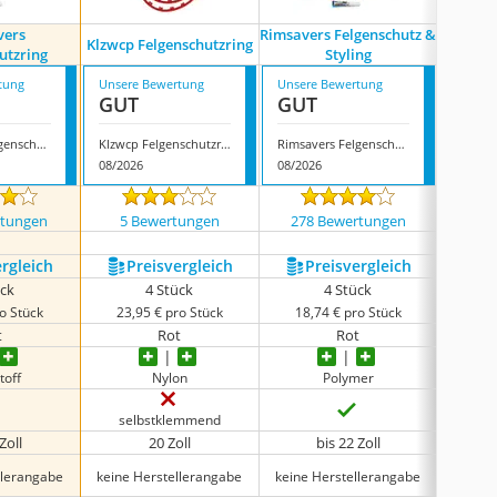
vers
Rimsavers Felgenschutz &
Klzwcp Felgenschutzring
Rimbla
utzring
Styling
tung
Unsere Bewertung
Unsere Bewertung
Unsere
GUT
GUT
GUT
Rimsavers Felgenschutzring
Klzwcp Felgenschutzring
Rimsavers Felgenschutz & Styling
Rimbla
08/2026
08/2026
08/202
rtungen
5 Bewertungen
278 Bewertungen
162
ergleich
Preis­vergleich
Preis­vergleich
P
ück
4 Stück
4 Stück
o Stück
23,95 € pro Stück
18,74 € pro Stück
16,
t
Rot
Rot
toff
Nylon
Polymer
selbstklemmend
Zoll
20 Zoll
bis 22 Zoll
llerangabe
keine Herstellerangabe
keine Herstellerangabe
keine 