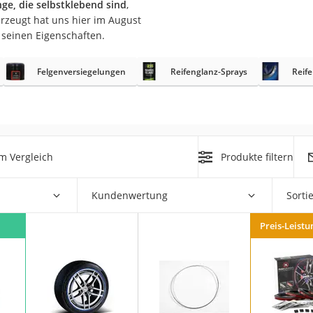
ge, die selbstklebend sind
,
nmobil
rzeugt hat uns hier im August
er
 seinen Eigenschaften.
Felgenversiegelungen
Reifenglanz-Sprays
Reif
/55 R16
gerät
pressor
m Vergleich
Produkte filtern
Kundenwertung
Sorti
Preis-Leistu