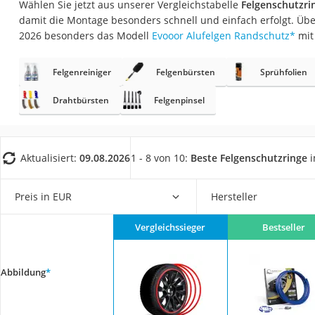
Wählen Sie jetzt aus unserer Vergleichstabelle
Felgenschutzrin
AGM-Batterie Woh
damit die Montage besonders schnell und einfach erfolgt. Übe
Thule-Fahrradträg
2026 besonders das Modell
Evooor Alufelgen Randschutz
*
mit
FM-Transmitter
Felgenreiniger
Felgenbürsten
Sprühfolien
Sommerreifen 205
Autobatterie-Lade
Drahtbürsten
Felgenpinsel
Starthilfe mit Kom
Alkoholtester
Aktualisiert:
09.08.2026
1 - 8 von 10:
Beste Felgenschutzringe
i
Felgenbaum
Wagenheber
Preis in EUR
Hersteller
Rostumwandler
Vergleichssieger
Bestseller
Service
Abbildung
*