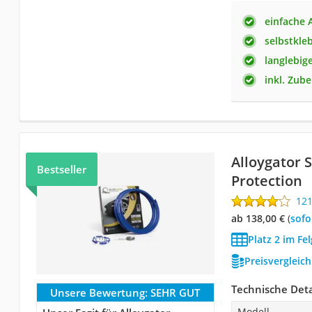
einfache
selbstkle
langlebig
inkl. Zub
Alloygator 
Bestseller
Protection
12
ab 138,00 €
(
Sof
Platz 2 im Fe
Preisvergleic
Technische Deta
Unsere Bewertung:
SEHR GUT
Modell