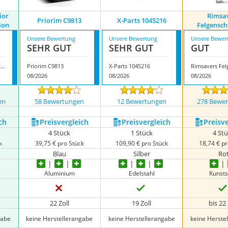
ior
Rimsa
Priorim C9813
X-Parts 1045216
ion
Felgensch
Unsere Bewertung
Unsere Bewertung
Unsere Bewer
SEHR GUT
SEHR GUT
GUT
Alloygator Superior Exclusive Protection
Priorim C9813
X-Parts 1045216
08/2026
08/2026
08/2026
en
58 Bewertungen
12 Bewertungen
278 Bewe
ch
Preis­vergleich
Preis­vergleich
Preis­v
4 Stück
1 Stück
4 St
k
39,75 € pro Stück
109,90 € pro Stück
18,74 € pr
Blau
Silber
Ro
Aluminium
Edelstahl
Kunsts
22 Zoll
19 Zoll
bis 22 
gabe
keine Herstellerangabe
keine Herstellerangabe
keine Herste