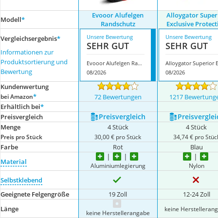
Evooor Alufelgen
Alloygator Super
Modell
*
Randschutz
Exclusive Protect
Unsere Bewertung
Unsere Bewertung
Vergleichsergebnis
*
SEHR GUT
SEHR GUT
Informationen zur
Produktsortierung und
Evooor Alufelgen Randschutz
Bewertung
08/2026
08/2026
Kundenwertung
*
bei Amazon
72 Bewertungen
1217 Bewertung
Erhältlich bei
*
Preis­vergleich
Preis­verglei
Preis­vergleich
Menge
4 Stück
4 Stück
Preis pro Stück
30,00 € pro Stück
34,74 € pro Stüc
Farbe
Rot
Blau
Material
Aluminiumlegierung
Nylon
Selbstklebend
Geeignete Felgengröße
19 Zoll
12-24 Zoll
Länge
keine Herstelleran
keine Herstellerangabe