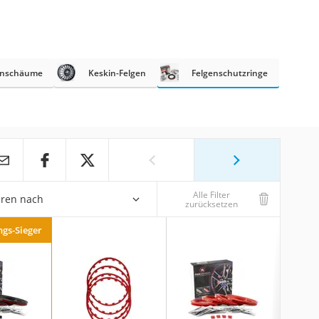
enschäume
Keskin-Felgen
Felgenschutzringe
Alle Filter
eren nach
zurücksetzen
ngs-Sieger