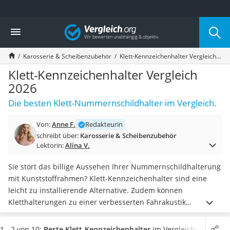
Die beliebtesten Vergleiche nach Kategorie
Vergleich
Auto & Motor
Fahrradträger-Anhängerkupplung (4 Fahrräder)
Karosserie & Scheibenzubehör
Klett-Kennzeichenhalter Vergleich 2026
Fahrradträger
Fahrradträger (Anhängerkupplung)
Klett-Kennzeichenhalter Vergleich
Fahrradträger 3 Fahrräder
2026
Benzinkanister (20 l)
Die besten Klett-Nummernschildhalter im Vergleich.
Dashcam
Fahrradträger E-Bike
Von:
Anne F.
Redakteurin
Benzinkanister
schreibt über:
Karosserie & Scheibenzubehör
Marderschreck
Lektorin:
Alina V.
Wagenheber 3t
AGM-Batterie Wohnmobil
Sie stört das billige Aussehen Ihrer Nummernschildhalterung
Thule-Fahrradträger
mit Kunststoffrahmen? Klett-Kennzeichenhalter sind eine
FM-Transmitter
leicht zu installierende Alternative. Zudem können
Sommerreifen 205/55 R16
Kletthalterungen zu einer verbesserten Fahrakustik
Autobatterie-Ladegerät
beitragen, indem sie
störendes Geklapper der
Starthilfe mit Kompressor
Kennzeichenhalterung eliminieren
.
Diverse Online-Tests
1 - 2 von 10:
Beste Klett-Kennzeichenhalter
im Vergleich