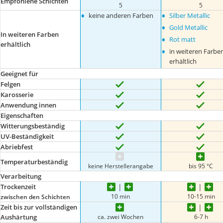
Empfohlene Schichten
5
5
•
•
keine anderen Farben
Silber Metallic
•
Gold Metallic
In weiteren Farben
•
Rot matt
erhältlich
•
in weiteren Farbe
erhältlich
Geeignet für
Felgen
Karosserie
Anwendung innen
Eigenschaften
Witterungsbeständig
UV-Beständigkeit
Abriebfest
Temperaturbeständig
keine Herstellerangabe
bis 95 °C
Verarbeitung
Trockenzeit
10 min
10-15 min
zwischen den Schichten
Zeit bis zur vollständigen
ca. zwei Wochen
6-7 h
Aushärtung