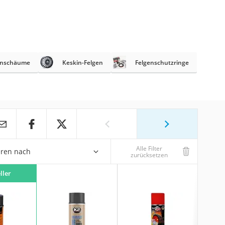
enschäume
Keskin-Felgen
Felgenschutzringe
Alle Filter
eren nach
zurücksetzen
ller