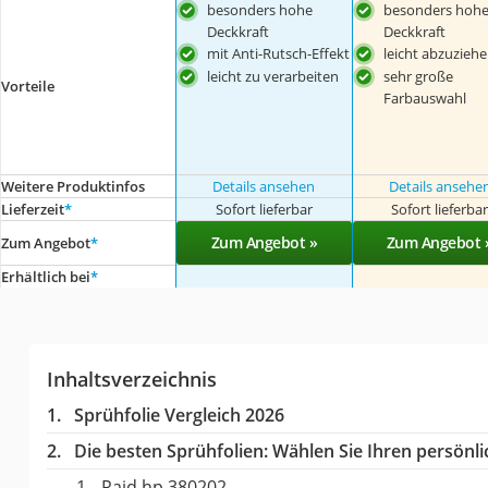
besonders hohe
besonders hoh
Deckkraft
Deckkraft
mit Anti-Rutsch-Effekt
leicht abzuzieh
leicht zu verarbeiten
sehr große
Vorteile
Farbauswahl
Weitere Produktinfos
Details ansehen
Details ansehe
Lieferzeit
*
Sofort lieferbar
Sofort lieferba
Zum Angebot »
Zum Angebot 
Zum Angebot
*
Erhältlich bei
*
Inhaltsverzeichnis
Sprühfolie Vergleich 2026
Die besten Sprühfolien:
Wählen Sie Ihren persönlic
Raid hp 380202