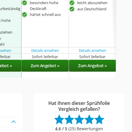
besonders hohe
leicht abzuziehen
bes
urbeständig
Deckkraft
Dec
aus Deutschland
härtet schnell aus
leic
s hohe
bes
uziehen
e
ahl
ansehen
Details ansehen
Details ansehen
Det
eferbar
Sofort lieferbar
Sofort lieferbar
Sof
ebot »
Zum Angebot »
Zum Angebot »
Zu
Hat Ihnen dieser Sprühfolie
Vergleich gefallen?
4,6 / 5
(25) Bewertungen