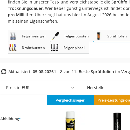
finden Sie in unserer Test- und Vergleichstabelle die
Sprühfoli
AGM-Batterie Woh
Trocknungsdauer
. Wer lieber günstig unterwegs ist, findet do
Thule-Fahrradträg
pro Milliliter
. Überzeugt hat uns hier im August 2026 besonde
mit seinen Eigenschaften.
FM-Transmitter
Sommerreifen 205
Felgenreiniger
Felgenbürsten
Sprühfolien
Autobatterie-Lade
Drahtbürsten
Felgenpinsel
Starthilfe mit Kom
Alkoholtester
Felgenbaum
Aktualisiert:
05.08.2026
1 - 8 von 11:
Beste Sprühfolien
im Verg
Diesel-Additiv
Preis in EUR
Hersteller
Wagenheber
Service
Vergleichssieger
Preis-Leistungs-Si
Abbildung
*