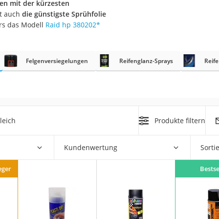
en mit der kürzesten
nmobil
rt auch
die günstigste Sprühfolie
er
rs das Modell
Raid hp 380202
*
/55 R16
Felgenversiegelungen
Reifenglanz-Sprays
Reif
gerät
pressor
leich
Produkte filtern
Kundenwertung
Sorti
eger
Bestse