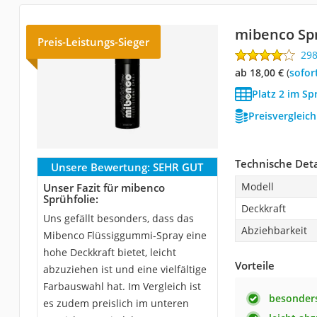
mibenco Spr
Preis-Leistungs-Sieger
29
ab 18,00 €
(
Sofor
Platz 2 im Sp
Preisvergleic
Technische Deta
Unsere Bewertung:
SEHR GUT
Modell
Unser Fazit für mibenco
Sprühfolie:
Deckkraft
Uns gefällt besonders, dass das
Abziehbarkeit
Mibenco Flüssiggummi-Spray eine
hohe Deckkraft bietet, leicht
Vorteile
abzuziehen ist und eine vielfältige
Farbauswahl hat. Im Vergleich ist
besonders
es zudem preislich im unteren