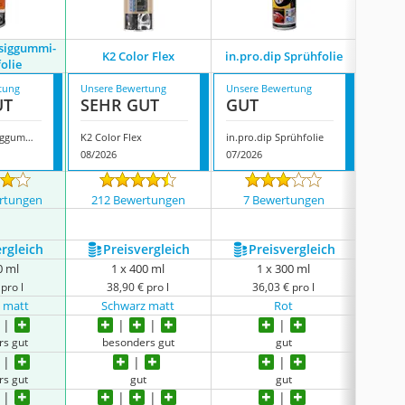
ssiggummi-
K2 Color Flex
in.pro.dip Sprühfolie
Deco C
olie
tung
Unsere Bewertung
Unsere Bewertung
Unsere
UT
SEHR GUT
GUT
GUT
Foliatec Flüssiggummi-Sprühfolie
K2 Color Flex
in.pro.dip Sprühfolie
Deco Co
08/2026
07/2026
07/202
rtungen
212 Bewertungen
7 Bewertungen
217
ergleich
Preis­vergleich
Preis­vergleich
P
0 ml
1 x 400 ml
1 x 300 ml
pro l
38,90 € pro l
36,03 € pro l
3
 matt
Schwarz matt
Rot
S
rs gut
besonders gut
gut
be
rs gut
gut
gut