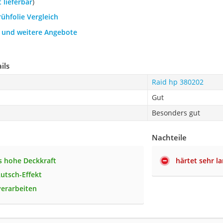
t lieferbar
)
rühfolie Vergleich
h und weitere Angebote
ils
Raid hp 380202
Gut
Besonders gut
Nachteile
 hohe Deckkraft
härtet sehr l
Rutsch-Effekt
verarbeiten