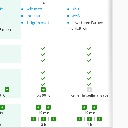
4
5
•
•
•
ic
Gelb matt
Blau
Silber
•
•
•
c
Rot matt
Weiß
Gold 
•
•
•
d
Hellgrün matt
in weiteren Farben
Blau 
•
erhältlich
 Farben
in we
erhält
0 °C
bis 90 °C
keine Herstellerangabe
in
10 min
10 min
h
2 h
1 h