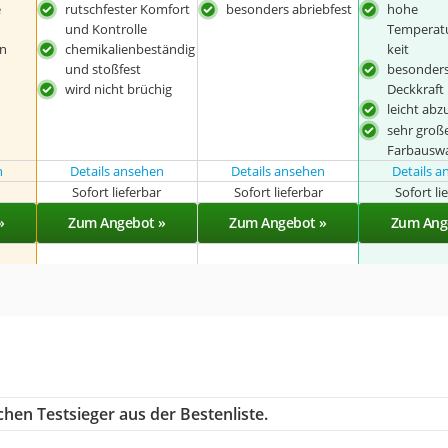
e
rutschfester Komfort
besonders abriebfest
hohe
und Kontrolle
Temperat
en
chemikalienbeständig
keit
und stoßfest
besonder
wird nicht brüchig
Deckkraft
leicht abz
sehr groß
Farbausw
n
Details ansehen
Details ansehen
Details 
r
Sofort lieferbar
Sofort lieferbar
Sofort li
»
Zum Angebot »
Zum Angebot »
Zum Ang
hen Testsieger aus der Bestenliste.