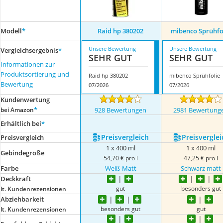
Modell
*
Raid hp 380202
mibenco Sprühfo
Unsere Bewertung
Unsere Bewertung
Vergleichsergebnis
*
SEHR GUT
SEHR GUT
Informationen zur
Produktsortierung und
Raid hp 380202
mibenco Sprühfolie
Bewertung
07/2026
07/2026
Kundenwertung
*
bei Amazon
928 Bewertungen
2981 Bewertung
Erhältlich bei
*
Preis­vergleich
Preis­verglei
Preis­vergleich
1 x 400 ml
1 x 400 ml
Gebindegröße
54,70 € pro l
47,25 € pro l
Farbe
Weiß-Matt
Schwarz matt
Deckkraft
gut
besonders gut
lt. Kundenrezensionen
Abziehbarkeit
besonders gut
gut
lt. Kundenrezensionen