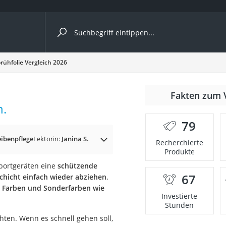
ergleiche nach Kategorie
rühfolie Vergleich 2026
ängerkupplung (4 Fahrräder)
Fakten zum 
nhängerkupplung)
h.
ahrräder
79
l)
eibenpflege
Lektorin:
Janina S.
Recherchierte
Produkte
Sportgeräten eine
schützende
ke
67
hicht einfach wieder abziehen
.
e Farben und Sonderfarben wie
Investierte
Stunden
hten. Wenn es schnell gehen soll,