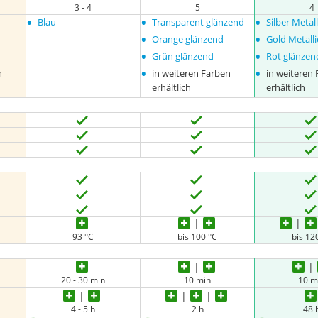
3 - 4
5
4
•
•
•
Blau
Transparent glänzend
Silber Metall
•
•
Orange glänzend
Gold Metalli
•
•
Grün glänzend
Rot glänzen
•
•
n
in weiteren Farben
in weiteren
erhältlich
erhältlich
93 °C
bis 100 °C
bis 12
20 - 30 min
10 min
10 m
4 - 5 h
2 h
48 