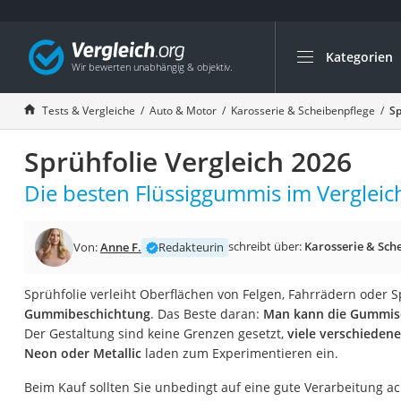
Kategorien
Die beliebtesten V
Auto & Motor
Tests & Vergleiche
Auto & Motor
Karosserie & Scheibenpflege
Sp
Fahrradträger-Anh
Sprühfolie Vergleich 2026
Fahrradträger
Fahrradträger (A
Die besten Flüssiggummis im Vergleic
Fahrradträger 3 F
Benzinkanister (20 
schreibt über:
Karosserie & Sch
Von:
Anne F.
Redakteurin
Dashcam
Sprühfolie verleiht Oberflächen von Felgen, Fahrrädern oder 
Fahrradträger E-Bi
Gummibeschichtung
. Das Beste daran:
Man kann die Gummisc
Benzinkanister
Der Gestaltung sind keine Grenzen gesetzt,
viele verschieden
Neon oder Metallic
laden zum Experimentieren ein.
Marderschreck
Wagenheber 3t
Beim Kauf sollten Sie unbedingt auf eine gute Verarbeitung ac