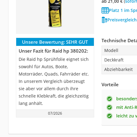
ab 21,00 €
(
Sofor
Platz 1 im Sp
Preisvergleic
Technische Deta
Unsere Bewertung:
SEHR GUT
Modell
Unser Fazit für Raid hp 380202:
Die Raid hp Sprühfolie eignet sich
Deckkraft
sowohl für Autos, Boote,
Abziehbarkeit
Motorräder, Quads, Fahrräder etc.
In unserem Vergleich überzeugt
Vorteile
sie aber vor allem durch ihre
schnelle Klebkraft, die gleichzeitig
besonders
lang anhält.
mit Anti-
07/2026
leicht zu 