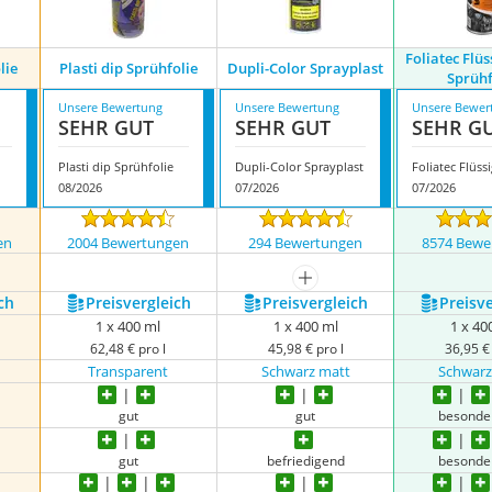
Foliatec Flü
lie
Plasti dip Sprühfolie
Dupli-Color Sprayplast
Sprühf
Unsere Bewertung
Unsere Bewertung
Unsere Bewer
SEHR GUT
SEHR GUT
SEHR G
Plasti dip Sprühfolie
Dupli-Color Sprayplast
08/2026
07/2026
07/2026
en
2004 Bewertungen
294 Bewertungen
8574 Bewe
mehr anzeigen
ch
Preis­vergleich
Preis­vergleich
Preis­v
1 x 400 ml
1 x 400 ml
1 x 40
62,48 € pro l
45,98 € pro l
36,95 € 
Transparent
Schwarz matt
Schwarz
gut
gut
besonde
gut
befriedigend
besonde