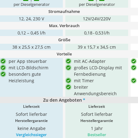
per Dieselgenerator
per Dieselgenerator
Stromaufnahme
12, 24, 230 V
12V/24V/220V
Max. Verbrauch
0,12 – 0,45 l/h
0,18 - 0,53 l/h
Größe
38 x 25,5 x 27,5 cm
39 x 15,7 x 34,5 cm
Vorteile
per App steuerbar
mit AC-Adapter
mit LCD-Bildschirm
großes LCD-Display mit
besonders gute
Fernbedienung
Heizleistung
mit Timer
breiter
Anwendungsbereich
Zu den Angeboten
*
Lieferzeit
Lieferzeit
Sofort lieferbar
Sofort lieferbar
Herstellergarantie
Herstellergarantie
keine Angabe
1 Jahr
Vergleichssieger
Bestseller