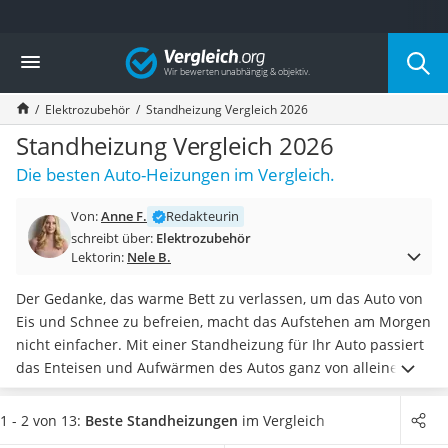
Die beliebtesten Vergleiche nach Kategorie
Vergleich
Auto & Motor
Fahrradträger-Anhängerkupplung (4 Fahrräder)
Elektrozubehör
Standheizung Vergleich 2026
Fahrradträger
Fahrradträger (Anhängerkupplung)
Standheizung Vergleich 2026
Fahrradträger 3 Fahrräder
Die besten Auto-Heizungen im Vergleich.
Benzinkanister (20 l)
Dashcam
Von:
Anne F.
Redakteurin
Fahrradträger E-Bike
schreibt über:
Elektrozubehör
Benzinkanister
Lektorin:
Nele B.
Marderschreck
Wagenheber 3t
Der Gedanke, das warme Bett zu verlassen, um das Auto von
AGM-Batterie Wohnmobil
Eis und Schnee zu befreien, macht das Aufstehen am Morgen
Thule-Fahrradträger
nicht einfacher. Mit einer Standheizung für Ihr Auto passiert
FM-Transmitter
das Enteisen und Aufwärmen des Autos ganz von alleine.
Sommerreifen 205/55 R16
Eine
fest installierte Standheizung wärmt sogar den Motor
Autobatterie-Ladegerät
vor, sodass Sie Ihr Auto nicht mehr kalt starten müssen
und
1 - 2 von 13:
Beste Standheizungen
im Vergleich
Starthilfe mit Kompressor
so Schäden vorbeugen.
Auch
schmelzen Eis und Schnee von