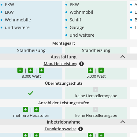
•
•
•
PKW
PKW
A
•
•
•
LKW
Wohnmobil
•
•
•
Wohnmobile
Schiff
B
•
•
•
und weitere
Garage
T
•
und weitere
Montageart
Standheizung
Standheizung
Ausstattung
Max. Heizleistung
8.000 Watt
5.000 Watt
Überhitzungsschutz
keine Herstellerangabe
Anzahl der Leistungsstufen
mehrere Heizstufen
keine Herstellerangabe
Inbetriebnahme
Funnktionsweise