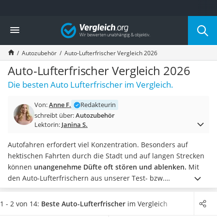
Die beliebtesten Vergleiche nach Kategorie
Vergleich
Auto & Motor
Fahrradträger-Anhängerkupplung (4 Fahrräder)
Autozubehör
Auto-Lufterfrischer Vergleich 2026
Fahrradträger
Fahrradträger (Anhängerkupplung)
Auto-Lufterfrischer Vergleich 2026
Fahrradträger 3 Fahrräder
Die besten Auto Lufterfrischer im Vergleich.
Benzinkanister (20 l)
Dashcam
Von:
Anne F.
Redakteurin
Fahrradträger E-Bike
schreibt über:
Autozubehör
Benzinkanister
Lektorin:
Janina S.
Marderschreck
Wagenheber 3t
Autofahren erfordert viel Konzentration. Besonders auf
AGM-Batterie Wohnmobil
hektischen Fahrten durch die Stadt und auf langen Strecken
Thule-Fahrradträger
können
unangenehme Düfte oft stören und ablenken.
Mit
FM-Transmitter
den Auto-Lufterfrischern aus unserer Test- bzw.
Sommerreifen 205/55 R16
Vergleichstabelle bereiten Sie sich und Ihren Mitfahrern ein
Autobatterie-Ladegerät
angenehmes Fahrerlebnis
.
Die meisten Auto-Lufterfrischer
1 - 2 von 14:
Beste Auto-Lufterfrischer
im Vergleich
Starthilfe mit Kompressor
lassen sich individuell befüllen. Wählen Sie jetzt einen Auto-