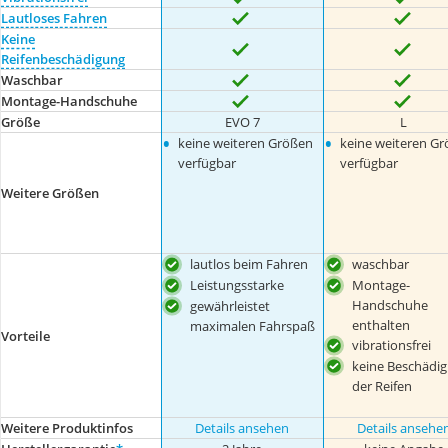
Lautloses Fahren
Keine
Reifenbeschädigung
Waschbar
Montage-Handschuhe
Größe
EVO 7
L
•
•
keine weiteren Größen
keine weiteren G
verfügbar
verfügbar
Weitere Größen
lautlos beim Fahren
waschbar
Leistungsstarke
Montage-
Handschuhe
gewährleistet
enthalten
maximalen Fahrspaß
Vorteile
vibrationsfrei
keine Beschädi
der Reifen
Weitere Produktinfos
Details ansehen
Details ansehe