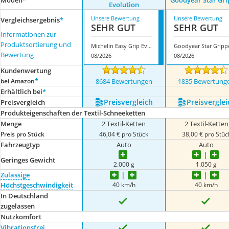
Modell
*
Goodyear Star Gri
Evolution
Unsere Bewertung
Unsere Bewertung
Vergleichsergebnis
*
SEHR GUT
SEHR GUT
Informationen zur
Produktsortierung und
Michelin Easy Grip Evolution
Goodyear Star Gripp
Bewertung
08/2026
08/2026
Kundenwertung
*
bei Amazon
8684 Bewertungen
1835 Bewertung
Erhältlich bei
*
Preis­vergleich
Preis­verglei
Preis­vergleich
Produkteigenschaften der Textil-Schneeketten
Menge
2 Textil-Ketten
2 Textil-Ketten
Preis pro Stück
46,04 € pro Stück
38,00 € pro Stüc
Fahrzeugtyp
Auto
Auto
Geringes Gewicht
2.000 g
1.050 g
Zulässige
40 km/h
40 km/h
Höchstgeschwindigkeit
In Deutschland
zugelassen
Nutzkomfort
Vibrationsfrei