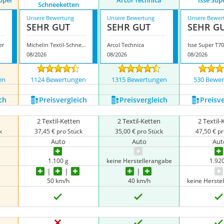
pper
Arcol Technica
Isse Sup
Schneeketten
Unsere Bewertung
Unsere Bewertung
Unsere Bewer
SEHR GUT
SEHR GUT
SEHR G
er
Michelin Textil-Schneeketten
Arcol Technica
Isse Super T7
08/2026
08/2026
08/2026
en
1124 Bewertungen
1315 Bewertungen
530 Bewe
ch
Preis­vergleich
Preis­vergleich
Preis­v
2 Textil-Ketten
2 Textil-Ketten
2 Textil
k
37,45 € pro Stück
35,00 € pro Stück
47,50 € pr
Auto
Auto
Aut
1.100 g
keine Herstellerangabe
1.92
50 km/h
40 km/h
keine Herste