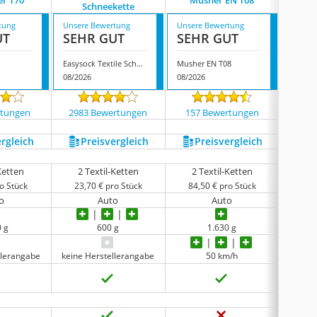
er T70
Musher EN T08
Isse S
Schneekette
tung
Unsere Bewertung
Unsere Bewertung
Unsere
UT
SEHR GUT
SEHR GUT
SEH
0
Easysock Textile Schneekette
Musher EN T08
Isse Sc
08/2026
08/2026
08/202
rtungen
2983 Bewertungen
157 Bewertungen
3612
ergleich
Preis­vergleich
Preis­vergleich
P
-Ketten
2 Textil-Ketten
2 Textil-Ketten
2 
o Stück
23,70 € pro Stück
84,50 € pro Stück
25,
o
Auto
Auto
0 g
600 g
1.630 g
llerangabe
keine Herstellerangabe
50 km/h