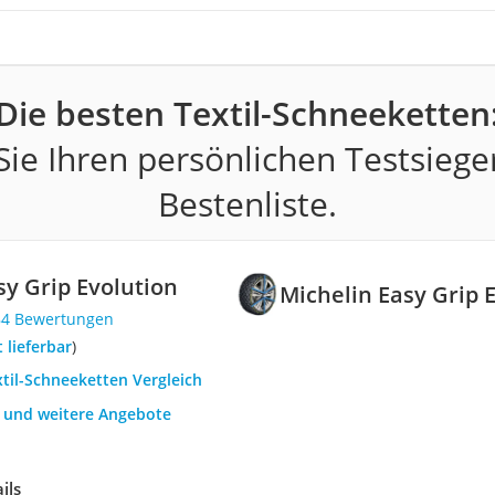
Die besten Textil-Schneeketten
ie Ihren persönlichen Testsiege
Bestenliste.
sy Grip Evolution
Michelin Easy Grip 
84 Bewertungen
t lieferbar
)
xtil-Schneeketten Vergleich
h und weitere Angebote
ils