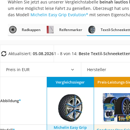
Wählen Sie jetzt aus unserer Vergleichstabelle
beinah lautlos
AGM-Batterie Woh
um eine möglichst leise Fahrt zu genießen. Überzeugt hat un
Thule-Fahrradträg
das Modell
Michelin Easy Grip Evolution
*
mit seinen Eigenscha
FM-Transmitter
Radkappen
Reifenmarker
Textil-Schneeket
Sommerreifen 205
Autobatterie-Lade
Starthilfe mit Kom
Aktualisiert:
05.08.2026
1 - 8 von 14:
Beste Textil-Schneekette
Alkoholtester
Felgenbaum
Preis in EUR
Hersteller
Diesel-Additiv
Vergleichssieger
Preis-Leistungs-Si
Wagenheber
Service
Abbildung
*
Michelin Easy Grip