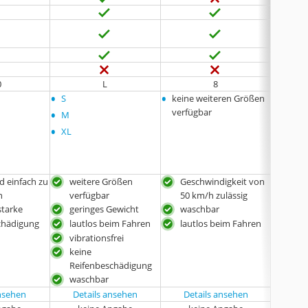
0
L
8
•
•
•
S
keine weiteren Größen
keine
•
verfügbar
verfü
M
•
XL
d einfach zu
weitere Größen
Geschwindigkeit von
Ges
n
verfügbar
50 km/h zulässig
40 k
starke
geringes Gewicht
waschbar
laut
chädigung
lautlos beim Fahren
lautlos beim Fahren
kei
der 
vibrationsfrei
Mon
keine
Han
Reifenbeschädigung
ent
waschbar
ansehen
Details ansehen
Details ansehen
Det