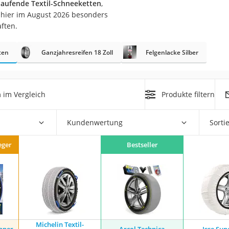
 laufende Textil-Schneeketten
,
nmobil
s hier im August 2026 besonders
er
ften.
ten
Ganzjahresreifen 18 Zoll
Felgenlacke Silber
/55 R16
gerät
pressor
n
im Vergleich
Produkte filtern
Kundenwertung
Sorti
eger
Bestseller
Michelin Textil-