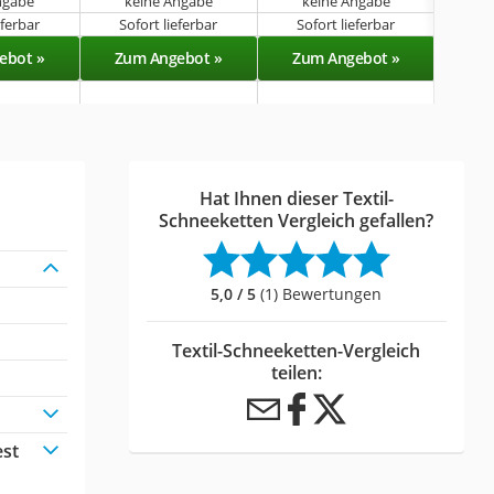
ngabe
keine Angabe
keine Angabe
k
eferbar
Sofort lieferbar
Sofort lieferbar
Sof
ebot »
Zum Angebot »
Zum Angebot »
Zu
Hat Ihnen dieser Textil-
Schneeketten Vergleich gefallen?
5,0 / 5
(1) Bewertungen
Textil-Schneeketten-Vergleich
teilen:
est