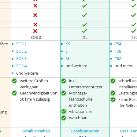
SOS 0
XL
T7
•
•
•
rößen
SOS 1
XS
T54
•
•
•
SOS 2
S
T58
•
•
•
SOS 3
M
T62
•
•
•
SOS 4
und weitere
und mehr
•
und weitere
weitere Größen
inkl.
schnell un
verfügbar
Unterarmschützer
installiere
Geschwindigkeit von
Montage-
Leistungs
50 km/h zulässig
Handschuhe
keine Bes
enthalten
der Reifen
vibrationsfrei
gung
waschbar
n
Details ansehen
Details ansehen
Details 