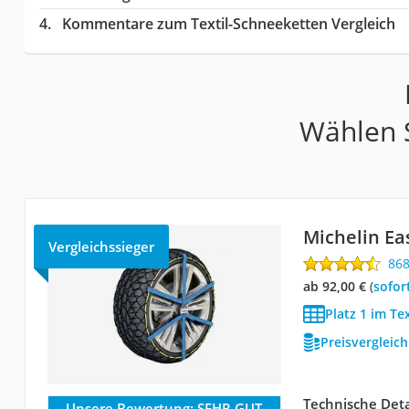
Kommentare zum Textil-Schneeketten Vergleich
Wählen S
Michelin Ea
Vergleichssieger
86
ab 92,00 €
(
Sofor
Platz 1 im Te
Preisvergleic
Technische Deta
Unsere Bewertung:
SEHR GUT