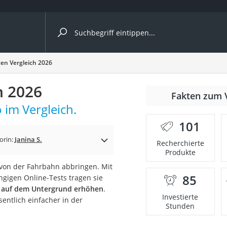
ergleiche nach Kategorie
ten Vergleich 2026
ängerkupplung (4 Fahrräder)
h 2026
Fakten zum 
nhängerkupplung)
 im Vergleich.
ahrräder
101
l)
orin:
Janina S.
Recherchierte
Produkte
 von der Fahrbahn abbringen. Mit
ke
85
ngigen Online-Tests tragen sie
n auf dem Untergrund erhöhen
.
Investierte
sentlich einfacher in der
Stunden