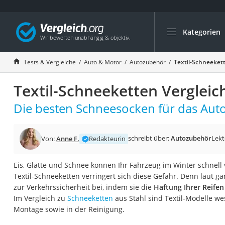
Kategorien
Die beliebtesten V
Auto & Motor
Tests & Vergleiche
Auto & Motor
Autozubehör
Textil-Schneeket
Fahrradträger-Anh
Textil-Schneeketten Vergleic
Fahrradträger
Fahrradträger (A
Die besten Schneesocken für das Auto
Fahrradträger 3 F
Benzinkanister (20 
schreibt über:
Autozubehör
Lekt
Von:
Anne F.
Redakteurin
Dashcam
Eis, Glätte und Schnee können Ihr Fahrzeug im Winter schnell
Fahrradträger E-Bi
Textil-Schneeketten verringert sich diese Gefahr. Denn laut gä
Benzinkanister
zur Verkehrssicherheit bei, indem sie die
Haftung Ihrer Reife
Im Vergleich zu
Schneeketten
aus Stahl sind Textil-Modelle we
Marderschreck
Montage sowie in der Reinigung.
Wagenheber 3t