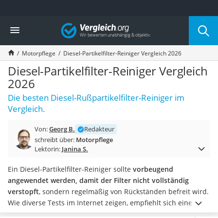
Die beliebtesten Vergleiche nach Kategorie
Vergleich
Auto & Motor
Fahrradträger-Anhängerkupplung (4 Fahrräder)
Motorpflege
Diesel-Partikelfilter-Reiniger Vergleich 2026
Fahrradträger
Fahrradträger (Anhängerkupplung)
Diesel-Partikelfilter-Reiniger Vergleich
Fahrradträger 3 Fahrräder
2026
Benzinkanister (20 l)
Die besten Diesel-Rußpartikelfilter-Reiniger im
Dashcam
Vergleich.
Fahrradträger E-Bike
Benzinkanister
Von:
Georg B.
Redakteur
Marderschreck
schreibt über:
Motorpflege
Wagenheber 3t
Lektorin:
Janina S.
AGM-Batterie Wohnmobil
Thule-Fahrradträger
Ein Diesel-Partikelfilter-Reiniger sollte
vorbeugend
FM-Transmitter
angewendet werden, damit der Filter nicht vollständig
Sommerreifen 205/55 R16
verstopft
, sondern regelmäßig von Rückständen befreit wird.
Autobatterie-Ladegerät
Wie diverse Tests im Internet zeigen, empfiehlt sich eine
Starthilfe mit Kompressor
jährliche Anwendung des Reinigungsmittels. Auch das