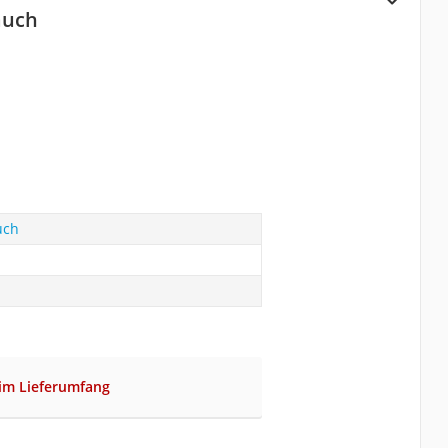
auch
uch
 im Lieferumfang