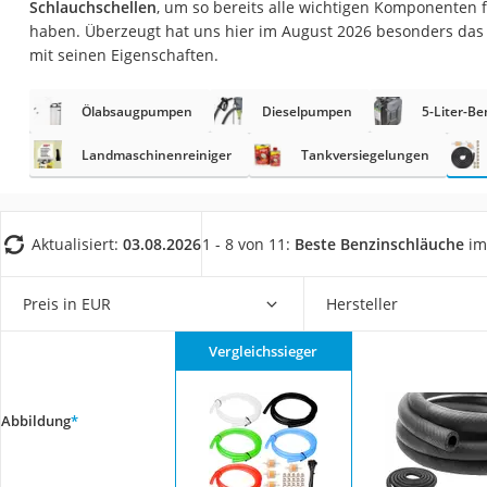
Schlauchschellen
, um so bereits alle wichtigen Komponenten 
AGM-Batterie Woh
haben. Überzeugt hat uns hier im August 2026 besonders da
Thule-Fahrradträg
mit seinen Eigenschaften.
FM-Transmitter
Ölabsaugpumpen
Dieselpumpen
5-Liter-Be
Sommerreifen 205
Autobatterie-Lade
Landmaschinenreiniger
Tankversiegelungen
Starthilfe mit Kom
Alkoholtester
Aktualisiert:
03.08.2026
1 - 8 von 11:
Beste Benzinschläuche
im
Felgenbaum
Diesel-Additiv
Preis in EUR
Hersteller
Wagenheber
Vergleichssieger
Service
Abbildung
*