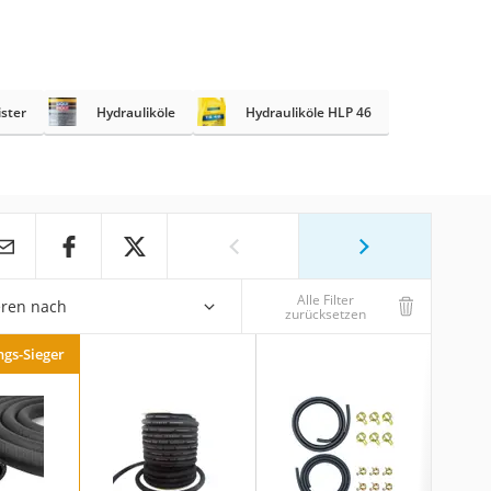
ister
Hydrauliköle
Hydrauliköle HLP 46
Alle Filter
eren nach
zurücksetzen
ngs-Sieger