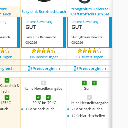
tore
Strongthium Universal
Easy Link Benzinschlauch
Autoli
hlauch
Kraftstoffschlauch Set
tung
Unsere Bewertung
Unsere Bewertung
Unsere
GUT
GUT
GUT
Storystore Benzinschlauch
Easy Link Benzinschlauch
Strongthium Universal Kraftstoffschlauch Set
Autoli
08/2026
08/2026
08/202
rtungen
306 Bewertungen
13 Bewertungen
500
ergleich
Preis­vergleich
Preis­vergleich
P
n-Kautschuk &
keine Herstellerangabe
Gummi
Gummi 
flecht
 125 °C
-30 °C bis 70 °C
keine Herstellerangabe
-40
•
•
•
lauch
1 Benzinschlauch
2 Benzinschläuche
1 Ben
•
12 Schlauchschellen