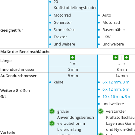
•
20
Kraftstoffleitungsbinder
•
•
Motorrad
Auto
•
•
Generator
Motorrad
•
•
Schneefräse
Rasenmäher
Geeignet für
•
•
Traktor
LKW
•
•
und weitere
und weitere
Maße der Benzinschläuche
Länge
1 m
3 m
Innendurchmesser
5 mm
8 mm
Außendurchmesser
8 mm
14 mm
•
•
keine
6 x 12 mm, 3 m
•
6 x 12 mm, 6 m
Weitere Größen
•
10 x 16 mm, 3 m
Ø/L
•
und weitere
großer
verstärkter
Anwendungsbereich
Kraftstoffschlau
viel Zubehör im
Lagen aus Gum
Lieferumfang
und Nylon-Gefl
Vorteile