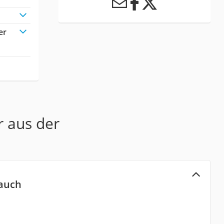
er
r aus der
auch