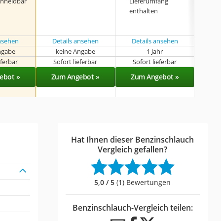
chneidbar
Lieferumfang
Tem
enthalten
keit
ansehen
Details ansehen
Details ansehen
ngabe
keine Angabe
1 Jahr
k
eferbar
Sofort lieferbar
Sofort lieferbar
Sof
ebot »
Zum Angebot »
Zum Angebot »
Zu
Hat Ihnen dieser Benzinschlauch
Vergleich gefallen?
5,0 / 5
(1) Bewertungen
Benzinschlauch-Vergleich teilen: