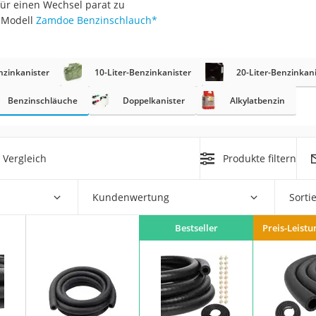
für einen Wechsel parat zu
nmobil
s Modell
Zamdoe Benzinschlauch
*
er
nzinkanister
10-Liter-Benzinkanister
20-Liter-Benzinkan
/55 R16
gerät
Benzinschläuche
Doppelkanister
Alkylatbenzin
pressor
 Vergleich
Produkte filtern
Kundenwertung
Sorti
Bestseller
Preis-Leistu