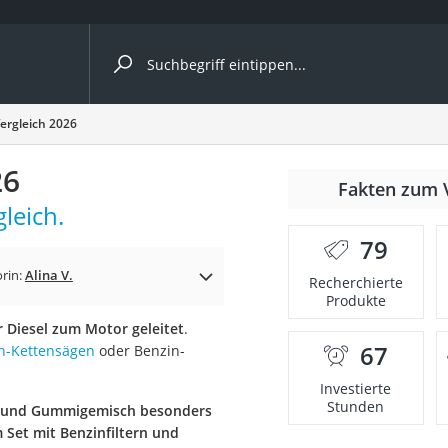
ergleiche nach Kategorie
ergleich 2026
ängerkupplung (4 Fahrräder)
26
Fakten zum 
nhängerkupplung)
leich.
ahrräder
79
l)
rin:
Alina V.
Recherchierte
Produkte
r Diesel zum Motor geleitet
.
ke
67
n-Kettensägen
oder Benzin-
Investierte
Stunden
- und Gummigemisch besonders
 Set mit Benzinfiltern und