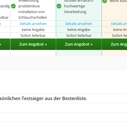
Anwendung
Größen erhältlich
leicht zus
ändig
problemlose
hochwertige
Installation von
Verarbeitung
ndbar
Schlauchschellen
n
Details ansehen
Details ansehen
Details 
keine Angabe
keine Angabe
keine A
r
Sofort lieferbar
Sofort lieferbar
Sofort li
»
Zum Angebot »
Zum Angebot »
Zum Ang
önlichen Testsieger aus der Bestenliste.