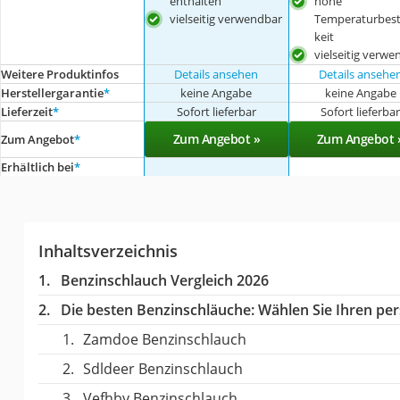
enthalten
hohe
vielseitig verwendbar
Temperaturbest
keit
vielseitig verwe
Weitere Produktinfos
Details ansehen
Details ansehe
Herstellergarantie
*
keine Angabe
keine Angabe
Lieferzeit
*
Sofort lieferbar
Sofort lieferba
Zum Angebot »
Zum Angebot 
Zum Angebot
*
Erhältlich bei
*
Inhaltsverzeichnis
Benzinschlauch Vergleich 2026
Die besten Benzinschläuche:
Wählen Sie Ihren pers
Zamdoe Benzinschlauch
Sdldeer Benzinschlauch
Vefhby Benzinschlauch