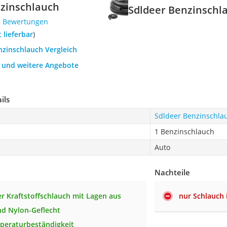
nzinschlauch
Sdldeer Benzinschl
5 Bewertungen
t lieferbar
)
nzinschlauch Vergleich
h und weitere Angebote
ils
Sdldeer Benzinschla
1 Benzinschlauch
Auto
Nachteile
er Kraftstoffschlauch mit Lagen aus
nur Schlauch
d Nylon-Geflecht
peraturbeständigkeit