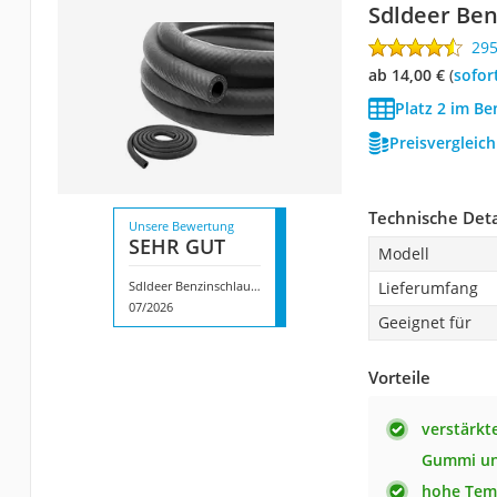
Sdldeer Be
29
ab 14,00 €
(
Sofor
Platz 2 im Be
Preisvergleic
Technische Deta
Unsere Bewertung
SEHR GUT
Modell
Sdldeer Benzinschlauch
Lieferumfang
07/2026
Geeignet für
Vorteile
verstärkt
Gummi un
hohe Tem