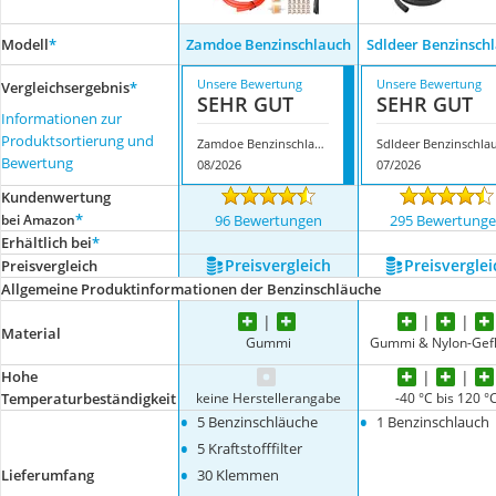
Modell
*
Zamdoe Benzinschlauch
Sdldeer Benzinsch
Unsere Bewertung
Unsere Bewertung
Vergleichsergebnis
*
SEHR GUT
SEHR GUT
Informationen zur
Produktsortierung und
Zamdoe Benzinschlauch
Bewertung
08/2026
07/2026
Kundenwertung
*
bei Amazon
96 Bewertungen
295 Bewertung
Erhältlich bei
*
Preis­vergleich
Preis­verglei
Preis­vergleich
Allgemeine Produktinformationen der Benzinschläuche
Material
Gummi
Gummi & Nylon-Gefl
Hohe
keine Herstellerangabe
-40 °C bis 120 °
Temperaturbeständigkeit
•
•
5 Benzinschläuche
1 Benzinschlauch
•
5 Kraftstofffilter
•
Lieferumfang
30 Klemmen