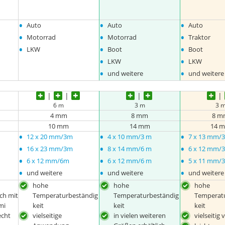
•
•
•
Auto
Auto
Auto
•
•
•
Motorrad
Motorrad
Traktor
•
•
•
LKW
Boot
Boot
•
•
LKW
LKW
•
•
und weitere
und weitere
6 m
3 m
3 
4 mm
8 mm
8 m
10 mm
14 mm
14 
•
•
•
12 x 20 mm/3m
4 x 10 mm/3 m
7 x 13 mm/
•
•
•
16 x 23 mm/3m
8 x 14 mm/6 m
6 x 12 mm/
•
•
•
6 x 12 mm/6m
6 x 12 mm/6 m
5 x 11 mm/
•
•
•
und weitere
und weitere
und weitere
hohe
hohe
hohe
ch mit
Temperaturbeständig
Temperaturbeständig
Temperat
mi
keit
keit
keit
echt
vielseitige
in vielen weiteren
vielseitig