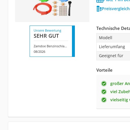
Preisvergleic
Technische Deta
Unsere Bewertung
SEHR GUT
Modell
Zamdoe Benzinschlauch
Lieferumfang
08/2026
Geeignet für
Vorteile
großer A
viel Zube
vielseiti