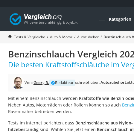
Kategorien
Die beliebtesten V
Auto & Motor
Tests & Vergleiche
Auto & Motor
Autozubehör
Benzinschlauch V
Fahrradträger-Anh
Benzinschlauch Vergleich 20
Fahrradträger
Fahrradträger (A
Die besten Kraftstoffschläuche im Verg
Fahrradträger 3 F
Benzinkanister (20 
schreibt über:
Autozubehör
Lekto
Von:
Georg B.
Redakteur
Dashcam
Mit einem Benzinschlauch werden
Kraftstoffe wie Benzin ode
Fahrradträger E-Bi
Neben Autos, Motorrädern oder Rollern können so auch
Benzi
Benzinkanister
Rasenmäher betrieben werden.
Marderschreck
Tests im Internet berichten, dass
Benzinschläuche aus Nylon
Wagenheber 3t
hitzebeständig
sind. Wählen Sie jetzt einen
Benzinschlauch im