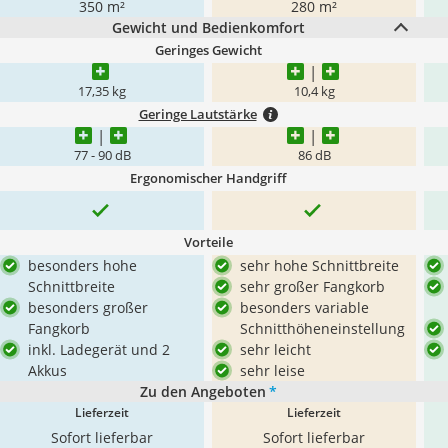
350 m²
280 m²
Gewicht und Bedienkomfort
Geringes Gewicht
17,35 kg
10,4 kg
Geringe Lautstärke
77 - 90 dB
86 dB
Ergonomischer Handgriff
Vorteile
besonders hohe
sehr hohe Schnittbreite
Schnittbreite
sehr großer Fangkorb
besonders großer
besonders variable
Fangkorb
Schnitthöheneinstellung
inkl. Ladegerät und 2
sehr leicht
Akkus
sehr leise
Zu den Angeboten
*
Lieferzeit
Lieferzeit
Sofort lieferbar
Sofort lieferbar