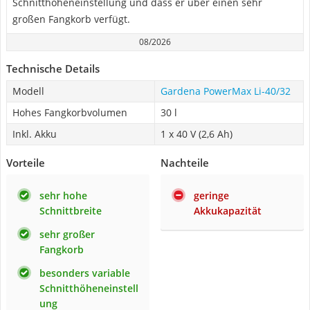
Schnitthöheneinstellung und dass er über einen sehr
großen Fangkorb verfügt.
08/2026
Technische Details
Modell
Gardena PowerMax Li-40/32
Hohes Fangkorbvolumen
30 l
Inkl. Akku
1 x 40 V (2,6 Ah)
Vorteile
Nachteile
sehr hohe
geringe
Schnittbreite
Akkukapazität
sehr großer
Fangkorb
besonders variable
Schnitthöheneinstell
ung