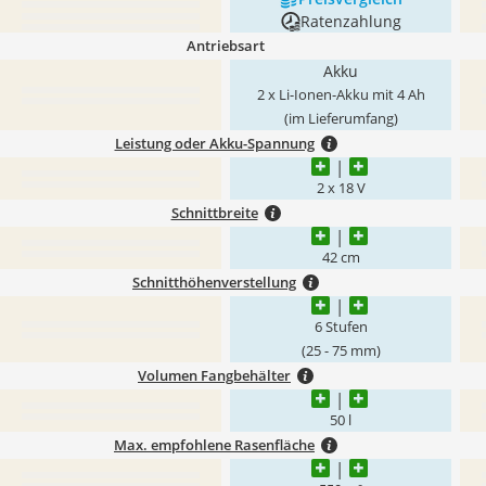
Ratenzahlung
Antriebsart
Akku
2 x Li-Ionen-Akku mit 4 Ah
(im Lieferumfang)
Leistung oder Akku-Spannung
2 x 18 V
Schnittbreite
42 cm
Schnitthöhenverstellung
6 Stufen
(25 - 75 mm)
Volumen Fangbehälter
50 l
Max. empfohlene Rasenfläche