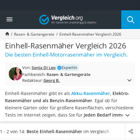
Die beliebtesten Vergleiche nach Kategorie
Vergleich
Baumarkt
Tresor feuerfest
Rasen- & Gartengeräte
Einhell-Rasenmäher Vergleich 2026
Makita-Akku-Rasenmäher
Kappsäge
Einhell-Rasenmäher Vergleich 2026
Smartes Türschloss
Die besten Einhell-Motorrasenmäher im Vergleich.
Akku-Rasentrimmer
Feuchtigkeitsmessgerät
Von:
Sonja Di Leo
Expertin
Split-Klimaanlage 2 Innengeräte
Fachbereich:
Rasen- & Gartengeräte
Pelletofen
Redakteur:
Georg B.
Bohrmaschine
Tiefbrunnenpumpe
Einhell-Rasenmäher gibt es als
Akku-Rasenmäher
, Elektro-
Fliesenschneider
Rasenmäher und als Benzin-Rasenmäher
. Egal ob für
Hochdruckreiniger
kleinere Gärten oder für größere Rasenflächen, verschiedene
Doppelschleifer
Tests im Internet zeigen, dass Sie für
jeden Bedarf immer ein
Überwachungskamera
passendes Modell von Einhell finden
.
Wählen Sie jetzt einen
Benzinrasenmäher mit Elektrostart
besonders
flexibel einstellbaren Einhell-Rasenmäher mit
1 - 2 von 14:
Beste Einhell-Rasenmäher
im Vergleich
Akku-Laubsauger
verschiedenen Schnittstufen
aus unserer Vergleichstabelle