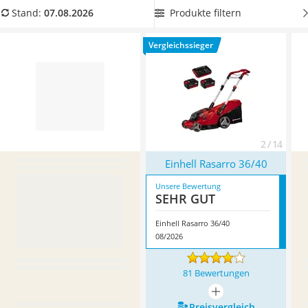
Löschdecke
und bringen Sie Ihren Rasen auf die von Ihnen gewünschte
Produkte filtern
Stand:
07.08.2026
Multimeter
Länge. Überzeugt hat uns hier im August 2026 besonders das
Winterharte Palmen
Modell
Einhell Rasarro 36/40
*
mit seinen Eigenschaften.
Vergleichssieger
Gasdurchlauferhitzer
Service
2 / 14
Einhell Rasarro 36/40
Unsere Bewertung
SEHR GUT
Einhell Rasarro 36/40
08/2026
81 Bewertungen
mehr anzeigen
Preis­vergleich