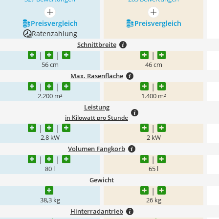
mehr anzeigen
mehr anzeigen
Preis­vergleich
Preis­vergleich
Ratenzahlung
Schnittbreite
56 cm
46 cm
Max. Rasenfläche
2.200 m²
1.400 m²
Leistung
in Kilowatt pro Stunde
2,8 kW
2 kW
Volumen Fangkorb
80 l
65 l
Gewicht
38,3 kg
26 kg
Hinterradantrieb