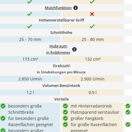
Mulchfunktion
Höhenverstellbarer Griff
Schnitthöhe
25 - 70 mm
25 - 80 mm
Hubraum
in Kubikmeter
173 cm³
132 cm³
Drehzahl
in Umdrehungen pro Minute
2.850 U/min
2.900 U/min
Volumen Benzintank
1,2 l
0,9 l
Vorteile
besonders große
mit Hinterradantrieb
Schnittbreite
Platzsparend verstaubar
für besonders große
großer Fangkorb
Rasenflächen geeignet
für große Rasenflächen
besonders großer
geeignet