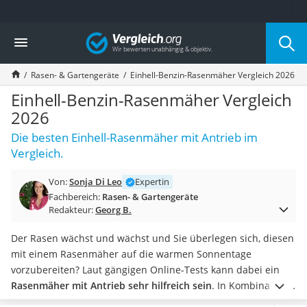
Die beliebtesten Vergleiche nach Kategorie
Vergleich
Baumarkt
Tresor feuerfest
Rasen- & Gartengeräte
Einhell-Benzin-Rasenmäher Vergleich 2026
Makita-Akku-Rasenmäher
Kappsäge
Einhell-Benzin-Rasenmäher Vergleich
Smartes Türschloss
2026
Akku-Rasentrimmer
Die besten Einhell-Rasenmäher mit Antrieb im
Feuchtigkeitsmessgerät
Vergleich.
Split-Klimaanlage 2 Innengeräte
Pelletofen
Von:
Sonja Di Leo
Expertin
Bohrmaschine
Fachbereich:
Rasen- & Gartengeräte
Tiefbrunnenpumpe
Redakteur:
Georg B.
Fliesenschneider
Hochdruckreiniger
Der Rasen wächst und wächst und Sie überlegen sich, diesen
Doppelschleifer
mit einem Rasenmäher auf die warmen Sonnentage
Überwachungskamera
vorzubereiten? Laut gängigen Online-Tests kann dabei ein
Benzinrasenmäher mit Elektrostart
Rasenmäher mit Antrieb sehr hilfreich sein
. In Kombination
Akku-Laubsauger
mit etwas
Rasendünger
sieht Ihre Rasenfläche schon in