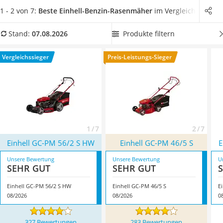
Löschdecke
kurzer Zeit wie neu aus!
Wählen Sie jetzt einen Einhell-
1 - 2 von 7:
Beste Einhell-Benzin-Rasenmäher
im Vergleich
Multimeter
Benzin-Rasenmäher mit einer großen Schnittbreite
, um mit
Winterharte Palmen
wenig Aufwand Ihre große Rasenfläche zu mähen. Überzeugt
Produkte filtern
Stand:
07.08.2026
Gasdurchlauferhitzer
hat uns hier im August 2026 besonders das Modell
Einhell
Service
GC-PM 56/2 S HW
*
mit seinen Eigenschaften.
Vergleichssieger
Preis-Leistungs-Sieger
1 / 7
2 / 7
Einhell GC-PM 56/2 S HW
Einhell GC-PM 46/5 S
E
Unsere Bewertung
Unsere Bewertung
U
SEHR GUT
SEHR GUT
Einhell GC-PM 56/2 S HW
Einhell GC-PM 46/5 S
E
08/2026
08/2026
0
327 Bewertungen
283 Bewertungen