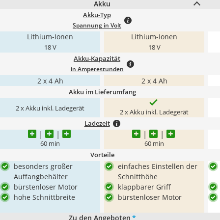
Akku
Akku-Typ
Spannung in Volt
Lithium-Ionen
Lithium-Ionen
18 V
18 V
Akku-Kapazität
in Amperestunden
2 x 4 Ah
2 x 4 Ah
Akku im Lieferumfang
2 x Akku inkl. Ladegerät
2 x Akku inkl. Ladegerät
Ladezeit
60 min
60 min
Vorteile
besonders großer
einfaches Einstellen der
Auffangbehälter
Schnitthöhe
bürstenloser Motor
klappbarer Griff
hohe Schnittbreite
bürstenloser Motor
Zu den Angeboten
*