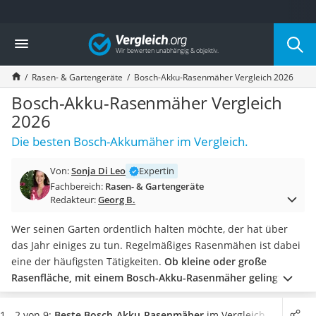
Die beliebtesten Vergleiche nach Kategorie
Vergleich
Baumarkt
Tresor feuerfest
Rasen- & Gartengeräte
Bosch-Akku-Rasenmäher Vergleich 2026
Makita-Akku-Rasenmäher
Kappsäge
Bosch-Akku-Rasenmäher Vergleich
Smartes Türschloss
2026
Akku-Rasentrimmer
Die besten Bosch-Akkumäher im Vergleich.
Feuchtigkeitsmessgerät
Split-Klimaanlage 2 Innengeräte
Von:
Sonja Di Leo
Expertin
Pelletofen
Fachbereich:
Rasen- & Gartengeräte
Bohrmaschine
Redakteur:
Georg B.
Tiefbrunnenpumpe
Fliesenschneider
Wer seinen Garten ordentlich halten möchte, der hat über
Hochdruckreiniger
das Jahr einiges zu tun. Regelmäßiges Rasenmähen ist dabei
Doppelschleifer
eine der häufigsten Tätigkeiten.
Ob kleine oder große
Überwachungskamera
Rasenfläche, mit einem Bosch-Akku-Rasenmäher gelingt
Benzinrasenmäher mit Elektrostart
Ihnen das Mähen immer
. In gängigen Tests im Internet
Akku-Laubsauger
können Sie die unterschiedlichen Eigenschaften der
Akku-
1 - 2 von 9:
Beste Bosch-Akku-Rasenmäher
im Vergleich