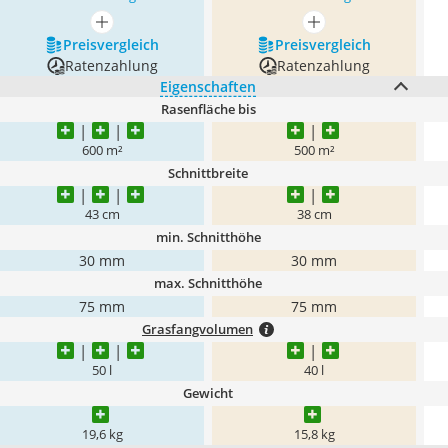
mehr anzeigen
mehr anzeigen
Preis­vergleich
Preis­vergleich
Ratenzahlung
Ratenzahlung
Eigenschaften
Rasenfläche bis
600 m²
500 m²
Schnittbreite
43 cm
38 cm
min. Schnitthöhe
30 mm
30 mm
max. Schnitthöhe
75 mm
75 mm
Grasfangvolumen
50 l
40 l
Gewicht
19,6 kg
15,8 kg