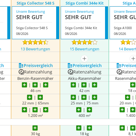
Stiga Collector 548 S
Stiga Combi 344e Kit
Stiga 
Unsere Bewertung
Unsere Bewertung
Unsere Bewer
SEHR GUT
SEHR GUT
SEHR G
Stiga Collector 548 S
Stiga Combi 344e Kit
Stiga A1000
08/2026
08/2026
08/2026
n
13 Bewertungen
15 Bewertungen
14 Bewer
nzeigen
mehr anzeigen
m
ch
Preis­vergleich
Preis­vergleich
Preis­v
ng
Ratenzahlung
Ratenzahlung
Raten
ter
Benzin-Rasenmäher
Akku-Rasenmäher
Rasenmähe
46 cm
42 cm
18 
m
22 mm | 65mm
25 mm | 75 mm
20 mm |
1.200 m²
400 m²
1.400
30 kg
18 kg
8,1 