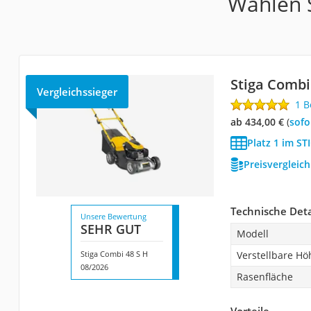
Wählen S
Stiga Combi
Vergleichssieger
1 
ab 434,00 €
(
Sof
Platz 1 im S
Preisvergleic
Technische Deta
Unsere Bewertung
SEHR GUT
Modell
Stiga Combi 48 S H
Verstellbare Hö
08/2026
Rasenfläche
Vorteile