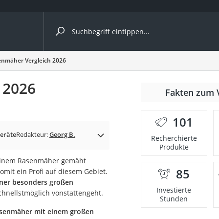
ergleiche nach Kategorie
nmäher Vergleich 2026
 2026
nmäher
Fakten zum 
s
101
er
eräte
Redakteur:
Georg B.
Recherchierte
Produkte
gerät
t einem Rasenmäher gemäht
2 Innengeräte
85
omit ein Profi auf diesem Gebiet.
iner besonders großen
Investierte
hnellstmöglich vonstattengeht.
Stunden
e
asenmäher mit einem großen