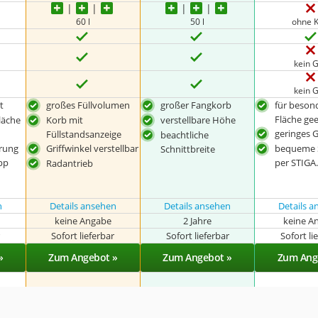
60 l
50 l
ohne 
kein G
kein G
t
großes Füllvolumen
großer Fangkorb
für beson
Fläche ge
läche
Korb mit
verstellbare Höhe
geringes 
Füllstandsanzeige
beachtliche
rung
Griffwinkel verstellbar
bequeme 
Schnittbreite
pp
per STIG
Radantrieb
n
Details ansehen
Details ansehen
Details 
keine Angabe
2 Jahre
keine A
r
Sofort lieferbar
Sofort lieferbar
Sofort li
»
Zum Angebot »
Zum Angebot »
Zum Ang