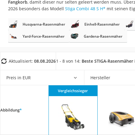
Fangkorb
, damit dieser nur selten geleert werden muss. Über
Fliesenschneider
2026 besonders das Modell
Stiga Combi 48 S H
*
mit seinen Ei
Hochdruckreinige
Doppelschleifer
Husqvarna-Rasenmäher
Einhell-Rasenmäher
Überwachungska
Yard-Force-Rasenmäher
Gardena-Rasenmäher
Benzinrasenmäher 
Akku-Laubsauger
Aktualisiert:
08.08.2026
1 - 8 von 14:
Beste STIGA-Rasenmäher
Löschdecke
Multimeter
Preis in EUR
Hersteller
Winterharte Palm
Gasdurchlauferhit
Vergleichssieger
Service
Abbildung
*