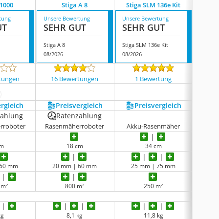
A1000
Stiga A 8
Stiga SLM 136e Kit
Stig
tung
Unsere Bewertung
Unsere Bewertung
Unsere
UT
SEHR GUT
SEHR GUT
SEH
Stiga A 8
Stiga SLM 136e Kit
Stiga M
08/2026
08/2026
08/202
tungen
16 Bewertungen
1 Bewertung
3 
ehr anzeigen
ergleich
Preis­vergleich
Preis­vergleich
P
zahlung
Ratenzahlung
R
rroboter
Rasenmäherroboter
Akku-Rasenmäher
Benz
cm
18 cm
34 cm
 60 mm
20 mm | 60 mm
25 mm | 75 mm
31
 m²
800 m²
250 m²
kg
8,1 kg
11,8 kg