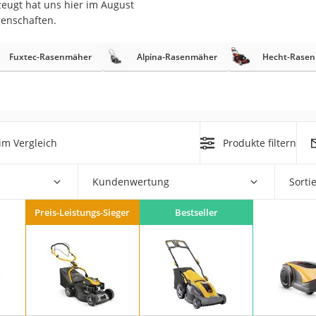
zeugt hat uns hier im August
genschaften.
r
Fuxtec-Rasenmäher
Alpina-Rasenmäher
Hecht-Rase
mera
mit Elektrostart
im Vergleich
Produkte filtern
Kundenwertung
Sorti
en
zer
Preis-Leistungs-Sieger
Bestseller