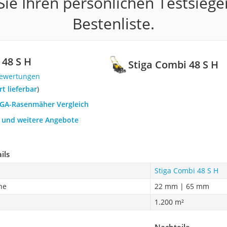
ie Ihren persönlichen Testsiege
Bestenliste.
 48 S H
Stiga Combi 48 S H
Bewertungen
ort lieferbar
)
TIGA-Rasenmäher Vergleich
h und weitere Angebote
ils
Stiga Combi 48 S H
he
22 mm | 65 mm
1.200 m²
Nachteile