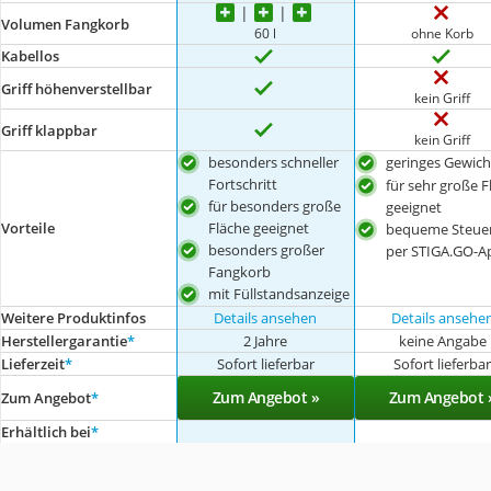
Volumen Fangkorb
60 l
ohne Korb
Kabellos
Griff höhenverstellbar
kein Griff
Griff klappbar
kein Griff
besonders schneller
geringes Gewich
Fortschritt
für sehr große F
für besonders große
geeignet
Fläche geeignet
Vorteile
bequeme Steue
besonders großer
per STIGA.GO-A
Fangkorb
mit Füllstandsanzeige
Weitere Produktinfos
Details ansehen
Details ansehe
Herstellergarantie
*
2 Jahre
keine Angabe
Lieferzeit
*
Sofort lieferbar
Sofort lieferba
Zum Angebot »
Zum Angebot 
Zum Angebot
*
Erhältlich bei
*