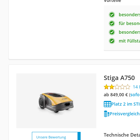
besonders
für beson
besonder
mit Fülls
Stiga A750
14
ab 849,00 €
(
Sof
Platz 2 im S
Preisvergleic
Technische Deta
Unsere Bewertung