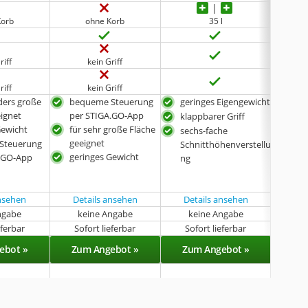
Korb
ohne Korb
35 l
riff
kein Griff
riff
kein Griff
ders große
bequeme Steuerung
geringes Eigengewicht
für
eignet
per STIGA.GO-App
Fläc
klappbarer Griff
Gewicht
für sehr große Fläche
bes
sechs-fache
geeignet
Schn
Steuerung
Schnitthöhenverstellu
geringes Gewicht
klap
A.GO-App
ng
ansehen
Details ansehen
Details ansehen
ngabe
keine Angabe
keine Angabe
eferbar
Sofort lieferbar
Sofort lieferbar
Sof
ebot »
Zum Angebot »
Zum Angebot »
Zu