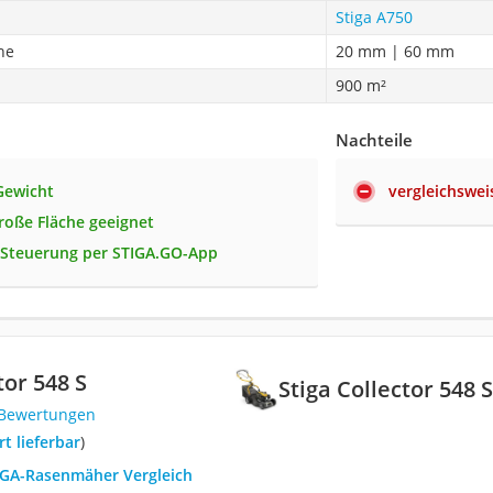
Stiga A750
he
20 mm | 60 mm
900 m²
Nachteile
Gewicht
vergleichswei
große Fläche geeignet
Steuerung per STIGA.GO-App
tor 548 S
Stiga Collector 548 
 Bewertungen
ort lieferbar
)
TIGA-Rasenmäher Vergleich