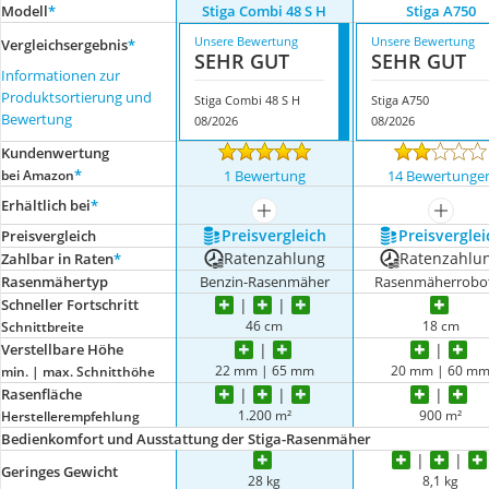
Modell
*
Stiga Combi 48 S H
Stiga A750
Unsere Bewertung
Unsere Bewertung
Vergleichsergebnis
*
SEHR GUT
SEHR GUT
Informationen zur
Produktsortierung und
Stiga Combi 48 S H
Stiga A750
Bewertung
08/2026
08/2026
Kundenwertung
*
bei Amazon
1 Bewertung
14 Bewertunge
Erhältlich bei
*
mehr anzeigen
mehr a
Preis­vergleich
Preis­verglei
Preis­vergleich
Ratenzahlung
Ratenzahlu
Zahlbar in Raten
*
Rasenmähertyp
Benzin-Rasenmäher
Rasenmäherrobo
Schneller Fortschritt
46 cm
18 cm
Schnittbreite
Verstellbare Höhe
22 mm | 65 mm
20 mm | 60 m
min. | max. Schnitthöhe
Rasenfläche
1.200 m²
900 m²
Herstellerempfehlung
Bedienkomfort und Ausstattung der Stiga-Rasenmäher
Geringes Gewicht
28 kg
8,1 kg