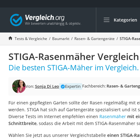
Kategorien
Die beliebtesten V
Baumarkt
Tests & Vergleiche
Baumarkt
Rasen- & Gartengeräte
STIGA-Rase
Tresor feuerfest
STIGA-Rasenmäher Vergleich
Makita-Akku-Rase
Kappsäge
Die besten STIGA-Mäher im Vergleich.
Smartes Türschlos
Akku-Rasentrimm
Fachbereich:
Rasen- & Garteng
Von:
Sonja Di Leo
Expertin
Feuchtigkeitsmess
Für einen gepflegten Garten sollte der Rasen regelmäßig mi
Split-Klimaanlage 
werden. STIGA hat sich auf Gartengeräte spezialisiert und ist s
Pelletofen
Diverse Tests im Internet empfehlen einen
Rasenmäher
mit e
Schnittbreite
, sodass die Arbeit mit dem STIGA-Rasenmäher sc
Bohrmaschine
Tiefbrunnenpump
Wählen Sie jetzt aus unserer Vergleichstabelle
einen STIGA-R