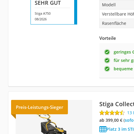
SEHR GUT
Modell
Stiga A750
Verstellbare Hö
08/2026
Rasenfläche
Vorteile
geringes 
für sehr 
bequeme 
Stiga Collec
Preis-Leistungs-Sieger
13
ab 399,00 €
(
Sof
Platz 3 im S