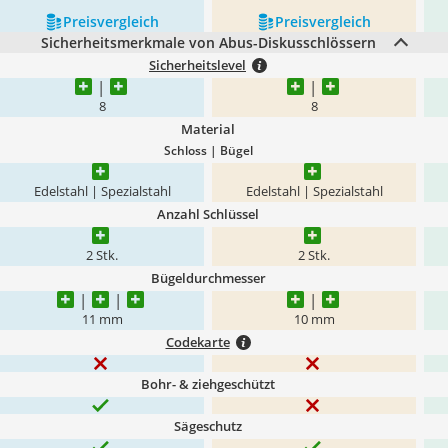
Preis­vergleich
Preis­vergleich
Sicherheitsmerkmale von Abus-Diskusschlössern
Sicherheitslevel
8
8
Material
Schloss | Bügel
Edelstahl | Spezialstahl
Edelstahl | Spezialstahl
Anzahl Schlüssel
2 Stk.
2 Stk.
Bügeldurchmesser
11 mm
10 mm
Codekarte
Bohr- & ziehgeschützt
Sägeschutz