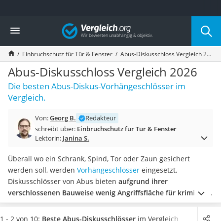
Die beliebtesten Vergleiche nach Kategorie
Vergleich
Baumarkt
Tresor feuerfest
Einbruchschutz für Tür & Fenster
Abus-Diskusschloss Vergleich 2026
Makita-Akku-Rasenmäher
Kappsäge
Abus-Diskusschloss Vergleich 2026
Smartes Türschloss
Die besten Abus-Diskus-Vorhängeschlösser im
Akku-Rasentrimmer
Vergleich.
Feuchtigkeitsmessgerät
Split-Klimaanlage 2 Innengeräte
Von:
Georg B.
Redakteur
Pelletofen
schreibt über:
Einbruchschutz für Tür & Fenster
Bohrmaschine
Lektorin:
Janina S.
Tiefbrunnenpumpe
Fliesenschneider
Überall wo ein Schrank, Spind, Tor oder Zaun gesichert
Hochdruckreiniger
werden soll, werden
Vorhängeschlösser
eingesetzt.
Doppelschleifer
Diskusschlösser von Abus bieten
aufgrund ihrer
Überwachungskamera
verschlossenen Bauweise wenig Angriffsfläche für kriminelle
Benzinrasenmäher mit Elektrostart
Zugriffe
und gelten daher als besonders sicher. Auch an
Akku-Laubsauger
Koffern macht ein Diskusschloss aufgrund seines Designs
1 - 2 von 10:
Beste Abus-Diskusschlösser
im Vergleich