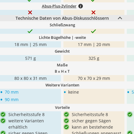
Abus-Plus-Zylinder
Technische Daten von Abus-Diskusschlössern
Schließzwang
Lichte Bügelhöhe | -weite
18 mm | 25 mm
17 mm | 20 mm
Gewicht
571 g
325 g
Maße
B x H x T
80 x 80 x 31 mm
70 x 70 x 29 mm
Weitere Varianten
•
•
•
70 mm
keine
•
90 mm
Vorteile
Sicherheitsstufe 8
Sicherheitsstufe 8
weitere Varianten
sicher gegen Sägen
erhältlich
kann an bestehende
sicher gegen Sägen
Schließungen angepasst