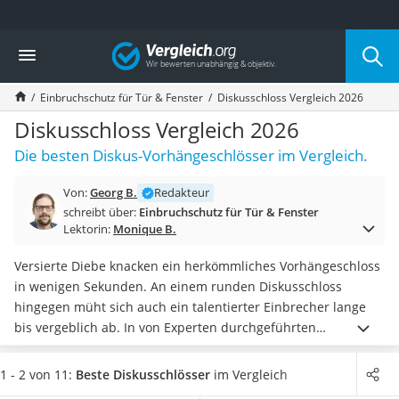
Die beliebtesten Vergleiche nach Kategorie
Vergleich
Baumarkt
Tresor feuerfest
Einbruchschutz für Tür & Fenster
Diskusschloss Vergleich 2026
Makita-Akku-Rasenmäher
Kappsäge
Diskusschloss Vergleich 2026
Smartes Türschloss
Die besten Diskus-Vorhängeschlösser im Vergleich.
Akku-Rasentrimmer
Feuchtigkeitsmessgerät
Von:
Georg B.
Redakteur
Split-Klimaanlage 2 Innengeräte
schreibt über:
Einbruchschutz für Tür & Fenster
Pelletofen
Lektorin:
Monique B.
Bohrmaschine
Tiefbrunnenpumpe
Versierte Diebe knacken ein herkömmliches Vorhängeschloss
Fliesenschneider
in wenigen Sekunden. An einem runden Diskusschloss
Hochdruckreiniger
hingegen müht sich auch ein talentierter Einbrecher lange
Doppelschleifer
bis vergeblich ab. In von Experten durchgeführten
Überwachungskamera
Sicherheits-Tests erwiesen sich die runden Schlösser als
Benzinrasenmäher mit Elektrostart
besonders widerstandsfähig
.
Der Clou ist die Form: Der
1 - 2 von 11:
Beste Diskusschlösser
im Vergleich
Akku-Laubsauger
Bügel ist dick und dabei sehr kurz. So bietet sich
wenig