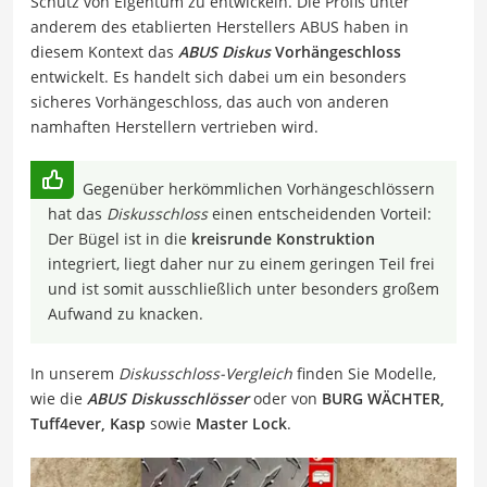
Schutz von Eigentum zu entwickeln. Die Profis unter
anderem des etablierten Herstellers ABUS haben in
diesem Kontext das
ABUS Diskus
Vorhängeschloss
entwickelt. Es handelt sich dabei um ein besonders
sicheres Vorhängeschloss, das auch von anderen
namhaften Herstellern vertrieben wird.
Gegenüber herkömmlichen Vorhängeschlössern
hat das
Diskusschloss
einen entscheidenden Vorteil:
Der Bügel ist in die
kreisrunde Konstruktion
integriert, liegt daher nur zu einem geringen Teil frei
und ist somit ausschließlich unter besonders großem
Aufwand zu knacken.
In unserem
Diskusschloss-Vergleich
finden Sie Modelle,
wie die
ABUS Diskusschlösser
oder von
BURG WÄCHTER,
Tuff4ever, Kasp
sowie
Master Lock
.