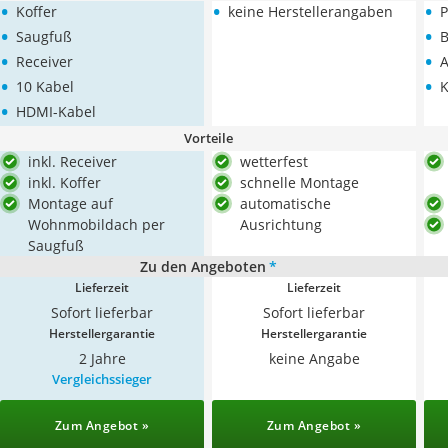
•
•
•
Koffer
keine Herstellerangaben
P
•
•
Saugfuß
B
•
•
Receiver
A
•
•
10 Kabel
K
•
HDMI-Kabel
Vorteile
inkl. Receiver
wetterfest
inkl. Koffer
schnelle Montage
Montage auf
automatische
Wohnmobildach per
Ausrichtung
Saugfuß
Zu den Angeboten
*
Lieferzeit
Lieferzeit
Sofort lieferbar
Sofort lieferbar
Herstellergarantie
Herstellergarantie
2 Jahre
keine Angabe
Vergleichssieger
Zum Angebot »
Zum Angebot »