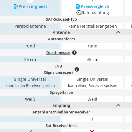
mehr anzeigen
mehr anzeigen
Preis­vergleich
Preis­vergleich
Ratenzahlung
SAT-Schüssel-Typ
Parabolantenne
keine Herstellerangaben
Antenne
Antennenform
rund
rund
Durchmesser
35 cm
45 cm
LNB
(Signalumsetzer)
Single Universal
Single Universal
kann einen Receiver speisen
kann einen Receiver speisen
Spiegelfarbe
Weiß
Weiß
Empfang
Anzahl anschließbarer Receiver
1
1
Sat-Receiver inkl.