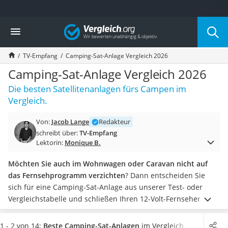
Die beliebtesten Vergleiche nach Kategorie
Vergleich
Elektronik
Powerstation
TV-Empfang
Camping-Sat-Anlage Vergleich 2026
Monitor 32 Zoll 4K
Fernseher
Camping-Sat-Anlage Vergleich 2026
Drucker
Die besten Satellitenanlagen fürs Campen im
Desktop-PC
Vergleich.
Monitor
Diascanner
Von:
Jacob Lange
Redakteur
Laser-Multifunktionsdrucker
schreibt über:
TV-Empfang
Powerline-Adapter
Lektorin:
Monique B.
Powerstation mit Solarpanel
Gaming-PC
Möchten Sie auch im Wohnwagen oder Caravan nicht auf
Soundbar
das Fernsehprogramm verzichten
? Dann entscheiden Sie
17-Zoll-Laptop
sich für eine Camping-Sat-Anlage aus unserer Test- oder
Satellitenschüssel
Vergleichstabelle und schließen Ihren 12-Volt-Fernseher
Gaming-Headset
daran an. So können Sie selbst in der abgelegensten Region
Schnurloses Telefon
fernsehen.
Einige Sat-Camping-Anlagen verfügen über einen
1 - 2 von 14:
Beste Camping-Sat-Anlagen
im Vergleich