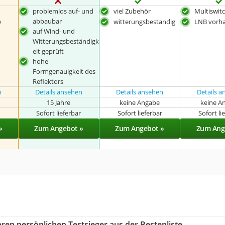
problemlos auf- und
viel Zubehör
Multiswit
abbaubar
e
witterungsbeständig
LNB vorh
auf Wind- und
Witterungsbeständigk
eit geprüft
hohe
Formgenauigkeit des
Reflektors
n
Details ansehen
Details ansehen
Details 
15 Jahre
keine Angabe
keine A
r
Sofort lieferbar
Sofort lieferbar
Sofort li
»
Zum Angebot »
Zum Angebot »
Zum Ang
ren persönlichen Testsieger aus der Bestenliste.