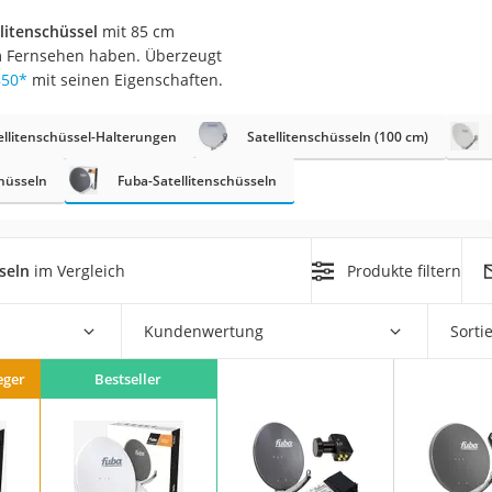
litenschüssel
mit 85 cm
m Fernsehen haben. Überzeugt
850
*
mit seinen Eigenschaften.
ellitenschüssel-Halterungen
Satellitenschüsseln (100 cm)
chüsseln
Fuba-Satellitenschüsseln
on
Euro
chuko
seln
im Vergleich
Produkte filtern
Kundenwertung
Sorti
eger
Bestseller