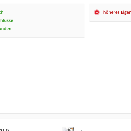
ch
höheres Eige
hlüsse
anden
80 G