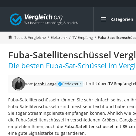
Kategorien
Die beliebtesten V
Elektronik
Tests & Vergleiche
Elektronik
TV-Empfang
Fuba-Satellitenschüss
Powerstation
Fuba-Satellitenschüssel Verg
Monitor 32 Zoll 4K
Fernseher
Die besten Fuba-Sat-Schüssel im Vergl
Drucker
Desktop-PC
schreibt über:
TV-Empfang
Le
Von:
Jacob Lange
Redakteur
Monitor
Fuba-Satellitenschüsseln können Sie sehr einfach selbst an I
Diascanner
Fuba-Satellitenschüsseln sind meist sehr leicht und haben ei
Laser-Multifunkti
Sie sogar Streamingdienste empfangen können. Ähnlich wie b
die Fuba-Satellitenschüssel in verschiedenen Größen. Gängige
Powerline-Adapter
empfehlen Ihnen, auch
die Fuba-Satellitenschüssel mit 85 
Powerstation mit 
eine gute Signalstärke zu garantieren.