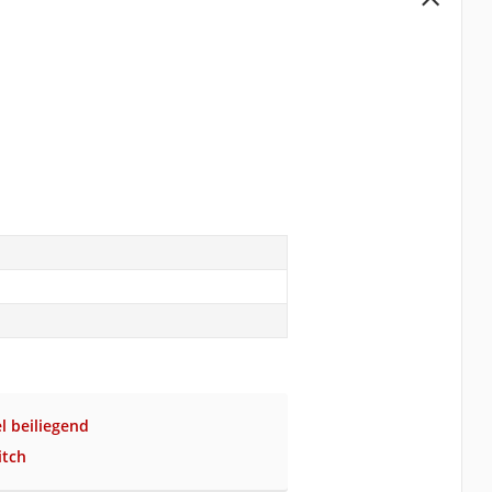
l beiliegend
itch