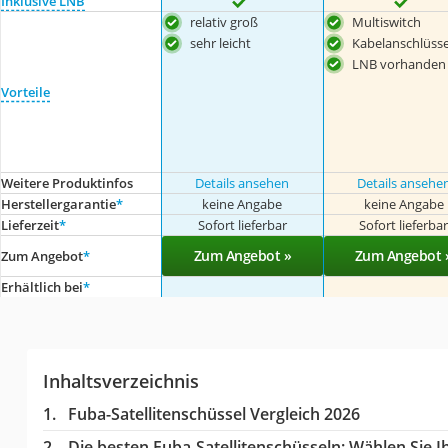
Inklusive LNB
relativ groß
Multiswitch
sehr leicht
Kabelanschlüss
LNB vorhanden
Vorteile
Weitere Produktinfos
Details ansehen
Details ansehe
Herstellergarantie
*
keine Angabe
keine Angabe
Lieferzeit
*
Sofort lieferbar
Sofort lieferba
Zum Angebot »
Zum Angebot 
Zum Angebot
*
Erhältlich bei
*
Inhaltsverzeichnis
Fuba-Satellitenschüssel Vergleich 2026
Die besten Fuba-Satellitenschüsseln:
Wählen Sie Ih