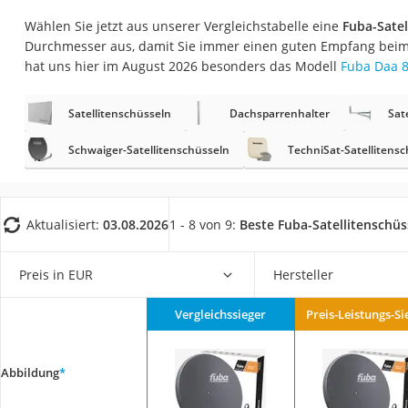
Gaming-PC
Wählen Sie jetzt aus unserer Vergleichstabelle eine
Fuba-Satel
Soundbar
Durchmesser aus, damit Sie immer einen guten Empfang bei
hat uns hier im August 2026 besonders das Modell
Fuba Daa 
17-Zoll-Laptop
Satellitenschüssel
Satellitenschüsseln
Dachsparrenhalter
Sat
Gaming-Headset
Schwaiger-Satellitenschüsseln
TechniSat-Satellitens
Schnurloses Telef
Tablets unter 200 
Ladekabel Typ 2 S
Aktualisiert:
03.08.2026
1 - 8 von 9:
Beste Fuba-Satellitenschüs
Lichtwecker
Preis in EUR
Hersteller
Acer Aspire
Service
Vergleichssieger
Preis-Leistungs-Si
Abbildung
*