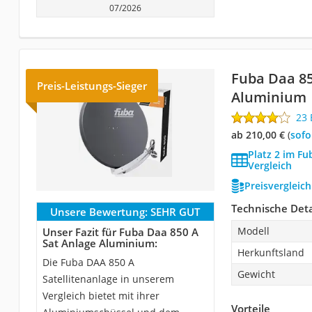
07/2026
Fuba Daa 85
Preis-Leistungs-Sieger
Aluminium
23
ab 210,00 €
(
Sof
Platz 2 im Fu
Vergleich
Preisvergleic
Technische Deta
Unsere Bewertung:
SEHR GUT
Modell
Unser Fazit für Fuba Daa 850 A
Sat Anlage Aluminium:
Herkunftsland
Die Fuba DAA 850 A
Gewicht
Satellitenanlage in unserem
Vergleich bietet mit ihrer
Vorteile