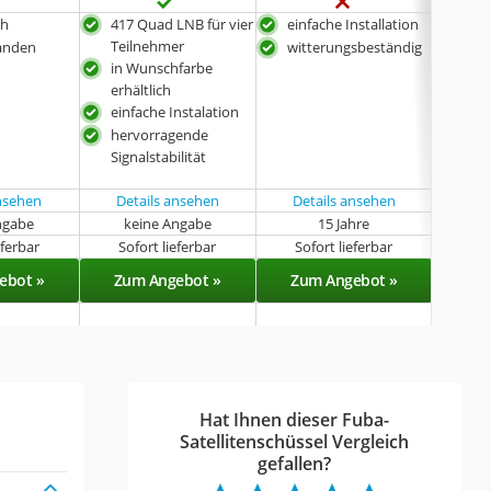
ch
417 Quad LNB für vier
einfache Installation
geri
Teilnehmer
Str
anden
witterungsbeständig
in Wunschfarbe
417 
erhältlich
Tei
einfache Instalation
einf
hervorragende
äuß
Signalstabilität
ansehen
Details ansehen
Details ansehen
ngabe
keine Angabe
15 Jahre
k
eferbar
Sofort lieferbar
Sofort lieferbar
Sof
ebot »
Zum Angebot »
Zum Angebot »
Zu
Hat Ihnen dieser Fuba-
Satellitenschüssel Vergleich
gefallen?