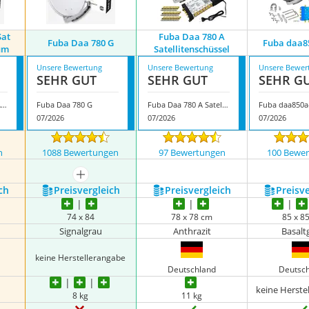
Sat
Fuba Daa 780 A
Fuba Daa 780 G
Fuba daa8
um
Satellitenschüssel
Unsere Bewertung
Unsere Bewertung
Unsere Bewer
SEHR GUT
SEHR GUT
SEHR G
Fuba Daa 850 A Sat Anlage Aluminium
Fuba Daa 780 G
Fuba Daa 780 A Satellitenschüssel
Fuba daa850
07/2026
07/2026
07/2026
n
1088 Bewertungen
97 Bewertungen
100 Bewe
mehr anzeigen
ch
Preis­vergleich
Preis­vergleich
Preis­v
74 x 84
78 x 78 cm
85 x 8
Signalgrau
Anthrazit
Basalt
keine Herstellerangabe
Deutschland
Deutsc
keine Herste
8 kg
11 kg