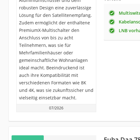
Aluminiumschüssel und dem
robusten Design eine zuverlässige
Multiswit
Lösung für den Satellitenempfang.
Kabelansc
Zudem ermöglicht der enthaltene
PremiumX-Multischalter den
LNB vorh
Anschluss von bis zu acht
Teilnehmern, was sie für
Mehrfamilienhäuser oder
gemeinschaftliche Wohnanlagen
ideal macht. Beeindruckend ist
auch ihre Kompatibilität mit
verschiedenen Formaten wie 8K
und 4K, was sie zukunftssicher und
vielseitig einsetzbar macht.
07/2026
Fuba Daa 7