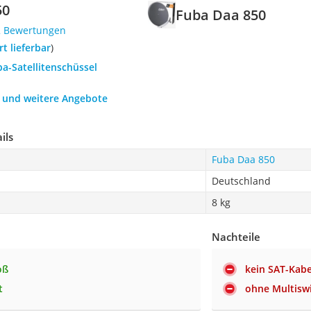
50
Fuba Daa 850
2 Bewertungen
ort lieferbar
)
ba-Satellitenschüssel
h und weitere Angebote
ils
Fuba Daa 850
Deutschland
8 kg
Nachteile
oß
kein SAT-Kabe
t
ohne Multisw