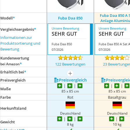
Fuba Daa 850 A 
Modell
*
Fuba Daa 850
Anlage Alumini
Unsere Bewertung
Unsere Bewertung
Vergleichsergebnis
*
SEHR GUT
SEHR GUT
Informationen zur
Produktsortierung und
Fuba Daa 850
Bewertung
07/2026
07/2026
Kundenwertung
*
bei Amazon
122 Bewertungen
23 Bewertunge
Erhältlich bei
*
mehr anzeigen
Preis­vergleich
Preis­verglei
Preis­vergleich
Maße
85 x 85 cm
85 x 85 cm
Farbe
Rot
Basaltgrau
Herkunftsland
Deutschland
Deutschland
Gewicht
8 kg
10 kg