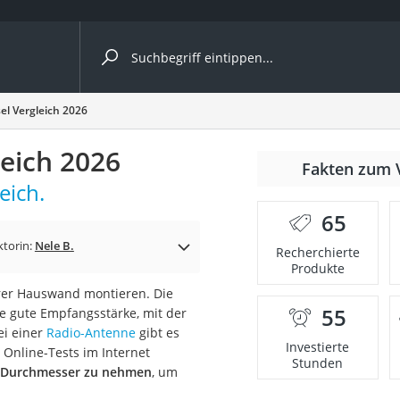
ergleiche nach Kategorie
el Vergleich 2026
leich 2026
Fakten zum 
eich.
65
ktorin:
Nele B.
Recherchierte
Produkte
hrer Hauswand montieren. Die
55
ne gute Empfangsstärke, mit der
onsdrucker
ei einer
Radio-Antenne
gibt es
Investierte
 Online-Tests im Internet
Stunden
cm Durchmesser zu nehmen
, um
Solarpanel