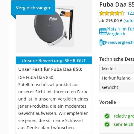
Fuba Daa 8
Vergleichssieger
12
ab 216,00 €
(
Sof
Platz 1 im Fu
Vergleich
Preisvergleic
Technische Deta
Unsere Bewertung:
SEHR GUT
Modell
Unser Fazit für Fuba Daa 850:
Die Fuba Daa 850
Herkunftsland
Satellitenschüssel punktet aus
Gewicht
unserer Sicht mit ihrer roten Farbe
und ist in unserem Vergleich eines
Vorteile
jener Produkte, die ein moderates
Gewicht aufweisen. Wir empfehlen
relativ gr
sie jenen, die sich eine Schüssel
sehr leich
aus Deutschland wünschen.