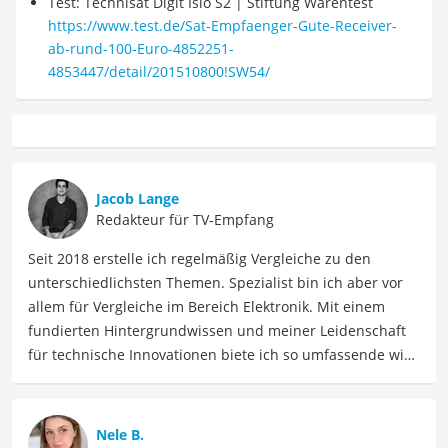
Test: Technisat Digit Isio S2 | Stiftung Warentest
https://www.test.de/Sat-Empfaenger-Gute-Receiver-
ab-rund-100-Euro-4852251-
4853447/detail/201510800!SW54/
Jacob Lange
Redakteur für TV-Empfang
Seit 2018 erstelle ich regelmäßig Vergleiche zu den
unterschiedlichsten Themen. Spezialist bin ich aber vor
allem für Vergleiche im Bereich Elektronik. Mit einem
fundierten Hintergrundwissen und meiner Leidenschaft
für technische Innovationen biete ich so umfassende wie
präzise Informationen zu elektronischen Geräten, Gadgets
sowie Technologien. Meine Beiträge beinhalten
detaillierte Produktvergleiche, Kaufberatungen und
Nele B.