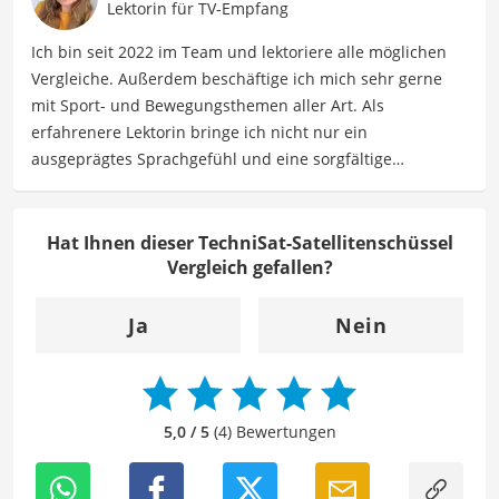
technische Analysen, um Verbrauchern dabei zu helfen,
Lektorin für TV-Empfang
sowohl informierte Entscheidungen zu treffen als auch
Ich bin seit 2022 im Team und lektoriere alle möglichen
die besten elektronischen Lösungen für ihre Bedürfnisse
Vergleiche. Außerdem beschäftige ich mich sehr gerne
zu finden.
mit Sport- und Bewegungsthemen aller Art. Als
Der TechniSat-Satellitenschüssel-Vergleich ist aus unserer
erfahrenere Lektorin bringe ich nicht nur ein
Sicht besonders empfehlenswert für
Satellitenempfänger
ausgeprägtes Sprachgefühl und eine sorgfältige
und
TV-Nutzer
.
Arbeitsweise mit, sondern auch mein Interesse an
sportlichen Aktivitäten. Durch meine Tätigkeit als Lektorin
kann ich dazu beitragen, Texte inhaltlich präzise, gut
Hat Ihnen dieser TechniSat-Satellitenschüssel
strukturiert und sprachlich einwandfrei zu gestalten.
Vergleich gefallen?
Mein Ziel ist es, unsere Inhalte auf ihre inhaltliche
Kohärenz, logische Schlüssigkeit und stilistische Qualität
Ja
Nein
zu überprüfen sowie gegebenenfalls zu verbessern. Mit
meinem Hintergrund im Bereich Sport und meiner Liebe
zur geschriebenen Sprache trage ich dazu bei, dass
unsere Vergleiche ansprechend, verständlich sowie
5,0 / 5
(4) Bewertungen
fehlerfrei sind.