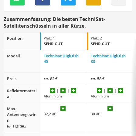
Zusammenfassung: Die besten TechniSat-
Satellitenschüsseln in aller Kürze.
Position
Platz 1
Platz 2
SEHR GUT
SEHR GUT
Modell
Technisat DigiDish
Technisat DigiDish
45
33
Preis
ca.
82 €
ca.
58 €
Reflektormateri
Aluminium
Aluminium
al
Max.
32,2 dBi
30 dBi
Antennengewin
n
bei 11,3 GHz