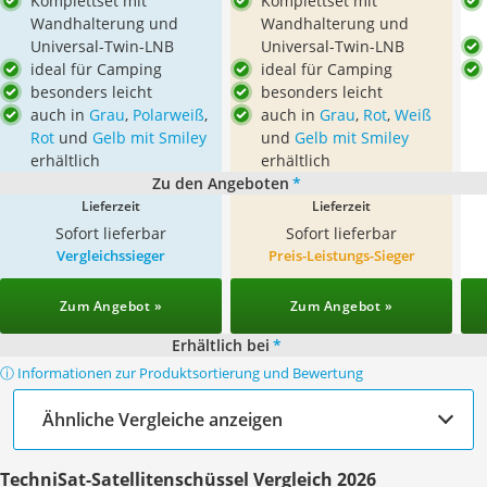
Komplettset mit
Komplettset mit
Wandhalterung und
Wandhalterung und
Universal-Twin-LNB
Universal-Twin-LNB
ideal für Camping
ideal für Camping
besonders leicht
besonders leicht
auch in
Grau
,
Polarweiß
,
auch in
Grau
,
Rot
,
Weiß
Rot
und
Gelb mit Smiley
und
Gelb mit Smiley
erhältlich
erhältlich
Zu den Angeboten
*
Lieferzeit
Lieferzeit
Sofort lieferbar
Sofort lieferbar
Vergleichssieger
Preis-Leistungs-Sieger
Zum Angebot »
Zum Angebot »
Erhältlich bei
*
ⓘ Informationen zur Produktsortierung und Bewertung
Ähnliche Vergleiche anzeigen
TechniSat-Satellitenschüssel Vergleich 2026