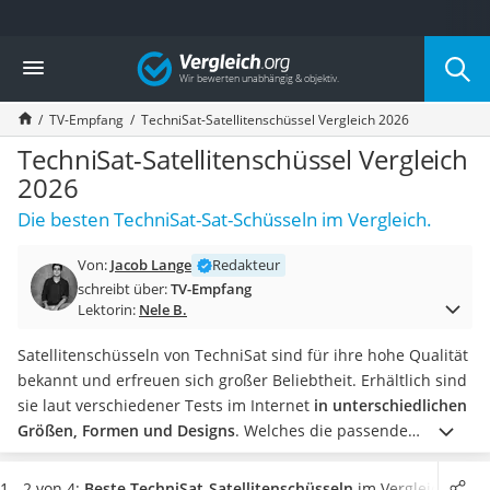
Die beliebtesten Vergleiche nach Kategorie
Vergleich
Elektronik
Powerstation
TV-Empfang
TechniSat-Satellitenschüssel Vergleich 2026
Monitor 32 Zoll 4K
Fernseher
TechniSat-Satellitenschüssel Vergleich
Drucker
2026
Desktop-PC
Die besten TechniSat-Sat-Schüsseln im Vergleich.
Monitor
Diascanner
Von:
Jacob Lange
Redakteur
Laser-Multifunktionsdrucker
schreibt über:
TV-Empfang
Powerline-Adapter
Lektorin:
Nele B.
Powerstation mit Solarpanel
Gaming-PC
Satellitenschüsseln von TechniSat sind für ihre hohe Qualität
Soundbar
bekannt und erfreuen sich großer Beliebtheit. Erhältlich sind
17-Zoll-Laptop
sie laut verschiedener Tests im Internet
in unterschiedlichen
Satellitenschüssel
Größen, Formen und Designs
.
Welches die passende
Gaming-Headset
Satellitenschüssel
von TechniSat für Sie ist, hängt von
Schnurloses Telefon
verschiedenen Gegebenheiten wie der
Position der
1 - 2 von 4:
Beste TechniSat-Satellitenschüsseln
im Vergleich