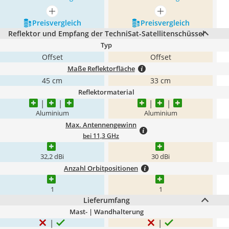
mehr anzeigen
mehr anzeigen
Preis­vergleich
Preis­vergleich
Reflektor und Empfang der TechniSat-Satellitenschüssel
Typ
Offset
Offset
Maße Reflektorfläche
45 cm
33 cm
Reflektormaterial
Aluminium
Aluminium
Max. Antennengewinn
bei 11,3 GHz
32,2 dBi
30 dBi
Anzahl Orbitpositionen
1
1
Lieferumfang
Mast- | Wandhalterung