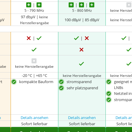
5 - 790 MHz
5 - 860 MHz
keine Herste
97 dbμV |
keine
bμV
100 dBμV | 85 dBμV
keine Herste
Herstellerangabe
gabe
keine Herstellerangabe
-20 °C | +65 °C
keine Herstellerangabe
keine Herste
rt
kompakte Bauform
stromsparend
geeignet 
LNBs
sehr platzsparend
Netzteil in
stromspa
n
Details ansehen
Details ansehen
Details 
r
Sofort lieferbar
Sofort lieferbar
Sofort li