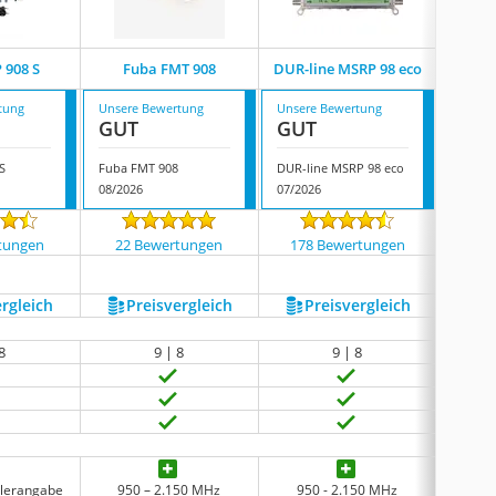
Prem
 908 S
Fuba FMT 908
DUR-line MSRP 98 eco
Mu
tung
Unsere Bewertung
Unsere Bewertung
Unsere
GUT
GUT
GUT
S
Fuba FMT 908
DUR-line MSRP 98 eco
08/2026
07/2026
07/202
tungen
22 Bewertungen
178 Bewertungen
1297
ergleich
Preis­vergleich
Preis­vergleich
P
8
9 | 8
9 | 8
llerangabe
950 – 2.150 MHz
950 - 2.150 MHz
950