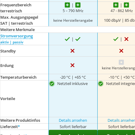
Frequenzbereich
5 – 790 MHz
47 - 862 MHz
terrestrisch
Max. Ausgangspegel
100 dbμV | 85 d
keine Herstellerangabe
SAT | terrestrisch
Weitere Merkmale
Stromversorgung
aktiv | passiv
Standby
Erdung
keine Herstelleran
Temperaturbereich
-20 °C | +65 °C
-10 °C | +50 °C
Netzteil inklusive
Netzteil integrie
Vorteile
Weitere Produktinfos
Details ansehen
Details ansehe
Lieferzeit
*
Sofort lieferbar
Sofort lieferba