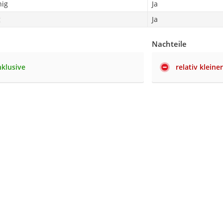
hig
Ja
g
Ja
Nachteile
nklusive
relativ klein