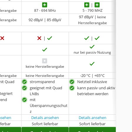
llerangabe
87 - 694 MHz
5 - 790 MHZ
4
97 dBμV |
keine
92 dBμV | 85 dBμV
llerangabe
keine 
Herstellerangabe
nur bei passiv Nutzung
keine 
nur Ansc
keine Herstellerangabe
-20 °C | +65°C
llerangabe
keine Herstellerangabe
keine 
mit Quad
stromsparend
Netzteil inklusive
hoc
und 
geeignet mit Quad
kann passiv und aktiv
tegriert
Ans
LNBs
betrieben werden
mit
rend
mit
Tun
Überspannungsschut
Sat
z
ansehen
Details ansehen
Details ansehen
eferbar
Sofort lieferbar
Sofort lieferbar
Sof