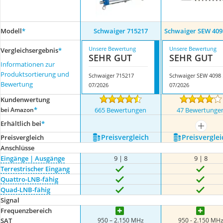
Modell
*
Schwaiger 715217
Schwaiger SEW 409
Unsere Bewertung
Unsere Bewertung
Vergleichsergebnis
*
SEHR GUT
SEHR GUT
Informationen zur
Produktsortierung und
Schwaiger 715217
Sch
Bewertung
07/2026
07/2026
Kundenwertung
*
bei Amazon
665 Bewertungen
47 Bewertunge
Erhältlich bei
*
mehr a
Preis­vergleich
Preis­verglei
Preis­vergleich
Anschlüsse
Eingänge | Ausgänge
9 | 8
9 | 8
Terrestrischer Eingang
Quattro-LNB-fähig
Quad-LNB-fähig
Signal
Frequenzbereich
950 – 2.150 MHz
950 - 2.150 MH
SAT