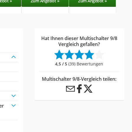
ebot »
Zum Angebot »
Zum Angebot »
Zu
Hat Ihnen dieser Multischalter 9/8
Vergleich gefallen?
4,5 / 5
(39) Bewertungen
Multischalter 9/8-Vergleich teilen:
er