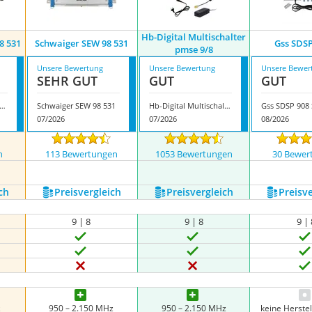
Hb-Digital Multischalter
8 531
Schwaiger SEW 98 531
Gss SDSP
pmse 9/8
Unsere Bewertung
Unsere Bewertung
Unsere Bewer
SEHR GUT
GUT
GUT
waiger SEW 4098 531
Schwaiger SEW 98 531
Hb-Digital Multischalter pmse 9/8
Gss SDSP 908 
07/2026
07/2026
08/2026
n
113 Bewertungen
1053 Bewertungen
30 Bewer
nzeigen
ch
Preis­vergleich
Preis­vergleich
Preis­v
9 | 8
9 | 8
9 | 
z
950 – 2.150 MHz
950 – 2.150 MHz
keine Herste