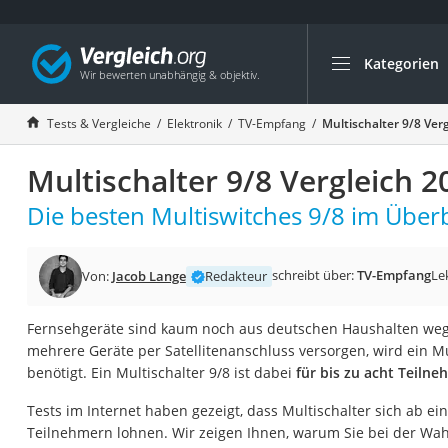
Kategorien
Die beliebtesten V
Elektronik
Tests & Vergleiche
Elektronik
TV-Empfang
Multischalter 9/8 Ver
Powerstation
Multischalter 9/8 Vergleich 2
Monitor 32 Zoll 4K
Fernseher
Die besten Multiswitches 9/8 im Überb
Drucker
Desktop-PC
schreibt über:
TV-Empfang
Le
Von:
Jacob Lange
Redakteur
Monitor
Fernsehgeräte sind kaum noch aus deutschen Haushalten weg
Diascanner
mehrere Geräte per Satellitenanschluss versorgen, wird ein Mu
Laser-Multifunkti
benötigt. Ein Multischalter 9/8 ist dabei
für bis zu acht Teilne
Powerline-Adapter
Tests im Internet haben gezeigt, dass Multischalter sich ab ei
Powerstation mit 
Teilnehmern lohnen. Wir zeigen Ihnen, warum Sie bei der Wah