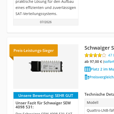
praktische Lösung für den Aufbau
eines effizienten und zuverlässigen
SAT-Verteilungssystems.
07/2026
Schwaiger 
Preis-Leistungs-Sieger
47
ab 97,00 €
(
Sofor
Platz 2 im Mu
Preisvergleic
Technische Deta
Unsere Bewertung:
SEHR GUT
Modell
Unser Fazit für Schwaiger SEW
4098 531:
Quattro-LNB-fä
Der Schwaiger SEW 4098 531 SAT-