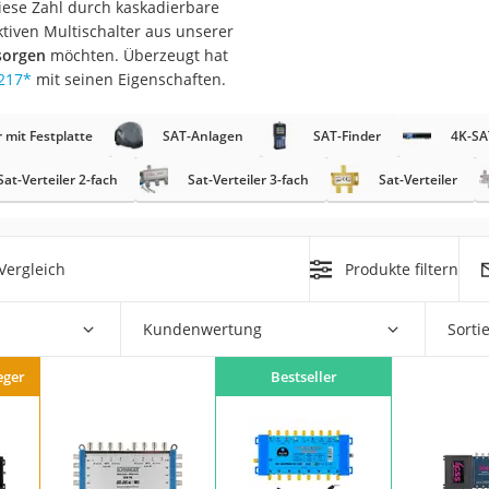
diese Zahl durch kaskadierbare
tiven Multischalter aus unserer
sorgen
möchten. Überzeugt hat
217
*
mit seinen Eigenschaften.
 mit Festplatte
SAT-Anlagen
SAT-Finder
4K-SA
Sat-Verteiler 2-fach
Sat-Verteiler 3-fach
Sat-Verteiler
on
Euro
chuko
Vergleich
Produkte filtern
Kundenwertung
Sorti
eger
Bestseller