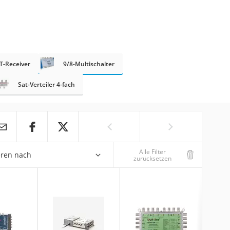
T-Receiver
9/8-Multischalter
Sat-Verteiler 4-fach
Alle Filter
eren nach
zurücksetzen