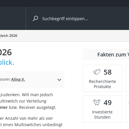
ergleiche nach Kategorie
gleich 2026
026
Fakten zum 
lick.
58
ktorin:
Alina V.
Recherchierte
Produkte
zudenken. Will man jedoch
49
ltiswitch zur Verteilung
onsdrucker
hmer
bzw. Receiver ausgelegt.
Investierte
Stunden
ner Anzahl von mehr als vier
Solarpanel
l eines Multiswitches unbedingt