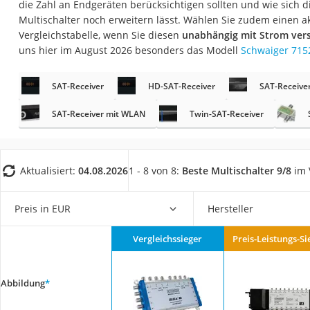
die Zahl an Endgeräten berücksichtigen sollten und wie sich 
Gaming-PC
Multischalter noch erweitern lässt. Wählen Sie zudem einen ak
Soundbar
Vergleichstabelle, wenn Sie diesen
unabhängig mit Strom ver
uns hier im August 2026 besonders das Modell
Schwaiger 715
17-Zoll-Laptop
Satellitenschüssel
SAT-Receiver
HD-SAT-Receiver
SAT-Receiver
Gaming-Headset
SAT-Receiver mit WLAN
Twin-SAT-Receiver
Schnurloses Telef
Tablets unter 200 
Ladekabel Typ 2 S
Aktualisiert:
04.08.2026
1 - 8 von 8:
Beste Multischalter 9/8
im 
Lichtwecker
Preis in EUR
Hersteller
Acer Aspire
Service
Vergleichssieger
Preis-Leistungs-Si
Abbildung
*