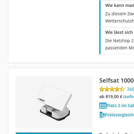
Wie kann man 
Zu diesem Zwe
Wetterschutzh
Wie lässt sic
Die Netshop 25
passenden Mon
Selfsat 100
34
ab 819,00 €
(
Sof
Platz 2 im Sa
Preisvergleic