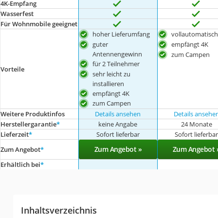
4K-Empfang
Wasserfest
Für Wohnmobile geeignet
hoher Lieferumfang
vollautomatisch
guter
empfängt 4K
Antennengewinn
zum Campen
für 2 Teilnehmer
Vorteile
sehr leicht zu
installieren
empfängt 4K
zum Campen
Weitere Produktinfos
Details ansehen
Details ansehe
Herstellergarantie
*
keine Angabe
24 Monate
Lieferzeit
*
Sofort lieferbar
Sofort lieferba
Zum Angebot »
Zum Angebot 
Zum Angebot
*
Erhältlich bei
*
Inhaltsverzeichnis