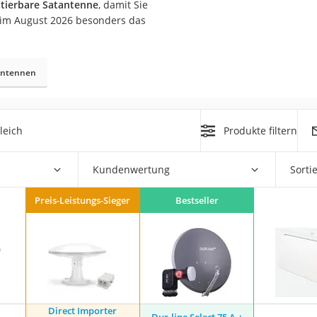
ntierbare Satantenne
, damit Sie
 im August 2026 besonders das
hantennen
on
leich
Produkte filtern
Euro
chuko
Kundenwertung
Sorti
Preis-Leistungs-Sieger
Bestseller
Direct Importer