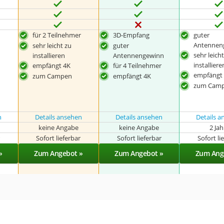
für 2 Teilnehmer
3D-Empfang
guter
Antennen
sehr leicht zu
guter
sehr leich
installieren
Antennengewinn
installiere
empfängt 4K
für 4 Teilnehmer
empfängt
zum Campen
empfängt 4K
zum Cam
n
Details ansehen
Details ansehen
Details 
keine Angabe
keine Angabe
2 Ja
r
Sofort lieferbar
Sofort lieferbar
Sofort li
»
Zum Angebot »
Zum Angebot »
Zum Ang