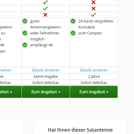
guter
24 Karat vergoldete
gewinn
Antennengewinn
Kontakte
t zu
viele Teilnehmer
zum Campen
n
möglich
 4K
empfängt 4K
pen
ansehen
Details ansehen
Details ansehen
hre
keine Angabe
2 Jahre
eferbar
Sofort lieferbar
Sofort lieferbar
ebot »
Zum Angebot »
Zum Angebot »
Hat Ihnen dieser Satantenne