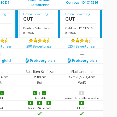
Dur-line Select
H30 D1
Oehlbach D1C17216
Satantenne
tung
Unsere Bewertung
Unsere Bewertung
GUT
GUT
1
Dur-line Select Satantenne
Oehlbach D1C17216
08/2026
08/2026
rtungen
290 Bewertungen
5254 Bewertungen
ehr anzeigen
mehr anzeigen
ergleich
Preis­vergleich
Preis­vergleich
tenne
Satelliten-Schüssel
Flachantenne
x 6 cm
Ø 80 cm
12 x 20,5 x 1,4 cm
ß
Rot
Weiß
dBi
37,6 dBi
keine Herstellerangabe
rät
bis zu 24 Geräte
1 Gerät