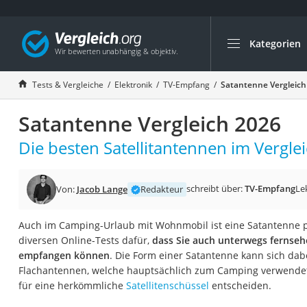
Kategorien
Die beliebtesten V
Elektronik
Tests & Vergleiche
Elektronik
TV-Empfang
Satantenne Vergleich
Powerstation
Satantenne Vergleich 2026
Monitor 32 Zoll 4K
Fernseher
Die besten Satellitantennen im Verglei
Drucker
Desktop-PC
schreibt über:
TV-Empfang
Le
Von:
Jacob Lange
Redakteur
Monitor
Auch im Camping-Urlaub mit Wohnmobil ist eine Satantenne pr
Diascanner
diversen Online-Tests dafür,
dass Sie auch unterwegs fernse
Laser-Multifunkti
empfangen können
. Die Form einer Satantenne kann sich dabe
Flachantennen, welche hauptsächlich zum Camping verwende
Powerline-Adapter
für eine herkömmliche
Satellitenschüssel
entscheiden.
Powerstation mit 