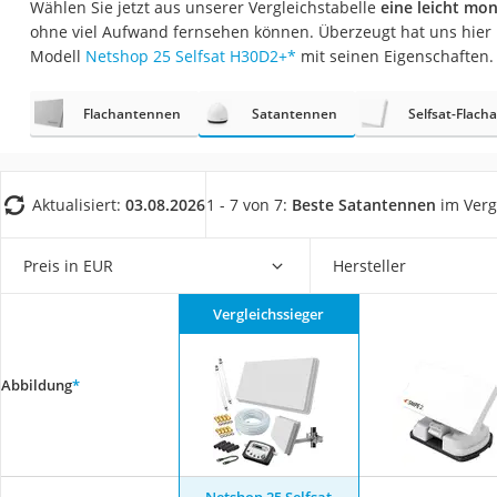
Wählen Sie jetzt aus unserer Vergleichstabelle
eine leicht mo
Gaming-PC
ohne viel Aufwand fernsehen können. Überzeugt hat uns hier
Soundbar
Modell
Netshop 25 Selfsat H30D2+
*
mit seinen Eigenschaften.
17-Zoll-Laptop
Flachantennen
Satantennen
Selfsat-Flac
Satellitenschüssel
Gaming-Headset
Schnurloses Telef
Aktualisiert:
03.08.2026
1 - 7 von 7:
Beste Satantennen
im Verg
Tablets unter 200 
Ladekabel Typ 2 S
Preis in EUR
Hersteller
Lichtwecker
Vergleichssieger
Acer Aspire
Service
Abbildung
*