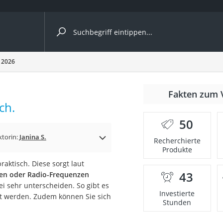
ergleiche nach Kategorie
 2026
Fakten zum 
ch.
50
ktorin:
Janina S.
Recherchierte
Produkte
aktisch. Diese sorgt laut
43
hen oder Radio-Frequenzen
onsdrucker
i sehr unterscheiden. So gibt es
Investierte
t werden. Zudem können Sie sich
Stunden
Solarpanel