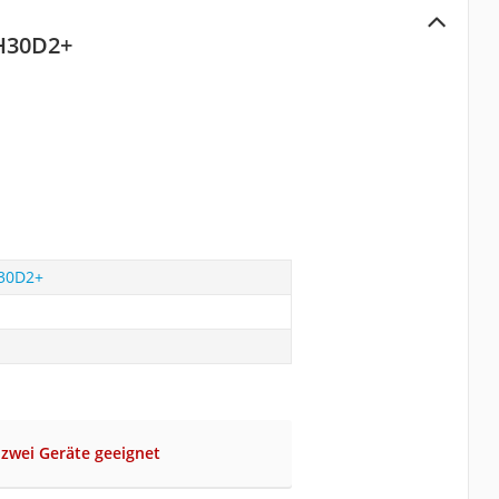
 H30D2+
H30D2+
u zwei Geräte geeignet