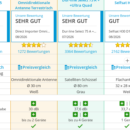
Dur-line Select 75 A +
5
Omnidirektionale
Selfsat 
+Ultra Quad
Antenne Terrestrisch
Unsere Bewertung
Unsere Bewertung
Unsere Bewer
SEHR GUT
SEHR GUT
GUT
Direct Importer Omnidirektionale Antenne Terrestrisch
Dur-line Select 75 A + +Ultra Quad
Selfsat H30 D
08/2026
07/2026
08/2026
en
1272 Bewertungen
3364 Bewertungen
2162 Bewe
nzeigen
m
ch
Preis­vergleich
Preis­vergleich
Preis­v
ng
Omnidirektionale Antenne
Satelliten-Schüssel
Flachan
m
Ø 30 cm
Ø 80 cm
32 x 28 
Weiß
Grau
Wei
gabe
30 dBi
37,6 dBi
33,7 
bis zu 2 Geräte
bis zu 4 Geräte
1 Ge