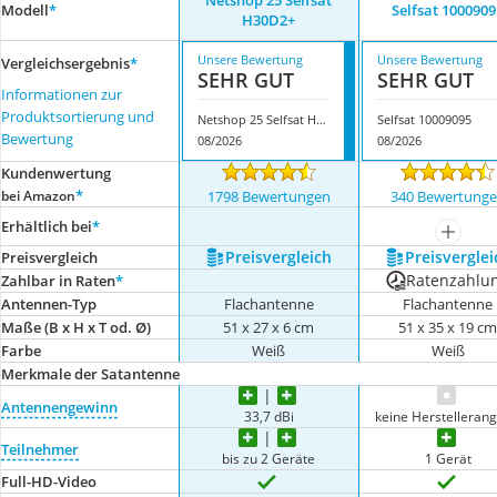
Netshop 25 Selfsat
Modell
*
Selfsat 1000909
H30D2+
Unsere Bewertung
Unsere Bewertung
Vergleichsergebnis
*
SEHR GUT
SEHR GUT
Informationen zur
Produktsortierung und
Netshop 25 Selfsat H30D2+
Selfsat 10009095
Bewertung
08/2026
08/2026
Kundenwertung
*
bei Amazon
1798 Bewertungen
340 Bewertung
Erhältlich bei
*
mehr a
Preis­vergleich
Preis­verglei
Preis­vergleich
Ratenzahlu
Zahlbar in Raten
*
Antennen-Typ
Flachantenne
Flachantenne
Maße (B x H x T od. Ø)
51 x 27 x 6 cm
51 x 35 x 19 c
Farbe
Weiß
Weiß
Merkmale der Satantenne
Antennengewinn
33,7 dBi
keine Herstelleran
Teilnehmer
bis zu 2 Geräte
1 Gerät
Full-HD-Video