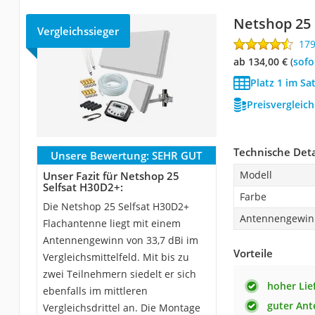
Netshop 25 
Vergleichssieger
17
ab 134,00 €
(
Sof
Platz 1 im Sa
Preisvergleic
Technische Deta
Unsere Bewertung:
SEHR GUT
Modell
Unser Fazit für Netshop 25
Selfsat H30D2+:
Farbe
Die Netshop 25 Selfsat H30D2+
Antennengewin
Flachantenne liegt mit einem
Antennengewinn von 33,7 dBi im
Vorteile
Vergleichsmittelfeld. Mit bis zu
zwei Teilnehmern siedelt er sich
hoher Lie
ebenfalls im mittleren
guter An
Vergleichsdrittel an. Die Montage