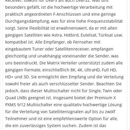
Receiver, sowohl für DVB-S als auch DVB-S2. Was uns
besonders gefällt, ist die hochwertige Verarbeitung mit
praktisch angeordneten F-Anschlüssen und eine geringe
Durchgangsdämpfung, was für eine hohe Frequenzstabilität
sorgt. Seine Flexibilität ist erwähnenswert, da er mit allen
gängigen Satelliten wie Astra, Hotbird, Eutelsat, Türksat usw.
kompatibel ist. Alle Empfänger, ob Fernseher mit
eingebautem Tuner oder Satellitenreceiver, empfangen
gleichzeitig und unabhängig voneinander die Sender, was
uns beeindruckt. Die Matrix Verteiler unterstützt zudem alle
gängigen Formate, einschließlich 8K, 4K, UltraHD, Full HD,
HD+ und 3D. Sie ermöglicht den Empfang und die Verteilung
sowohl freier als auch verschlüsselter Sender. Beachten Sie
jedoch, dass dieser Multischalter nicht für Single, Twin oder
Quad LNBs geeignet ist. Insgesamt bietet der Premium X
PXMS 9/12 Multischalter eine qualitativ hochwertige Lösung
für die Verteilung von Satellitensignalen auf bis zu zwölf
Teilnehmer und ist eine empfehlenswerte Option für alle,
die ein zuverlässiges System suchen. Zudem ist das