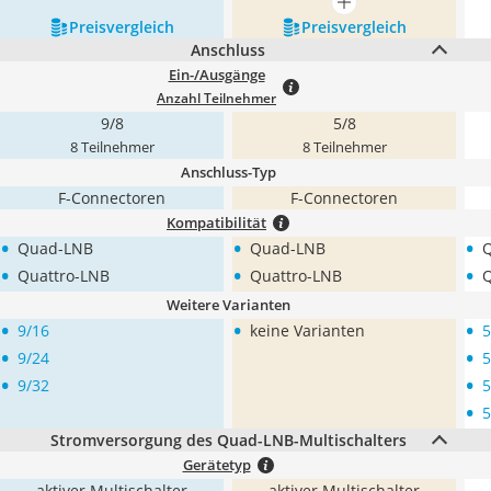
mehr anzeigen
Preis­vergleich
Preis­vergleich
Anschluss
Ein-/Ausgänge
Anzahl Teilnehmer
9/8
5/8
8 Teilnehmer
8 Teilnehmer
Anschluss-Typ
F-Connectoren
F-Connectoren
Kompatibilität
•
•
•
Quad-LNB
Quad-LNB
•
•
•
Quattro-LNB
Quattro-LNB
Q
Weitere Varianten
•
•
•
9/16
keine Varianten
5
•
•
9/24
5
•
•
9/32
5
•
5
Stromversorgung des Quad-LNB-Multischalters
Gerätetyp
aktiver Multischalter
aktiver Multischalter