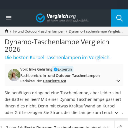
Die beliebtesten Vergleiche nach Kategorie
Vergleich
Freizeit & Sport
Gartentrampolin
In- und Outdoor-Taschenlampen
Dynamo-Taschenlampe Vergleich 2026
Trampolin
Metalldetektor
Dynamo-Taschenlampe Vergleich
Eufab-Fahrradträger
2026
Trampolin 366 cm
Die besten Kurbel-Taschenlampen im Vergleich.
Fahrradschloss
Aluminium-Koffer
Von:
Inke Gehrling
Expertin
Futterboot
Fachbereich:
In- und Outdoor-Taschenlampen
Air Bike
Redakteurin:
Henriette Ast
E-Bike-Dreirad
Trekkingschuhe Herren
Sie benötigen dringend eine Taschenlampe, aber leider sind
Reisetasche mit Rollen
die Batterien leer? Mit einer Dynamo-Taschenlampe passiert
Klimmzugstation
Ihnen dies nicht. Denn mit etwas Kraftaufwand an Kurbel
Koffer
oder Griff erzeugen Sie Strom, der die Lampe zum Leuchten
Nachtsichtgerät
bringt. Laut Online-Tests reicht die
Leuchtdauer nach 1
Faltschloss
Minute kurbeln je nach Modell für 6 bis 60 Minuten
.
Neben
1 - 2 von 14:
Beste Dynamo-Taschenlampen
im Vergleich