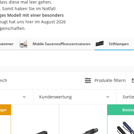
dass diese mal leer gehen,
erren
. Somit haben Sie im Notfall
llen
iges Modell mit einer besonders
eugt hat uns hier im August 2026
igenschaften.
xhämmer
Mobile Sauerstoffkonzentratoren
Stiftlampen
r
eich
Produkte filtern
rren
eiten
Kundenwertung
Sorti
eger
Bestse