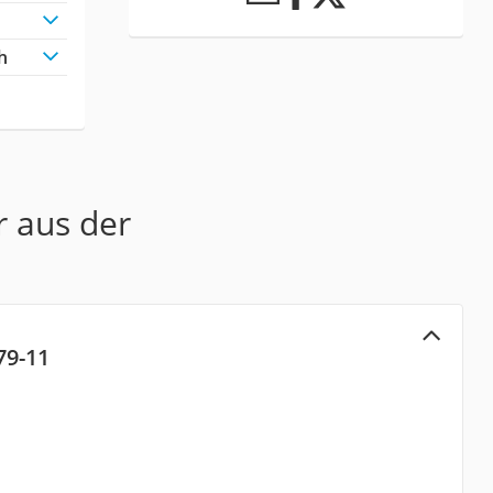
h
r aus der
79-11