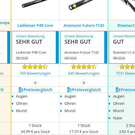
lampe
Ledlenser P4R Core
Ansmann Future T120
Risemart 
Unsere Bewertung
Unsere Bewertung
Unsere Bewer
SEHR GUT
SEHR GUT
GUT
ampe LED Mini
Ledlenser P4R Core
Ansmann Future T120
Risemart ‎LC-
08/2026
08/2026
08/2026
en
769 Bewertungen
645 Bewertungen
7531 Bewe
mehr anzeigen
mehr anzeigen
ch
Preis­vergleich
Preis­vergleich
Preis­v
•
•
•
Augen
Augen
Augen
•
•
•
Ohren
Ohren
Ohren
•
•
•
Mund
Mund
Mund
•
Nase
1 Stück
1 Stück
2 St
k
34,99 € pro Stück
17,55 € pro Stück
3,82 € pr