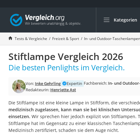
Kategorien
Die beliebtesten V
Freizeit & Sport
Tests & Vergleiche
Freizeit & Sport
In- und Outdoor-Taschenlampe
Gartentrampolin
Stiftlampe Vergleich 2026
Trampolin
Metalldetektor
Die besten Penlights im Vergleich.
Eufab-Fahrradträg
Fachbereich:
In- und Outdoo
Von:
Inke Gehrling
Expertin
Trampolin 366 cm
Redakteurin:
Henriette Ast
Fahrradschloss
Die Stiftlampe ist eine kleine Lampe in Stiftform, die verschied
Aluminium-Koffer
medizinisch zugelassen, kann man sie bei klinischen Unters
Futterboot
einsetzen.
Wir sprechen hier jedoch explizit von Stiftlampen. 
Stiftlampe hat im Gegensatz zu einer klassischen Taschenlamp
Air Bike
Medizinisch zertifiziert, schaden sie dem Auge nicht.
E-Bike-Dreirad