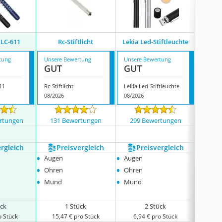
‎LC-611
Rc-Stiftlicht
Lekia Led-Stiftleuchte
Lavame
tung
Unsere Bewertung
Unsere Bewertung
Unsere
GUT
GUT
GUT
611
Rc-Stiftlicht
Lekia Led-Stiftleuchte
08/2026
08/2026
08/202
rtungen
131 Bewertungen
299 Bewertungen
326
ergleich
Preis­vergleich
Preis­vergleich
P
•
•
•
Augen
Augen
Auge
•
•
•
Ohren
Ohren
Ohre
•
•
•
Mund
Mund
Mund
ück
1 Stück
2 Stück
o Stück
15,47 € pro Stück
6,94 € pro Stück
12,