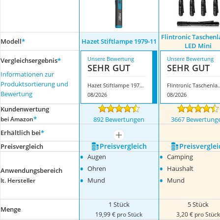
Flintronic Taschen
Modell
*
Hazet Stiftlampe 1979-11
LED Mini
Unsere Bewertung
Unsere Bewertung
Vergleichsergebnis
*
SEHR GUT
SEHR GUT
Informationen zur
Produktsortierung und
Hazet Stiftlampe 1979-11
Flintronic Taschenl
Bewertung
08/2026
08/2026
Kundenwertung
*
bei Amazon
892 Bewertungen
3667 Bewertung
Erhältlich bei
*
mehr anzeigen
Preis­vergleich
Preis­verglei
Preis­vergleich
•
•
Augen
Camping
•
•
Ohren
Haushalt
Anwendungsbereich
•
•
Mund
Mund
lt. Hersteller
1 Stück
5 Stück
Menge
19,99 € pro Stück
3,20 € pro Stüc