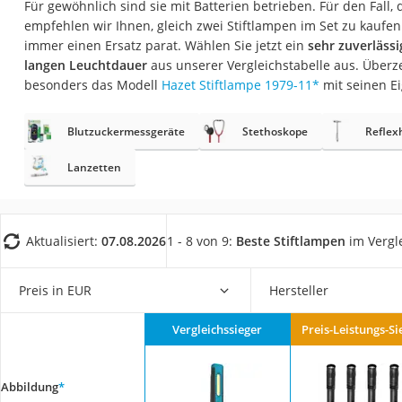
Für gewöhnlich sind sie mit Batterien betrieben. Für den Fall, 
Trekkingschuhe H
empfehlen wir Ihnen, gleich zwei Stiftlampen im Set zu kaufen
Reisetasche mit Ro
immer einen Ersatz parat. Wählen Sie jetzt ein
sehr zuverläss
langen Leuchtdauer
aus unserer Vergleichstabelle aus. Überz
Klimmzugstation
besonders das Modell
Hazet Stiftlampe 1979-11
*
mit seinen E
Koffer
Nachtsichtgerät
Blutzuckermessgeräte
Stethoskope
Refle
Faltschloss
Lanzetten
Handgepäck-Koffe
Vibrationsplatte
Aktualisiert:
07.08.2026
1 - 8 von 9:
Beste Stiftlampen
im Vergl
Wanderschuhe He
Sicherheitsweste R
Preis in EUR
Hersteller
Service
Vergleichssieger
Preis-Leistungs-Si
Abbildung
*