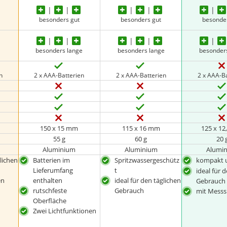
besonders gut
besonders gut
besonde
besonders lange
besonders lange
besonder
n
2 x AAA-Batterien
2 x AAA-Batterien
2 x AAA-B
150 x 15 mm
115 x 16 mm
125 x 1
55 g
60 g
20 
Aluminium
Aluminium
Alumi
glichen
Batterien im
Spritzwassergeschütz
kompakt u
Lieferumfang
t
ideal für 
en
enthalten
ideal für den täglichen
Gebrauch
rutschfeste
Gebrauch
mit Messs
Oberfläche
Zwei Lichtfunktionen