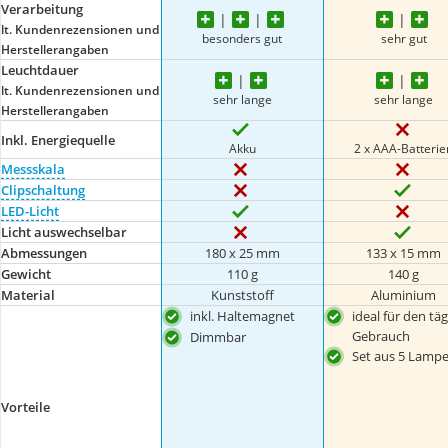
Verarbeitung
lt. Kundenrezensionen und
besonders gut
sehr gut
Herstellerangaben
Leuchtdauer
lt. Kundenrezensionen und
sehr lange
sehr lange
Herstellerangaben
Inkl. Energiequelle
Akku
2 x AAA-Batterie
Messskala
Clipschaltung
LED-Licht
Licht auswechselbar
Abmessungen
180 x 25 mm
133 x 15 mm
Gewicht
110 g
140 g
Material
Kunststoff
Aluminium
inkl. Haltemagnet
ideal für den tä
Gebrauch
Dimmbar
Set aus 5 Lamp
Vorteile