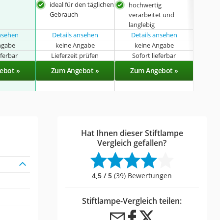
ideal für den täglichen
hochwertig
lang
Gebrauch
verarbeitet und
in 
langlebig
Farb
ansehen
Details ansehen
Details ansehen
ngabe
keine Angabe
keine Angabe
k
eferbar
Lieferzeit prüfen
Sofort lieferbar
Sof
ebot »
Zum Angebot »
Zum Angebot »
Zu
Hat Ihnen dieser Stiftlampe
Vergleich gefallen?
4,5 / 5
(39) Bewertungen
Stiftlampe-Vergleich teilen: