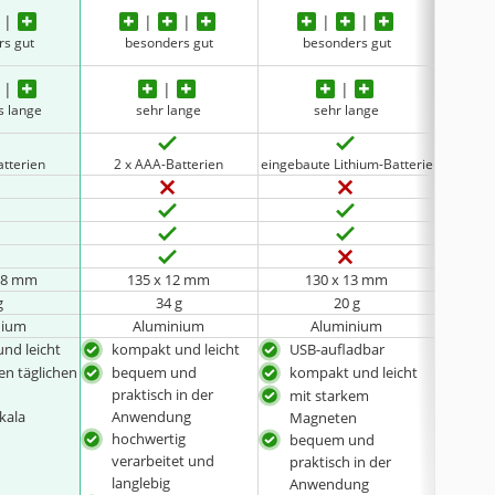
rs gut
besonders gut
besonders gut
be
s lange
sehr lange
sehr lange
bes
atterien
2 x AAA-Batterien
eingebaute Lithium-Batterie
2 x
2,8 mm
135 x 12 mm
130 x 13 mm
1
g
34 g
20 g
nium
Aluminium
Aluminium
nd leicht
kompakt und leicht
USB-aufladbar
kom
den täglichen
bequem und
kompakt und leicht
beq
praktisch in der
prak
mit starkem
kala
Anwendung
Anw
Magneten
hochwertig
sch
bequem und
verarbeitet und
praktisch in der
hoc
langlebig
Anwendung
vera