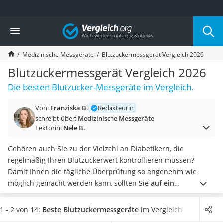
Die beliebtesten Vergleiche nach Kategorie
Vergleich
Drogerie
Inhalator
Medizinische Messgeräte
Blutzuckermessgerät Vergleich 2026
Haarschneider
Rollator
Blutzuckermessgerät Vergleich 2026
Braun Rasierer
Die besten Blutzucker-Messgeräte im Vergleich.
Katzenklappe (Chip)
Rasierer
Von:
Franziska B.
Redakteurin
Masturbator
schreibt über:
Medizinische Messgeräte
Massagepistole
Lektorin:
Nele B.
Epilierer
Reisehaartrockner
Gehören auch Sie zu der Vielzahl an Diabetikern, die
Eiweißpulver
regelmäßig Ihren Blutzuckerwert kontrollieren müssen?
Magnesiumpräparat
Damit Ihnen die tägliche Überprüfung so angenehm wie
Katzenklappe
möglich gemacht werden kann, sollten Sie
auf ein
Nackenmassagegerät
hochwertiges Blutzuckermessgerät setzen
.
Entscheidend für
Zeckenschutz Katze
Sie sollte der Messbereich sein. Achten Sie beim Kauf darauf,
1 - 2 von 14:
Beste Blutzuckermessgeräte
im Vergleich
leichter Haartrockner
ob ein Modell die
Werte in mg/dl oder in mmol/l angibt
. Für