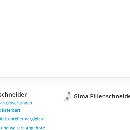
schneider
Gima Pillenschneid
444 Bewertungen
t lieferbar
)
blettenteiler Vergleich
h und weitere Angebote