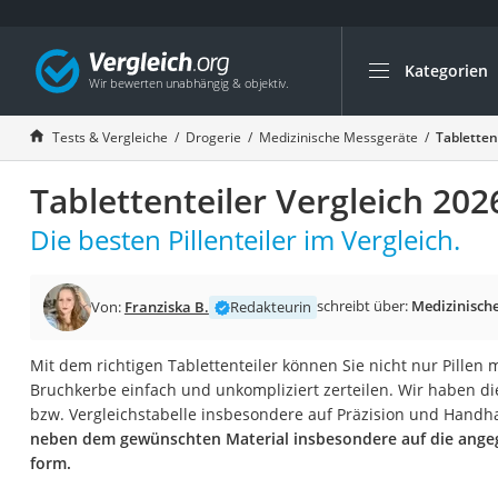
Kategorien
Die beliebtesten V
Drogerie
Tests & Vergleiche
Drogerie
Medizinische Messgeräte
Tabletten
Inhalator
Tablettenteiler Vergleich 202
Haarschneider
Rollator
Die besten Pillenteiler im Vergleich.
Braun Rasierer
Katzenklappe (Chi
schreibt über:
Medizinisch
Von:
Franziska B.
Redakteurin
Rasierer
Mit dem richtigen Tablettenteiler können Sie nicht nur Pillen
Masturbator
Bruchkerbe einfach und unkompliziert zerteilen. Wir haben di
Massagepistole
bzw. Vergleichstabelle insbesondere auf Präzision und Handh
neben dem gewünschten Material insbesondere auf die ange
Epilierer
form.
Reisehaartrockner