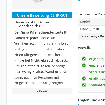
Technische Deta
Unsere Bewertung:
SEHR GUT
Modell
Unser Fazit für Gima
Pillenschneider:
Maße (L x B)
Der Gima Pillenschneider zerteilt
Tablettengröße
Tabletten jeder Größe. Um
Verletzungsgefahr zu vermindern,
Vorteile
verfügt der Tablettenteiler über
einen Klingenschutz, welcher die
ergonomi
Klinge bei Nichtgebrauch abdeckt.
einziehba
Um Tabletten zu teilen, benötigt
man wenig Kraftaufwand und ist
Schnittsi
somit auch für Personen mit
ungiftige
eingeschränkter Kraft geeignet.
spülmasc
08/2026
Fragen und Ant