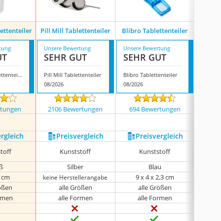
ettenteiler
Pill Mill Tablettenteiler
Blibro Tablettenteiler
Illuva
tung
Unsere Bewertung
Unsere Bewertung
Unsere
UT
SEHR GUT
SEHR GUT
GUT
Hongxin Tablettenteiler
Pill Mill Tablettenteiler
Blibro Tablettenteiler
Illuva 
08/2026
08/2026
08/202
rtungen
2106 Bewertungen
694 Bewertungen
2484
ergleich
Preis­vergleich
Preis­vergleich
P
toff
Kunststoff
Kunststoff
ß
Silber
Blau
Schwar
4 cm
9 x 4 x 2,3 cm
keine Herstellerangabe
rößen
alle Größen
alle Größen
a
ormen
alle Formen
alle Formen
a