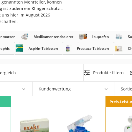
so genannten Mehrteiler, können
g ist zudem ein Klingenschutz –
at
 uns hier im August 2026
schaften.
rät
enmörser
Medikamentendosierer
Ibuprofen
So
e
raphis
Aspirin-Tabletten
Prostata-Tabletten
Ch
ner
Zahnbürste
ergleich
Produkte filtern
d
Kundenwertung
Sorti
Preis-Leistu