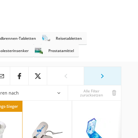
dbrennen-Tabletten
Reisetabletten
olesterinsenker
Prostatamittel
Alle Filter
eren nach
zurücksetzen
ngs-Sieger