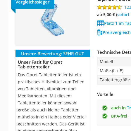
Vergleichssieger
12
ab 5,00 €
(
Sofort
Platz 1 im Ta
Preisvergleic
Technische Deta
Unsere Bewertung:
SEHR GUT
Modell
Unser Fazit für Opret
Tablettenteiler:
Maße (L x B)
Das Opret Tablettenteiler ist ein
Tablettengröße
praktisches Hilfsmittel zum Teilen
von Tabletten, Vitaminen und
Vorteile
Medikamenten. Mit diesem
Tablettenteiler können sowohl
auch in
T
große als auch kleine Tabletten
BPA-frei
mühelos in ein Halbes oder Viertel
geschnitten werden. Das Gerät ist
in einem ansprechenden Blau