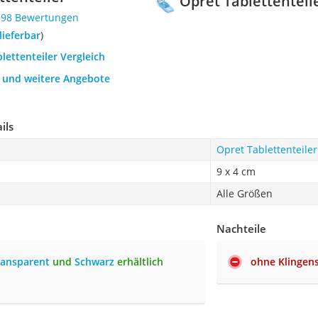
Opret Tablettenteil
398 Bewertungen
 lieferbar
)
blettenteiler Vergleich
h und weitere Angebote
ils
Opret Tablettenteiler
9 x 4 cm
Alle Größen
Nachteile
ransparent
und
Schwarz
erhältlich
ohne Klingen