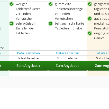
welliger
gummierte
geeignet f
Tablettenfixierer
Tablettenunterlage
täglichen
verhindert
verhindert
und Reise
ür
Verrutschen
Verrutschen
aus strap
sehr präzise im
teilt auch sehr harte
medizini
t
Zerteilen der
Tabletten mühelos
Kunststof
Tabletten
ungiftig u
Geruch
est
n
Details ansehen
Details ansehen
Details 
r
Sofort lieferbar
Sofort lieferbar
Sofort li
»
Zum Angebot »
Zum Angebot »
Zum Ang