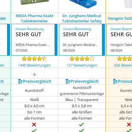
MEDA Pharma Exakt
Dr. Junghans Medical
ider
Hongxin Tabl
Tablettenteiler
Tablettenteiler Safety
Unsere Bewertung
Unsere Bewertung
Unsere Bewer
SEHR GUT
SEHR GUT
SEHR G
r
MEDA Pharma Exakt Tablettenteiler
Dr. Junghans Medical Tablettenteiler Safety
07/2026
08/2026
08/2026
gen
1440 Bewertungen
127 Bewertungen
426 Bewe
mehr anzeigen
ch
Preis­vergleich
Preis­vergleich
Preis­v
Kunststoff
Kunststoff
Kunsts
erlage
gummierte Pillenunterlage
nt
Weiß
Blau | Transparent
Wei
8,0 x 4,0 cm
8,5 x 3,8 cm
6,3 x 
bis 1 cm
alle Größen
alle G
alle Formen
alle Formen
alle F