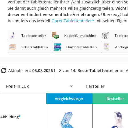
Verfügt der Tablettenteiler Ihrer Wahl zusätzlich über einen 
Eiweißpulver
Sie damit auch gleich mehrere Pillen gleichzeitig teilen.
Wichti
Magnesiumpräpar
dieser verhindert versehentliche Verletzungen.
Überzeugt hat
besonders das Modell
Opret Tablettenteiler
*
mit seinen Eigen
Katzenklappe
Nackenmassagege
Tablettenteiler
Kapselfüllmaschine
Tablett
Zeckenschutz Katz
Scherztabletten
Durchfalltabletten
Androg
leichter Haartrock
Philips-Sonicare-
Schildkrötenhaus
Aktualisiert:
05.08.2026
1 - 8 von 14:
Beste Tablettenteiler
im V
Mineralfutter Pfer
Preis in EUR
Hersteller
Massagegerät
Service
Vergleichssieger
Bestseller
Abbildung
*