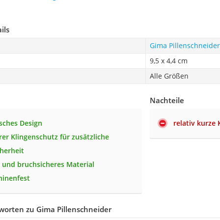
ils
Gima Pillenschneider
9,5 x 4,4 cm
Alle Größen
Nachteile
sches Design
relativ kurze 
rer Klingenschutz für zusätzliche
cherheit
s und bruchsicheres Material
hinenfest
worten zu Gima Pillenschneider