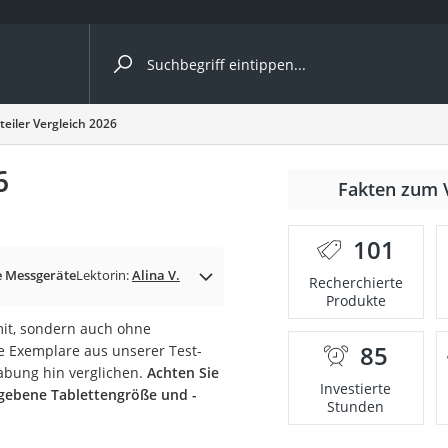
ergleiche nach Kategorie
teiler Vergleich 2026
6
Fakten zum 
101
p)
e Messgeräte
Lektorin:
Alina V.
Recherchierte
Produkte
 mit, sondern auch ohne
85
e Exemplare aus unserer Test-
abung hin verglichen.
Achten Sie
Investierte
gebene Tablettengröße und -
Stunden