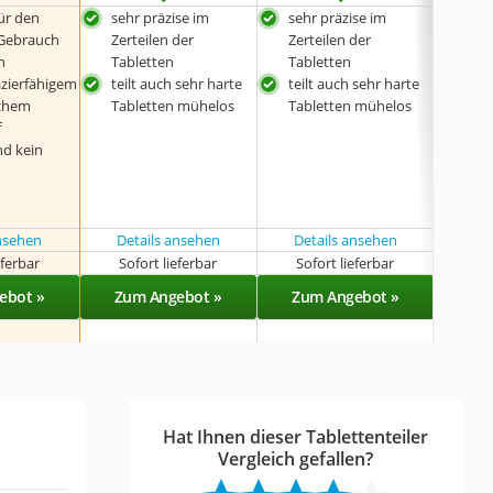
ür den
sehr präzise im
sehr präzise im
prä
 Gebrauch
Zerteilen der
Zerteilen der
bes
n
Tabletten
Tabletten
BPA-
azierfähigem
teilt auch sehr harte
teilt auch sehr harte
schem
Tabletten mühelos
Tabletten mühelos
f
nd kein
ansehen
Details ansehen
Details ansehen
Det
eferbar
Sofort lieferbar
Sofort lieferbar
Sof
ebot »
Zum Angebot »
Zum Angebot »
Zu
Hat Ihnen dieser Tablettenteiler
Vergleich gefallen?