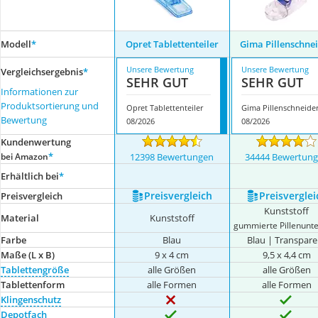
Modell
*
Opret Tablettenteiler
Gima Pillenschne
Unsere Bewertung
Unsere Bewertung
Vergleichsergebnis
*
SEHR GUT
SEHR GUT
Informationen zur
Produktsortierung und
Opret Tablettenteiler
Gima Pillenschneide
Bewertung
08/2026
08/2026
Kundenwertung
*
bei Amazon
12398 Bewertungen
34444 Bewertun
Erhältlich bei
*
Preis­vergleich
Preis­verglei
Preis­vergleich
Kunststoff
Material
Kunststoff
gummierte Pillenunt
Farbe
Blau
Blau | Transpare
Maße (L x B)
9 x 4 cm
9,5 x 4,4 cm
Tablettengröße
alle Größen
alle Größen
Tablettenform
alle Formen
alle Formen
Klingenschutz
Depotfach