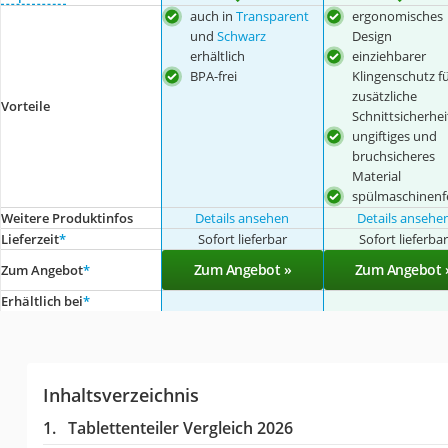
auch in
Transparent
ergonomisches
und
Schwarz
Design
erhältlich
einziehbarer
BPA-frei
Klingenschutz f
zusätzliche
Vorteile
Schnittsicherhei
ungiftiges und
bruchsicheres
Material
spülmaschinenf
Weitere Produktinfos
Details ansehen
Details ansehe
Lieferzeit
*
Sofort lieferbar
Sofort lieferba
Zum Angebot »
Zum Angebot 
Zum Angebot
*
Erhältlich bei
*
Inhaltsverzeichnis
Tablettenteiler Vergleich 2026