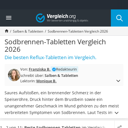
Die beliebtesten Vergleiche nach Kategorie
Vergleich
Drogerie
Inhalator
Salben & Tabletten
Sodbrennen-Tabletten Vergleich 2026
Haarschneider
Rollator
Sodbrennen-Tabletten Vergleich
Braun Rasierer
2026
Katzenklappe (Chip)
Die besten Reflux-Tabletten im Vergleich.
Rasierer
Masturbator
Von:
Franziska B.
Redakteurin
Massagepistole
schreibt über:
Salben & Tabletten
Epilierer
Lektorin:
Monique B.
Reisehaartrockner
Eiweißpulver
Saures Aufstoßen, ein brennender Schmerz in der
Magnesiumpräparat
Speiseröhre, Druck hinter dem Brustbein sowie ein
Katzenklappe
unangenehmer Geschmack im Mund gehören zu den meist
Nackenmassagegerät
verbreiteten Symptomen von Sodbrennen. Laut Tests im
Zeckenschutz Katze
Internet können unter anderem
üppige Mahlzeiten,
leichter Haartrockner
Bewegungsmangel und der Verzehr von säurebildenden
1 - 2 von 11:
Beste Sodbrennen-Tabletten
im Vergleich