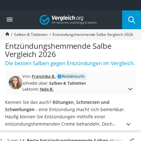
Die beliebtesten Vergleiche nach Kategorie
Vergleich
Drogerie
Inhalator
Salben & Tabletten
Entzündungshemmende Salbe Vergleich 2026
Haarschneider
Rollator
Entzündungshemmende Salbe
Braun Rasierer
Vergleich 2026
Katzenklappe (Chip)
Die besten Salben gegen Entzündungen im Vergleich.
Rasierer
Masturbator
Von:
Franziska B.
Redakteurin
Massagepistole
schreibt über:
Salben & Tabletten
Epilierer
Lektorin:
Nele B.
Reisehaartrockner
Eiweißpulver
Kennen Sie das auch?
Rötungen, Schmerzen und
Magnesiumpräparat
Schwellungen
- eine Entzündung macht sich bemerkbar.
Katzenklappe
Häufig können Sie Entzündungen mithilfe einer
Nackenmassagegerät
entzündungshemmenden Creme behandeln. Doch
Zeckenschutz Katze
aufgepasst! Nicht jede Salbe, die gegen Entzündungen hilft,
leichter Haartrockner
ist gleich. Einige
entzündungshemmende Salben sind rein
1 - 2 von 14:
Beste Entzündungshemmende Salben
im Vergleich