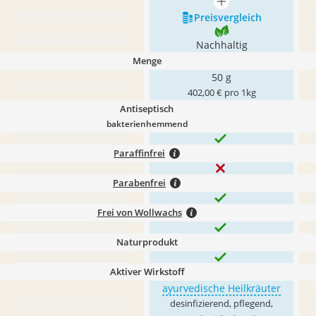
mehr anzeigen
Preis­vergleich
Nachhaltig
Menge
50 g
402,00 € pro 1kg
Antiseptisch
bakterienhemmend
Paraffinfrei
Parabenfrei
Frei von Wollwachs
Naturprodukt
Aktiver Wirkstoff
ayurvedische Heilkräuter
desinfizierend, pflegend,