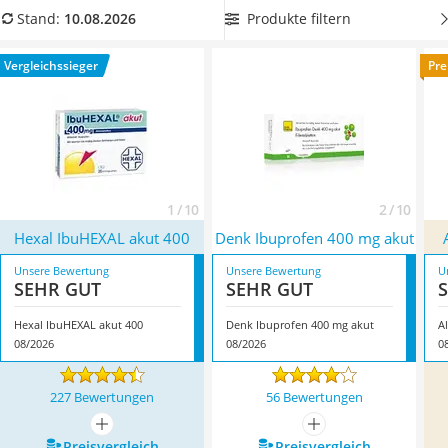
Philips-Sonicare-Zahnbürste
konsultieren Sie unbedingt einen Arzt
. Wählen Sie jetzt
Produkte filtern
Stand:
10.08.2026
Schildkrötenhaus
Ibuprofen aus unserer Vergleichstabelle, welches leicht zu
Mineralfutter Pferd
schlucken ist, wenn Sie das Tablettenschlucken als
Vergleichssieger
Pre
Massagegerät
unangenehm empfinden. Überzeugt hat uns hier im August
Service
2026 besonders das Modell
Hexal IbuHEXAL akut 400
*
mit
seinen Eigenschaften.
1 / 10
2 / 10
Hexal IbuHEXAL akut 400
Denk Ibuprofen 400 mg akut
Unsere Bewertung
Unsere Bewertung
U
SEHR GUT
SEHR GUT
Hexal IbuHEXAL akut 400
Denk Ibuprofen 400 mg akut
A
08/2026
08/2026
0
227 Bewertungen
56 Bewertungen
mehr anzeigen
mehr anzeigen
Preis­vergleich
Preis­vergleich