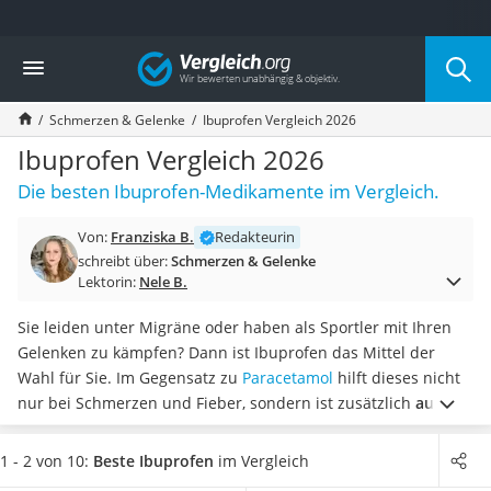
Die beliebtesten Vergleiche nach Kategorie
Vergleich
Drogerie
Inhalator
Schmerzen & Gelenke
Ibuprofen Vergleich 2026
Haarschneider
Rollator
Ibuprofen Vergleich 2026
Braun Rasierer
Die besten Ibuprofen-Medikamente im Vergleich.
Katzenklappe (Chip)
Rasierer
Von:
Franziska B.
Redakteurin
Masturbator
schreibt über:
Schmerzen & Gelenke
Massagepistole
Lektorin:
Nele B.
Epilierer
Reisehaartrockner
Sie leiden unter Migräne oder haben als Sportler mit Ihren
Eiweißpulver
Gelenken zu kämpfen? Dann ist Ibuprofen das Mittel der
Magnesiumpräparat
Wahl für Sie. Im Gegensatz zu
Paracetamol
hilft dieses nicht
Katzenklappe
nur bei Schmerzen und Fieber, sondern ist zusätzlich
auch
Nackenmassagegerät
entzündungshemmend.
Doch diverse medizinische Tests
Zeckenschutz Katze
warnen vor unbedachter Einnahme über einen längeren
1 - 2 von 10:
Beste Ibuprofen
im Vergleich
leichter Haartrockner
Zeitraum – sollten Ihre Schmerzen länger anhalten,