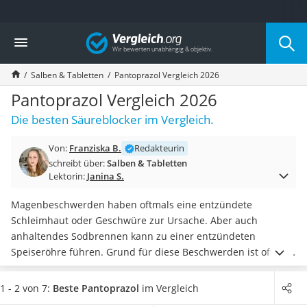
Die beliebtesten Vergleiche nach Kategorie
Vergleich
Drogerie
Inhalator
Salben & Tabletten
Pantoprazol Vergleich 2026
Haarschneider
Rollator
Pantoprazol Vergleich 2026
Braun Rasierer
Die besten Säureblocker im Vergleich.
Katzenklappe (Chip)
Rasierer
Von:
Franziska B.
Redakteurin
Masturbator
schreibt über:
Salben & Tabletten
Massagepistole
Lektorin:
Janina S.
Epilierer
Reisehaartrockner
Magenbeschwerden haben oftmals eine entzündete
Eiweißpulver
Schleimhaut oder Geschwüre zur Ursache. Aber auch
Magnesiumpräparat
anhaltendes Sodbrennen kann zu einer entzündeten
Katzenklappe
Speiseröhre führen. Grund für diese Beschwerden ist oftmals
Nackenmassagegerät
die Magensäure. Pantoprazol kann Ihnen laut verschiedener
Zeckenschutz Katze
Tests im Internet
als
Mittel gegen Sodbrennen
bereits nach
1 - 2 von 7:
Beste Pantoprazol
im Vergleich
leichter Haartrockner
kurzer Zeit Linderung verschaffen
. Auch den