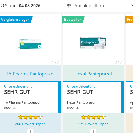
Philips-Sonicare-Zahnbürste
Heilungsprozess bei Entzündung unterstützt das
Produkte filtern
Stand:
04.08.2026
Schildkrötenhaus
Arzneimittel.
Wählen Sie jetzt aus unserer Vergleichstabelle
Mineralfutter Pferd
Pantoprazol im praktischen Vorratspack
, um diese nicht
Vergleichssieger
Bestseller
Pre
Massagegerät
ständig neu bestellen zu müssen. Überzeugt hat uns hier im
Service
August 2026 besonders das Modell
1A Pharma Pantoprazol
*
mit seinen Eigenschaften.
1 / 7
2 / 7
1A Pharma Pantoprazol
Hexal Pantoprazol
Unsere Bewertung
Unsere Bewertung
U
SEHR GUT
SEHR GUT
1A Pharma Pantoprazol
Hexal Pantoprazol
08/2026
08/2026
0
266 Bewertungen
171 Bewertungen