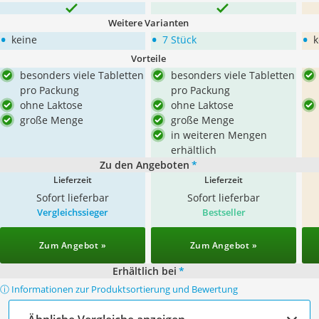
Weitere Varianten
•
•
•
keine
7 Stück
k
Vorteile
besonders viele Tabletten
besonders viele Tabletten
pro Packung
pro Packung
ohne Laktose
ohne Laktose
große Menge
große Menge
in weiteren Mengen
erhältlich
Zu den Angeboten
*
Lieferzeit
Lieferzeit
Sofort lieferbar
Sofort lieferbar
Vergleichssieger
Bestseller
Zum Angebot »
Zum Angebot »
Erhältlich bei
*
ⓘ Informationen zur Produktsortierung und Bewertung