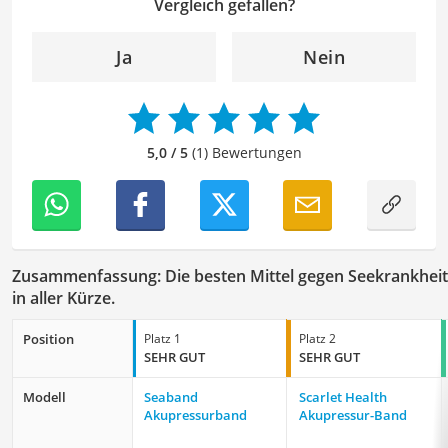
effektiv zu kommunizieren. Durch meine Leidenschaft für
Vergleich gefallen?
das geschriebene Wort und meine breitgefächerten
Interessen, bringe ich frische Perspektiven sowie neue
Ja
Nein
Ideen in den Lektoratsprozess ein, um sicherzustellen,
dass die Texte sowohl qualitativ hochwertig als auch
ansprechend sind.
5,0 / 5
(1) Bewertungen
Zusammenfassung: Die besten Mittel gegen Seekrankheit
in aller Kürze.
Position
Platz 1
Platz 2
SEHR GUT
SEHR GUT
Modell
Seaband
Scarlet Health
Akupressurband
Akupressur-Band