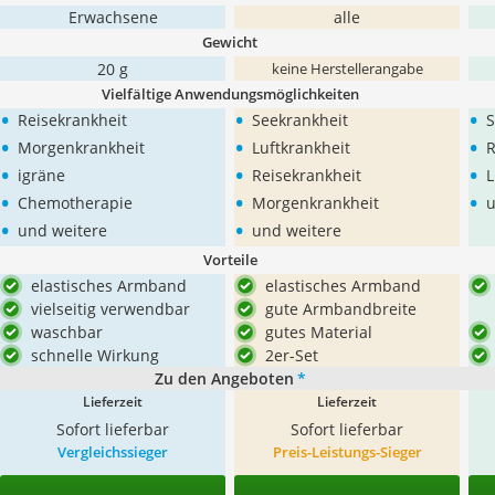
Erwachsene
alle
Gewicht
20 g
keine Herstellerangabe
Vielfältige Anwendungsmöglichkeiten
•
•
•
Reisekrankheit
Seekrankheit
S
•
•
•
Morgenkrankheit
Luftkrankheit
R
•
•
•
igräne
Reisekrankheit
L
•
•
•
Chemotherapie
Morgenkrankheit
u
•
•
und weitere
und weitere
Vorteile
elastisches Armband
elastisches Armband
vielseitig verwendbar
gute Armbandbreite
waschbar
gutes Material
schnelle Wirkung
2er-Set
Zu den Angeboten
*
Lieferzeit
Lieferzeit
Sofort lieferbar
Sofort lieferbar
Vergleichssieger
Preis-Leistungs-Sieger