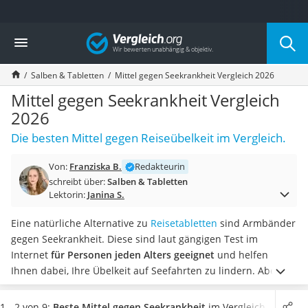
Die beliebtesten Vergleiche nach Kategorie
Vergleich
Drogerie
Inhalator
Salben & Tabletten
Mittel gegen Seekrankheit Vergleich 2026
Haarschneider
Rollator
Mittel gegen Seekrankheit Vergleich
Braun Rasierer
2026
Katzenklappe (Chip)
Die besten Mittel gegen Reiseübelkeit im Vergleich.
Rasierer
Masturbator
Von:
Franziska B.
Redakteurin
Massagepistole
schreibt über:
Salben & Tabletten
Epilierer
Lektorin:
Janina S.
Reisehaartrockner
Eiweißpulver
Eine natürliche Alternative zu
Reisetabletten
sind Armbänder
Magnesiumpräparat
gegen Seekrankheit. Diese sind laut gängigen Test im
Katzenklappe
Internet
für Personen jeden Alters geeignet
und helfen
Nackenmassagegerät
Ihnen dabei, Ihre Übelkeit auf Seefahrten zu lindern. Aber
Zeckenschutz Katze
auch bei Autofahrten oder Flugreisen kann das Mittel gegen
leichter Haartrockner
Seekrankheit hilfreich sein.
Wählen Sie jetzt aus unserer
1 - 2 von 9:
Beste Mittel gegen Seekrankheit
im Vergleich