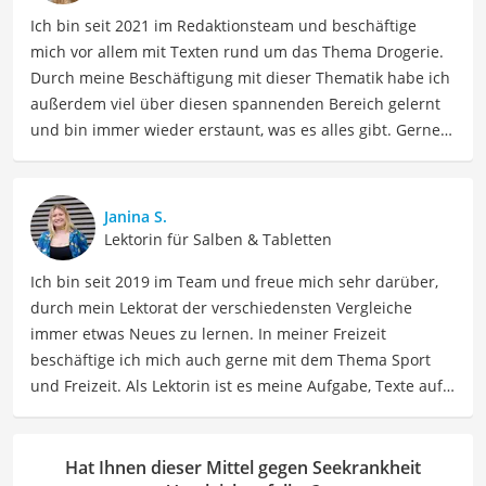
Ich bin seit 2021 im Redaktionsteam und beschäftige
mich vor allem mit Texten rund um das Thema Drogerie.
Durch meine Beschäftigung mit dieser Thematik habe ich
außerdem viel über diesen spannenden Bereich gelernt
und bin immer wieder erstaunt, was es alles gibt. Gerne
lasse ich Sie an meinen Erfahrungen teilhaben. Als
Fachautorin für Drogerieprodukte teile ich mein Wissen
über Beauty- sowie Pflegeprodukte, Gesundheitsartikel,
Janina S.
Haushaltswaren und vieles mehr. Meine Beiträge
Lektorin für Salben & Tabletten
umfassen Produktvergleiche, Tipps, Trends und
Ich bin seit 2019 im Team und freue mich sehr darüber,
Empfehlungen, um Lesern dabei zu helfen, die besten
durch mein Lektorat der verschiedensten Vergleiche
Produkte für ihre Bedürfnisse zu finden sowie sowohl ihre
immer etwas Neues zu lernen. In meiner Freizeit
Schönheits- als auch Pflegeroutine zu optimieren.
beschäftige ich mich auch gerne mit dem Thema Sport
Der Mittel gegen Seekrankheit-Vergleich ist aus unserer
und Freizeit. Als Lektorin ist es meine Aufgabe, Texte auf
Sicht besonders empfehlenswert für
Reisende
.
ihre inhaltliche Richtigkeit, sprachliche Präzision und
Lesbarkeit zu überprüfen. Mein Ziel ist es, unseren
Autoren dabei zu helfen, ihre Botschaften klar und
Hat Ihnen dieser Mittel gegen Seekrankheit