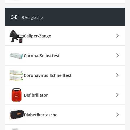
C-E
9 Vergleiche
Caliper-Zange
Corona-Selbsttest
Coronavirus-Schnelltest
Defibrillator
Diabetikertasche