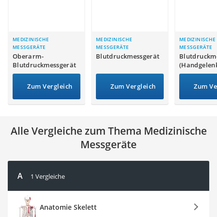
Philips-Sonicare-Zahnbürste
Schildkrötenhaus
Mineralfutter Pferd
Massagegerät
MEDIZINISCHE
MEDIZINISCHE
MEDIZINISCHE
MESSGERÄTE
MESSGERÄTE
MESSGERÄTE
Service
Oberarm-
Blutdruckmessgerät
Blutdruckm
Blutdruckmessgerät
(Handgelen
Zum Vergleich
Zum Vergleich
Zum Ve
Alle Vergleiche zum Thema Medizinische
Messgeräte
A
1 Vergleiche
Anatomie Skelett