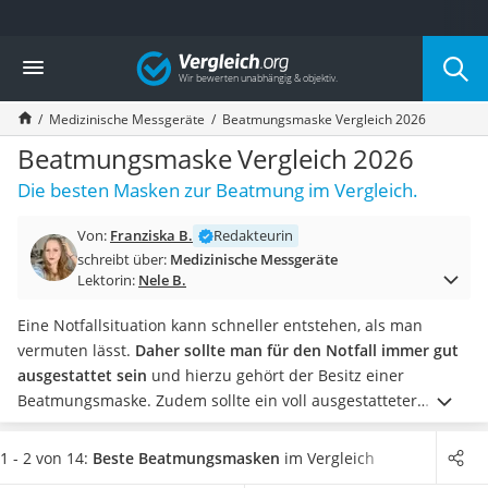
Die beliebtesten Vergleiche nach Kategorie
Vergleich
Drogerie
Inhalator
Medizinische Messgeräte
Beatmungsmaske Vergleich 2026
Haarschneider
Rollator
Beatmungsmaske Vergleich 2026
Braun Rasierer
Die besten Masken zur Beatmung im Vergleich.
Katzenklappe (Chip)
Rasierer
Von:
Franziska B.
Redakteurin
Masturbator
schreibt über:
Medizinische Messgeräte
Massagepistole
Lektorin:
Nele B.
Epilierer
Reisehaartrockner
Eine Notfallsituation kann schneller entstehen, als man
Eiweißpulver
vermuten lässt.
Daher sollte man für den Notfall immer gut
Magnesiumpräparat
ausgestattet sein
und hierzu gehört der Besitz einer
Katzenklappe
Beatmungsmaske. Zudem sollte ein voll ausgestatteter
Nackenmassagegerät
Verbandskasten
nicht fehlen. Tests im Internet zeigen, dass
Zeckenschutz Katze
alle Varianten - Beatmungsmasken als Einweg-, Taschen-
1 - 2 von 14:
Beste Beatmungsmasken
im Vergleich
leichter Haartrockner
oder in Schlüsselanhängergröße – Leben retten können.