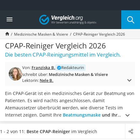
Die beliebtesten Vergleiche nach Kategorie
Vergleich
Drogerie
Inhalator
Medizinische Masken & Visiere
CPAP-Reiniger Vergleich 2026
Haarschneider
Rollator
CPAP-Reiniger Vergleich 2026
Braun Rasierer
Die besten CPAP-Reinigungsmittel im Vergleich.
Katzenklappe (Chip)
Rasierer
Von:
Franziska B.
Redakteurin
Masturbator
schreibt über:
Medizinische Masken & Visiere
Massagepistole
Lektorin:
Nele B.
Epilierer
Reisehaartrockner
Ein CPAP-Gerät ist ein medizinisches Gerät zur Beatmung von
Eiweißpulver
Patienten. Es wird nachts angeschlossen, damit
Magnesiumpräparat
Atemaussetzer überbrückt werden, wie diverse Tests im
Katzenklappe
Internet zeigen. Damit Ihre
Beatmungsmaske
und Ihr
Nackenmassagegerät
Schlauch immer sauber und hygienisch bleiben
, müssen Sie
Zeckenschutz Katze
sie regelmäßig mit einem CPAP-Reiniger reinigen.
Wählen Sie
1 - 2 von 11:
Beste CPAP-Reiniger
im Vergleich
Oral-B elektrische Zahnbürste
jetzt aus unserer Vergleichstabelle einen
CPAP-Reiniger für