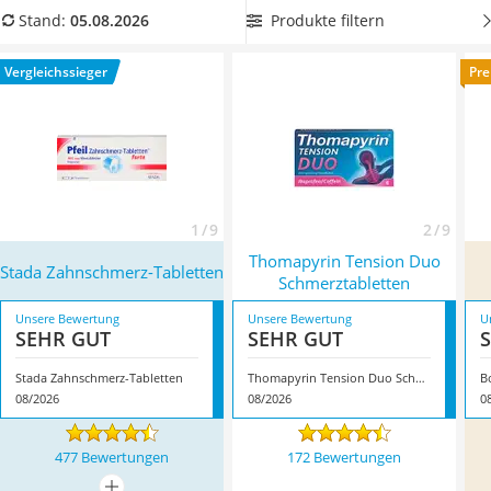
Philips-Sonicare-Zahnbürste
erleichtern, kann ein
Tablettenteiler
sinnvoll sein.
Wählen Sie
Produkte filtern
Stand:
05.08.2026
Schildkrötenhaus
jetzt aus unserer Vergleichstabelle
ein
Mineralfutter Pferd
entzündungshemmendes Schmerzmittel
, um die
Vergleichssieger
Pre
Massagegerät
Beschwerden effektiv zu lindern. Überzeugt hat uns hier im
Service
August 2026 besonders das Modell
Stada Zahnschmerz-
Tabletten
*
mit seinen Eigenschaften.
1 / 9
2 / 9
Thomapyrin Tension Duo
Stada Zahnschmerz-Tabletten
Schmerztabletten
Unsere Bewertung
Unsere Bewertung
U
SEHR GUT
SEHR GUT
Stada Zahnschmerz-Tabletten
Thomapyrin Tension Duo Schmerztabletten
B
08/2026
08/2026
0
477 Bewertungen
172 Bewertungen