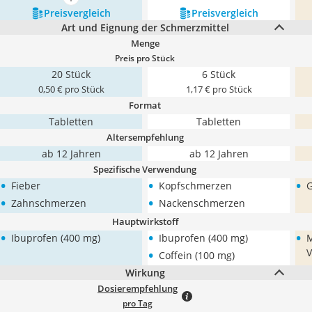
mehr anzeigen
Preis­vergleich
Preis­vergleich
Art und Eignung der Schmerzmittel
Menge
Preis pro Stück
20 Stück
6 Stück
0,50 € pro Stück
1,17 € pro Stück
Format
Tabletten
Tabletten
Altersempfehlung
ab 12 Jahren
ab 12 Jahren
Spezifische Verwendung
•
•
•
Fieber
Kopfschmerzen
G
•
•
Zahnschmerzen
Nackenschmerzen
Hauptwirkstoff
•
•
•
Ibuprofen (400 mg)
Ibuprofen (400 mg)
M
•
V
Coffein (100 mg)
Wirkung
Dosierempfehlung
pro Tag