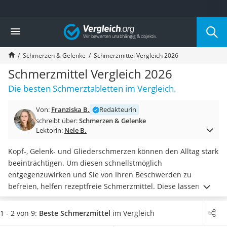
Die beliebtesten Vergleiche nach Kategorie
Vergleich
Drogerie
Inhalator
Schmerzen & Gelenke
Schmerzmittel Vergleich 2026
Haarschneider
Rollator
Schmerzmittel Vergleich 2026
Braun Rasierer
Die besten Schmerztabletten im Vergleich.
Katzenklappe (Chip)
Rasierer
Von:
Franziska B.
Redakteurin
Masturbator
schreibt über:
Schmerzen & Gelenke
Massagepistole
Lektorin:
Nele B.
Epilierer
Reisehaartrockner
Kopf-, Gelenk- und Gliederschmerzen können den Alltag stark
Eiweißpulver
beeinträchtigen. Um diesen schnellstmöglich
Magnesiumpräparat
entgegenzuwirken und Sie von Ihren Beschwerden zu
Katzenklappe
befreien, helfen rezeptfreie Schmerzmittel. Diese lassen Sie
Nackenmassagegerät
laut diversen Online-Tests
für mehrere Stunden den
Zeckenschutz Katze
Schmerz vergessen
, sodass Sie sich wieder uneingeschränkt
1 - 2 von 9:
Beste Schmerzmittel
im Vergleich
leichter Haartrockner
bewegen können. Um die Einnahme der Tabletten zu