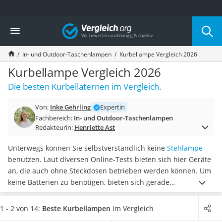
Die beliebtesten Vergleiche nach Kategorie
Vergleich
Freizeit & Sport
Gartentrampolin
In- und Outdoor-Taschenlampen
Kurbellampe Vergleich 2026
Trampolin
Metalldetektor
Kurbellampe Vergleich 2026
Eufab-Fahrradträger
Die besten Kurbellaternen im Vergleich.
Trampolin 366 cm
Fahrradschloss
Von:
Inke Gehrling
Expertin
Aluminium-Koffer
Fachbereich:
In- und Outdoor-Taschenlampen
Futterboot
Redakteurin:
Henriette Ast
Air Bike
E-Bike-Dreirad
Unterwegs können Sie selbstverständlich keine
Stehlampe
Trekkingschuhe Herren
benutzen. Laut diversen Online-Tests bieten sich hier Geräte
Reisetasche mit Rollen
an, die auch ohne Steckdosen betrieben werden können. Um
Klimmzugstation
keine Batterien zu benötigen, bieten sich gerade
Koffer
Kurbellampen an. Diese funktionieren
völlig ohne Strom
,
Nachtsichtgerät
denn Sie müssen lediglich die Kurbel an der Lampe drehen,
1 - 2 von 14:
Beste Kurbellampen
im Vergleich
Faltschloss
um Licht zu erzeugen.
Wählen Sie jetzt aus unserer