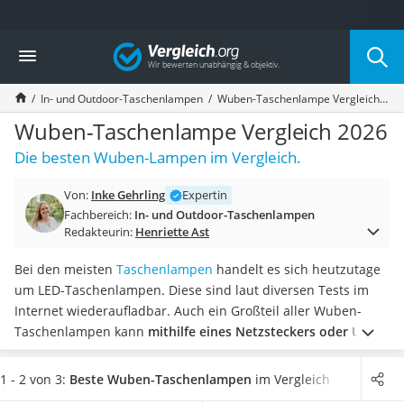
Die beliebtesten Vergleiche nach Kategorie
Vergleich
Freizeit & Sport
Gartentrampolin
In- und Outdoor-Taschenlampen
Wuben-Taschenlampe Vergleich 2026
Trampolin
Metalldetektor
Wuben-Taschenlampe Vergleich 2026
Eufab-Fahrradträger
Die besten Wuben-Lampen im Vergleich.
Trampolin 366 cm
Fahrradschloss
Von:
Inke Gehrling
Expertin
Aluminium-Koffer
Fachbereich:
In- und Outdoor-Taschenlampen
Futterboot
Redakteurin:
Henriette Ast
Air Bike
E-Bike-Dreirad
Bei den meisten
Taschenlampen
handelt es sich heutzutage
Trekkingschuhe Herren
um LED-Taschenlampen. Diese sind laut diversen Tests im
Reisetasche mit Rollen
Internet wiederaufladbar. Auch ein Großteil aller Wuben-
Klimmzugstation
Taschenlampen kann
mithilfe eines Netzsteckers oder USB-
Koffer
Kabels wieder aufgeladen werden
. Ersatz-Batterien müssen
Nachtsichtgerät
Sie somit nicht mehr ständig griffbereit haben.
Wählen Sie
1 - 2 von 3:
Beste Wuben-Taschenlampen
im Vergleich
Faltschloss
jetzt aus unserer Vergleichstabelle
eine Wuben-