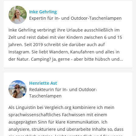
Inke Gehrling
Expertin für In- und Outdoor-Taschenlampen
Inke Gehrling verbringt ihre Urlaube ausschließlich im
Zelt und reist dabei mit vier Kindern zwischen 6 und 15
Jahren. Seit 2019 schreibt sie darüber auch auf
Instagram. Sie liebt Wandern, Kanufahren und alles in
der Natur. Camping? Ja, gerne - aber bitte hübsch und
gemütlich! Inke ist Ausrüstungsnerd und liebt es, lokale
Spezialitäten im Zelt zu kochen. Generell gilt: Lieber Berge
und Meer statt Freizeitpark und Shoppingcenter!
Henriette Ast
Der Wuben-Taschenlampe-Vergleich ist aus unserer Sicht
Redakteurin für In- und Outdoor-
besonders empfehlenswert für
Outdoor-Enthusiasten
.
Taschenlampen
Als Linguistin bei Vergleich.org kombiniere ich mein
sprachwissenschaftliches Fachwissen mit einem
ausgeprägten Sinn für klare Kommunikation. Ich
analysiere, strukturiere und überarbeite Inhalte so, dass