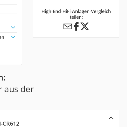
High-End-HiFi-Anlagen-Vergleich
teilen:
en
n:
r aus der
M-CR612