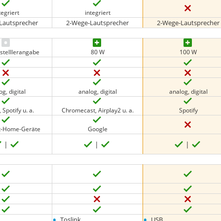
tegriert
integriert
Lautsprecher
2-Wege-Lautsprecher
2-Wege-Lautsprecher
stelllerangabe
80 W
100 W
og, digital
analog, digital
analog, digital
 Spotify u. a.
Chromecast, Airplay2 u. a.
Spotify
rt-Home-Geräte
Google
•
•
Toslink
USB