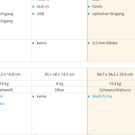
•
•
AUX-In
Cinch
•
•
Eingang
USB
optischer Eingang
Eingang
•
•
keine
3,5 mm Klinke
,2 x 16,8 cm
45 x 28 x 14,3 cm
84,7 x 34,2 x 33,6 cm
10 kg
8 kg
14,3 kg
ttweiß
Silber
Schwarz/Walnuss
•
•
it
keine
Weiß/Eiche
arz