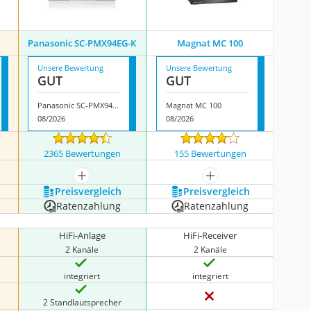
Panasonic SC-PMX94EG-K
Magnat MC 100
Unsere Bewertung
Unsere Bewertung
GUT
GUT
Panasonic SC-PMX94EG-K
Magnat MC 100
08/2026
08/2026
2365 Bewertungen
155 Bewertungen
igen
mehr anzeigen
mehr anzeigen
Preis­vergleich
Preis­vergleich
Ratenzahlung
Ratenzahlung
HiFi-Anlage
HiFi-Receiver
2 Kanäle
2 Kanäle
integriert
integriert
2 Standlautsprecher