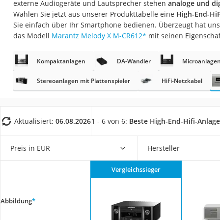
externe Audiogeräte und Lautsprecher stehen
analoge und di
Gaming-PC
Wählen Sie jetzt aus unserer Produkttabelle eine
High-End-HiF
Soundbar
Sie einfach über Ihr Smartphone bedienen. Überzeugt hat uns
das Modell
Marantz Melody X M-CR612
*
mit seinen Eigenscha
17-Zoll-Laptop
Satellitenschüssel
Kompaktanlagen
DA-Wandler
Microanlage
Gaming-Headset
Stereoanlagen mit Plattenspieler
HiFi-Netzkabel
Schnurloses Telef
Tablets unter 200 
Ladekabel Typ 2 S
Aktualisiert:
06.08.2026
1 - 6 von 6:
Beste High-End-Hifi-Anlag
Lichtwecker
Preis in EUR
Hersteller
Acer Aspire
Service
Vergleichssieger
Abbildung
*