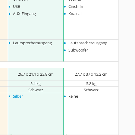
•
•
USB
Cinch-In
•
•
AUX-Eingang
Koaxial
•
•
Lautsprecherausgang
Lautsprecherausgang
•
Subwoofer
26,7 x 21,1 x 23,8 cm
27,7 x 37 x 13,2 cm
5,4 kg
5,8 kg
Schwarz
Schwarz
•
•
Silber
keine