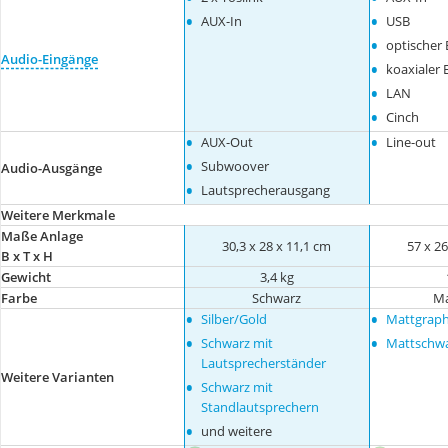
•
•
AUX-In
USB
•
optischer 
Audio-Eingänge
•
koaxialer 
•
LAN
•
Cinch
•
•
AUX-Out
Line-out
•
Subwoover
Audio-Ausgänge
•
Lautsprecherausgang
Weitere Merkmale
Maße Anlage
30,3 x 28 x 11,1 cm
57 x 26
B x T x H
Gewicht
3,4 kg
Farbe
Schwarz
Ma
•
•
Silber/Gold
Mattgraph
•
•
Schwarz mit
Mattschw
Lautsprecherständer
Weitere Varianten
•
Schwarz mit
Standlautsprechern
•
und weitere