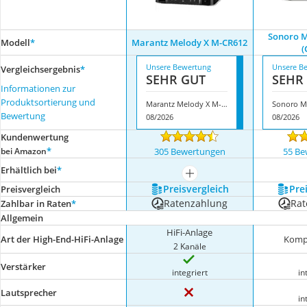
Sonoro 
Modell
*
Marantz Melody X M-CR612
(
Unsere Bewertung
Unsere B
Vergleichsergebnis
*
SEHR GUT
SEHR
Informationen zur
Produktsortierung und
Marantz Melody X M-CR612
Bewertung
08/2026
08/2026
Kundenwertung
*
bei Amazon
305 Bewertungen
55 Be
Erhältlich bei
*
mehr anzeigen
Preis­vergleich
Prei
Preis­vergleich
Ratenzahlung
Rat
Zahlbar in Raten
*
Allgemein
HiFi-Anlage
Art der High-End-HiFi-Anlage
Komp
2 Kanäle
Verstärker
integriert
in
Lautsprecher
in