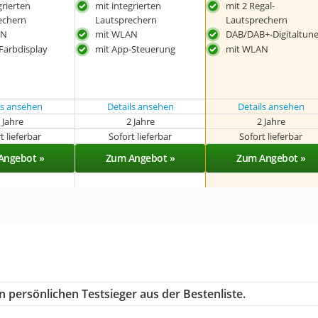
grierten
mit integrierten
mit 2 Regal-
echern
Lautsprechern
Lautsprechern
AN
mit WLAN
DAB/DAB+-Digitaltune
Farbdisplay
mit App-Steuerung
mit WLAN
ls ansehen
Details ansehen
Details ansehen
 Jahre
2 Jahre
2 Jahre
t lieferbar
Sofort lieferbar
Sofort lieferbar
Angebot »
Zum Angebot »
Zum Angebot »
 persönlichen Testsieger aus der Bestenliste.