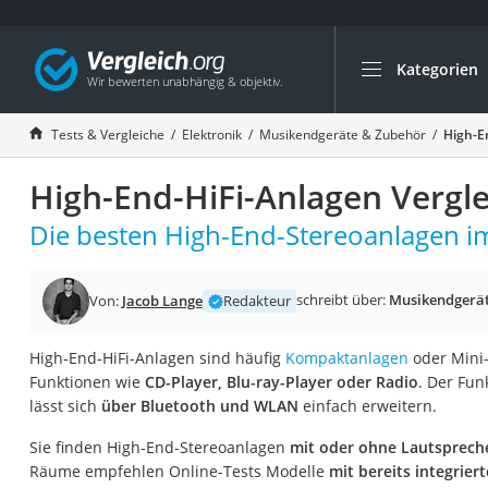
Kategorien
Die beliebtesten V
Elektronik
Tests & Vergleiche
Elektronik
Musikendgeräte & Zubehör
High-E
Powerstation
High-End-HiFi-Anlagen Vergle
Monitor 32 Zoll 4K
Fernseher
Die besten High-End-Stereoanlagen im
Drucker
Desktop-PC
schreibt über:
Musikendgerät
Von:
Jacob Lange
Redakteur
Monitor
High-End-HiFi-Anlagen sind häufig
Kompaktanlagen
oder Mini-
Diascanner
Funktionen wie
CD-Player, Blu-ray-Player oder Radio
. Der Fun
Laser-Multifunkti
lässt sich
über Bluetooth und WLAN
einfach erweitern.
Powerline-Adapter
Sie finden High-End-Stereoanlagen
mit oder ohne Lautsprech
Powerstation mit 
Räume empfehlen Online-Tests Modelle
mit bereits integrie