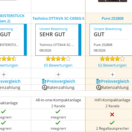
MEISTERSTÜCK
Technics OTTAVA SC-C65EG-S
Pure 252808
Gen.2)
ewertung
Unsere Bewertung
Unsere Bewertung
 GUT
SEHR GUT
GUT
Sonoro MEISTERSTÜCK (Gen.2)
Technics OTTAVA SC-C65EG-S
Pure 252808
08/2026
08/2026
wertungen
65 Bewertungen
62 Bewertungen
mehr anzeigen
mehr anzeigen
mehr anze
s­vergleich
Preis­vergleich
Preis­vergleich
enzahlung
Ratenzahlung
Ratenzahlung
All-in-one-Kompaktanlage
HiFi-Kompaktanlage
aktanlage
2 Kanäle
2 Kanäle
tegriert
integriert
tegriert
integriert
2 Regallautsprecher