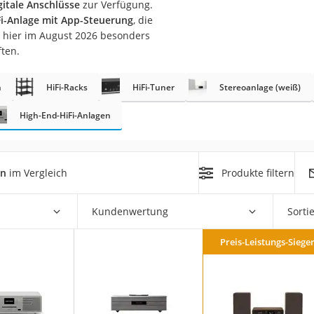
gitale Anschlüsse
zur Verfügung.
i-Anlage mit App-Steuerung
, die
 hier im August 2026 besonders
ften.
n
HiFi-Racks
HiFi-Tuner
Stereoanlage (weiß)
High-End-HiFi-Anlagen
on
Euro
chuko
en
im Vergleich
Produkte filtern
Kundenwertung
Sorti
Preis-Leistungs-Siege