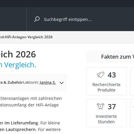
ergleiche nach Kategorie
nd-HiFi-Anlagen Vergleich 2026
ich 2026
Fakten zum 
 Vergleich.
43
e & Zubehör
Lektorin:
Janina S.
Recherchierte
Produkte
Stereoanlagen mit zahlreichen
37
ktionsumfang der HiFi-Anlage
onsdrucker
Investierte
Stunden
er im Lieferumfang
. Für kleine
Solarpanel
rten Lautsprechern
. Für weitere