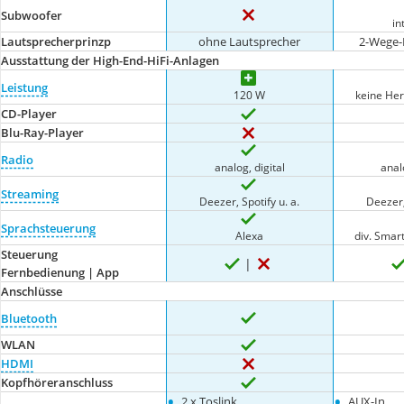
Subwoofer
in
Lautsprecherprinzp
ohne Lautsprecher
2-Wege-
Ausstattung der High-End-HiFi-Anlagen
Leistung
120 W
keine Her
CD-Player
Blu-Ray-Player
Radio
analog, digital
anal
Streaming
Deezer, Spotify u. a.
Deezer,
Sprachsteuerung
Alexa
div. Sma
Steuerung
Fernbedienung | App
Anschlüsse
Bluetooth
WLAN
HDMI
Kopfhöreranschluss
•
•
2 x Toslink
AUX-In