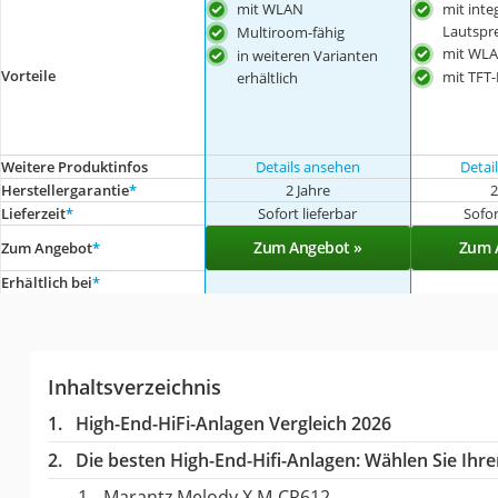
mit WLAN
mit inte
Lautspr
Multiroom-fähig
mit WL
in weiteren Varianten
Vorteile
mit TFT-
erhältlich
Weitere Produktinfos
Details ansehen
Detai
Herstellergarantie
*
2 Jahre
2
Lieferzeit
*
Sofort lieferbar
Sofor
Zum Angebot »
Zum 
Zum Angebot
*
Erhältlich bei
*
Inhaltsverzeichnis
High-End-HiFi-Anlagen Vergleich 2026
Die besten High-End-Hifi-Anlagen:
Wählen Sie Ihren
Marantz Melody X M-CR612