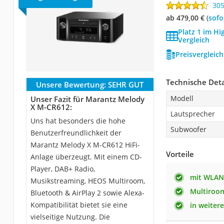
30
ab 479,00 €
(
Sof
Platz 1 im Hi
Vergleich
Preisvergleic
Technische Deta
Unsere Bewertung:
SEHR GUT
Modell
Unser Fazit für Marantz Melody
X M-CR612:
Lautsprecher
Uns hat besonders die hohe
Subwoofer
Benutzerfreundlichkeit der
Marantz Melody X M-CR612 HiFi-
Vorteile
Anlage überzeugt. Mit einem CD-
Player, DAB+ Radio,
mit WLAN
Musikstreaming, HEOS Multiroom,
Multiroom
Bluetooth & AirPlay 2 sowie Alexa-
Kompatibilität bietet sie eine
in weitere
vielseitige Nutzung. Die