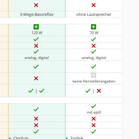
3-Wege-Bassreflex
ohne Lautsprecher
120 W
70 W
analog, digital
analog, digital
keine Herstellerangaben
mit aptX
•
•
Cinch-In
Toslink